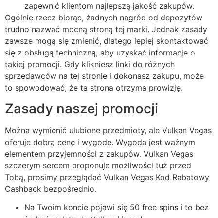
zapewnić klientom najlepszą jakość zakupów.
Ogólnie rzecz biorąc, żadnych nagród od depozytów
trudno nazwać mocną stroną tej marki. Jednak zasady
zawsze mogą się zmienić, dlatego lepiej skontaktować
się z obsługą techniczną, aby uzyskać informacje o
takiej promocji. Gdy klikniesz linki do różnych
sprzedawców na tej stronie i dokonasz zakupu, może
to spowodować, że ta strona otrzyma prowizję.
Zasady naszej promocji
Można wymienić ulubione przedmioty, ale Vulkan Vegas
oferuje dobrą cenę i wygodę. Wygoda jest ważnym
elementem przyjemności z zakupów. Vulkan Vegas
szczerym sercem proponuje możliwości tuż przed
Tobą, prosimy przeglądać Vulkan Vegas Kod Rabatowy
Cashback bezpośrednio.
Na Twoim koncie pojawi się 50 free spins i to bez