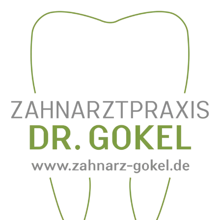
Zum
Inhalt
springen