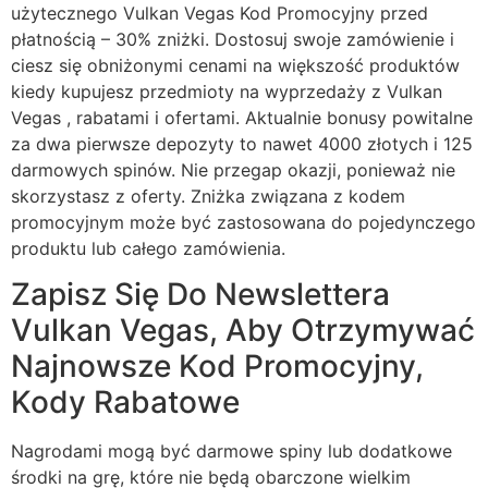
użytecznego Vulkan Vegas Kod Promocyjny przed
płatnością – 30% zniżki. Dostosuj swoje zamówienie i
ciesz się obniżonymi cenami na większość produktów
kiedy kupujesz przedmioty na wyprzedaży z Vulkan
Vegas , rabatami i ofertami. Aktualnie bonusy powitalne
za dwa pierwsze depozyty to nawet 4000 złotych i 125
darmowych spinów. Nie przegap okazji, ponieważ nie
skorzystasz z oferty. Zniżka związana z kodem
promocyjnym może być zastosowana do pojedynczego
produktu lub całego zamówienia.
Zapisz Się Do Newslettera
Vulkan Vegas, Aby Otrzymywać
Najnowsze Kod Promocyjny,
Kody Rabatowe
Nagrodami mogą być darmowe spiny lub dodatkowe
środki na grę, które nie będą obarczone wielkim