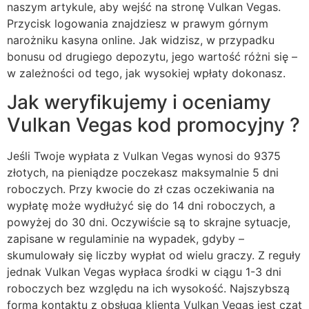
naszym artykule, aby wejść na stronę Vulkan Vegas.
Przycisk logowania znajdziesz w prawym górnym
narożniku kasyna online. Jak widzisz, w przypadku
bonusu od drugiego depozytu, jego wartość różni się –
w zależności od tego, jak wysokiej wpłaty dokonasz.
Jak weryfikujemy i oceniamy
Vulkan Vegas kod promocyjny ?
Jeśli Twoje wypłata z Vulkan Vegas wynosi do 9375
złotych, na pieniądze poczekasz maksymalnie 5 dni
roboczych. Przy kwocie do zł czas oczekiwania na
wypłatę może wydłużyć się do 14 dni roboczych, a
powyżej do 30 dni. Oczywiście są to skrajne sytuacje,
zapisane w regulaminie na wypadek, gdyby –
skumulowały się liczby wypłat od wielu graczy. Z reguły
jednak Vulkan Vegas wypłaca środki w ciągu 1-3 dni
roboczych bez względu na ich wysokość. Najszybszą
formą kontaktu z obsługą klienta Vulkan Vegas jest czat