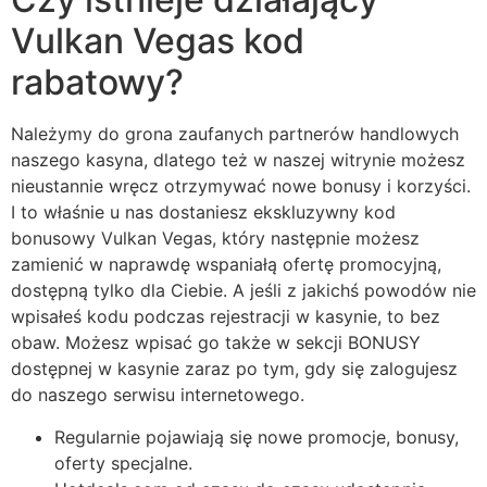
Vulkan Vegas kod
rabatowy?
Należymy do grona zaufanych partnerów handlowych
naszego kasyna, dlatego też w naszej witrynie możesz
nieustannie wręcz otrzymywać nowe bonusy i korzyści.
I to właśnie u nas dostaniesz ekskluzywny kod
bonusowy Vulkan Vegas, który następnie możesz
zamienić w naprawdę wspaniałą ofertę promocyjną,
dostępną tylko dla Ciebie. A jeśli z jakichś powodów nie
wpisałeś kodu podczas rejestracji w kasynie, to bez
obaw. Możesz wpisać go także w sekcji BONUSY
dostępnej w kasynie zaraz po tym, gdy się zalogujesz
do naszego serwisu internetowego.
Regularnie pojawiają się nowe promocje, bonusy,
oferty specjalne.