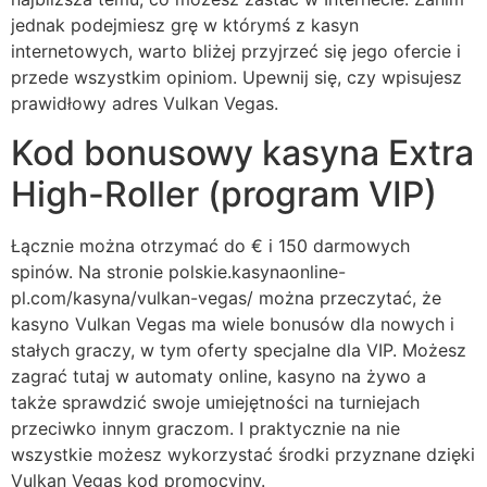
jednak podejmiesz grę w którymś z kasyn
internetowych, warto bliżej przyjrzeć się jego ofercie i
przede wszystkim opiniom. Upewnij się, czy wpisujesz
prawidłowy adres Vulkan Vegas.
Kod bonusowy kasyna Extra
High-Roller (program VIP)
Łącznie można otrzymać do € i 150 darmowych
spinów. Na stronie polskie.kasynaonline-
pl.com/kasyna/vulkan-vegas/ można przeczytać, że
kasyno Vulkan Vegas ma wiele bonusów dla nowych i
stałych graczy, w tym oferty specjalne dla VIP. Możesz
zagrać tutaj w automaty online, kasyno na żywo a
także sprawdzić swoje umiejętności na turniejach
przeciwko innym graczom. I praktycznie na nie
wszystkie możesz wykorzystać środki przyznane dzięki
Vulkan Vegas kod promocyjny.