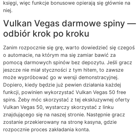
księgi, więc funkcje bonusowe opierają się głównie na
niej.
Vulkan Vegas darmowe spiny —
odbiór krok po kroku
Zanim rozpocznie się grę, warto dowiedzieć się czegoś
o automacie, na którym ma się zamiar bawić za
pomocą darmowych spinów bez depozytu. Jeśli gracz
jeszcze nie miał styczności z tym hitem, to zawsze
może wypróbować go w wersji demonstracyjnej.
Dopiero, kiedy będzie już pewien działania każdej
funkcji, powinien wykorzystać Vulkan Vegas 50 free
spins. Żeby móc skorzystać z tej ekskluzywnej oferty
Vulkan Vegas 50, wystarczy skorzystać z linku
znajdującego się na naszej stronie. Następnie gracz
zostanie przekierowany na stronę kasyna, gdzie
rozpocznie proces zakładania konta.