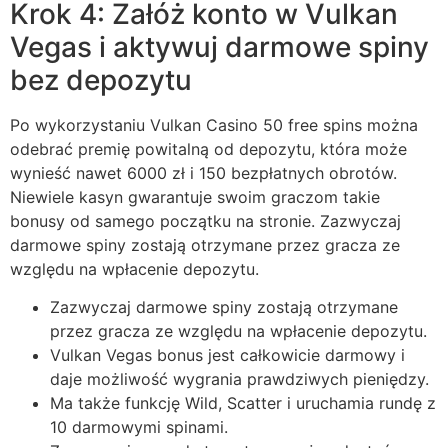
Krok 4: Załóż konto w Vulkan
Vegas i aktywuj darmowe spiny
bez depozytu
Po wykorzystaniu Vulkan Casino 50 free spins można
odebrać premię powitalną od depozytu, która może
wynieść nawet 6000 zł i 150 bezpłatnych obrotów.
Niewiele kasyn gwarantuje swoim graczom takie
bonusy od samego początku na stronie. Zazwyczaj
darmowe spiny zostają otrzymane przez gracza ze
względu na wpłacenie depozytu.
Zazwyczaj darmowe spiny zostają otrzymane
przez gracza ze względu na wpłacenie depozytu.
Vulkan Vegas bonus jest całkowicie darmowy i
daje możliwość wygrania prawdziwych pieniędzy.
Ma także funkcję Wild, Scatter i uruchamia rundę z
10 darmowymi spinami.