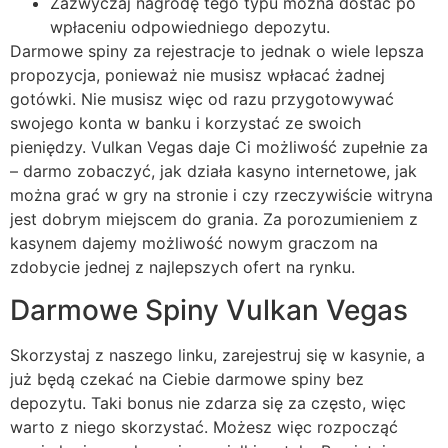
Zazwyczaj nagrodę tego typu można dostać po
wpłaceniu odpowiedniego depozytu.
Darmowe spiny za rejestracje to jednak o wiele lepsza
propozycja, ponieważ nie musisz wpłacać żadnej
gotówki. Nie musisz więc od razu przygotowywać
swojego konta w banku i korzystać ze swoich
pieniędzy. Vulkan Vegas daje Ci możliwość zupełnie za
– darmo zobaczyć, jak działa kasyno internetowe, jak
można grać w gry na stronie i czy rzeczywiście witryna
jest dobrym miejscem do grania. Za porozumieniem z
kasynem dajemy możliwość nowym graczom na
zdobycie jednej z najlepszych ofert na rynku.
Darmowe Spiny Vulkan Vegas
Skorzystaj z naszego linku, zarejestruj się w kasynie, a
już będą czekać na Ciebie darmowe spiny bez
depozytu. Taki bonus nie zdarza się za często, więc
warto z niego skorzystać. Możesz więc rozpocząć