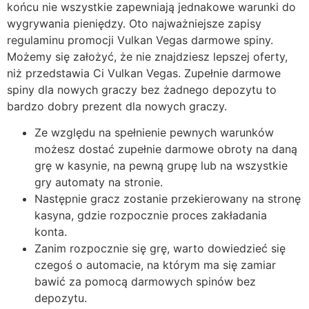
końcu nie wszystkie zapewniają jednakowe warunki do
wygrywania pieniędzy. Oto najważniejsze zapisy
regulaminu promocji Vulkan Vegas darmowe spiny.
Możemy się założyć, że nie znajdziesz lepszej oferty,
niż przedstawia Ci Vulkan Vegas. Zupełnie darmowe
spiny dla nowych graczy bez żadnego depozytu to
bardzo dobry prezent dla nowych graczy.
Ze względu na spełnienie pewnych warunków
możesz dostać zupełnie darmowe obroty na daną
grę w kasynie, na pewną grupę lub na wszystkie
gry automaty na stronie.
Następnie gracz zostanie przekierowany na stronę
kasyna, gdzie rozpocznie proces zakładania
konta.
Zanim rozpocznie się grę, warto dowiedzieć się
czegoś o automacie, na którym ma się zamiar
bawić za pomocą darmowych spinów bez
depozytu.