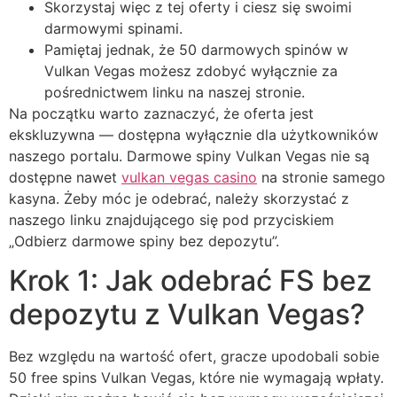
Skorzystaj więc z tej oferty i ciesz się swoimi
darmowymi spinami.
Pamiętaj jednak, że 50 darmowych spinów w
Vulkan Vegas możesz zdobyć wyłącznie za
pośrednictwem linku na naszej stronie.
Na początku warto zaznaczyć, że oferta jest
ekskluzywna — dostępna wyłącznie dla użytkowników
naszego portalu. Darmowe spiny Vulkan Vegas nie są
dostępne nawet
vulkan vegas casino
na stronie samego
kasyna. Żeby móc je odebrać, należy skorzystać z
naszego linku znajdującego się pod przyciskiem
„Odbierz darmowe spiny bez depozytu”.
Krok 1: Jak odebrać FS bez
depozytu z Vulkan Vegas?
Bez względu na wartość ofert, gracze upodobali sobie
50 free spins Vulkan Vegas, które nie wymagają wpłaty.