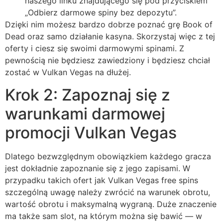
naszego linku znajdującego się pod przyciskiem
„Odbierz darmowe spiny bez depozytu”.
Dzięki nim możesz bardzo dobrze poznać grę Book of
Dead oraz samo działanie kasyna. Skorzystaj więc z tej
oferty i ciesz się swoimi darmowymi spinami. Z
pewnością nie będziesz zawiedziony i będziesz chciał
zostać w Vulkan Vegas na dłużej.
Krok 2: Zapoznaj się z
warunkami darmowej
promocji Vulkan Vegas
Dlatego bezwzględnym obowiązkiem każdego gracza
jest dokładnie zapoznanie się z jego zapisami. W
przypadku takich ofert jak Vulkan Vegas free spins
szczególną uwagę należy zwrócić na warunek obrotu,
wartość obrotu i maksymalną wygraną. Duże znaczenie
ma także sam slot, na którym można się bawić — w