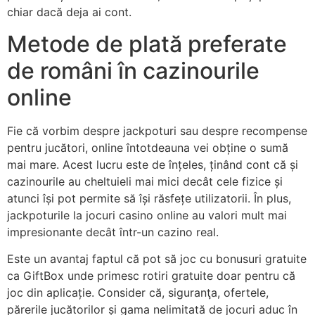
chiar dacă deja ai cont.
Metode de plată preferate
de români în cazinourile
online
Fie că vorbim despre jackpoturi sau despre recompense
pentru jucători, online întotdeauna vei obține o sumă
mai mare. Acest lucru este de înțeles, ținând cont că și
cazinourile au cheltuieli mai mici decât cele fizice și
atunci își pot permite să își răsfețe utilizatorii. În plus,
jackpoturile la jocuri casino online au valori mult mai
impresionante decât într-un cazino real.
Este un avantaj faptul că pot să joc cu bonusuri gratuite
ca GiftBox unde primesc rotiri gratuite doar pentru că
joc din aplicație. Consider că, siguranţa, ofertele,
părerile jucătorilor și gama nelimitată de jocuri aduc în