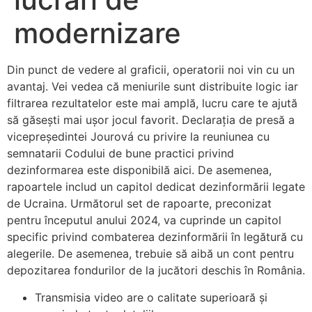
modernizare
Din punct de vedere al graficii, operatorii noi vin cu un
avantaj. Vei vedea că meniurile sunt distribuite logic iar
filtrarea rezultatelor este mai amplă, lucru care te ajută
să găsești mai ușor jocul favorit. Declarația de presă a
vicepreședintei Jourová cu privire la reuniunea cu
semnatarii Codului de bune practici privind
dezinformarea este disponibilă aici. De asemenea,
rapoartele includ un capitol dedicat dezinformării legate
de Ucraina. Următorul set de rapoarte, preconizat
pentru începutul anului 2024, va cuprinde un capitol
specific privind combaterea dezinformării în legătură cu
alegerile. De asemenea, trebuie să aibă un cont pentru
depozitarea fondurilor de la jucători deschis în România.
Transmisia video are o calitate superioară și