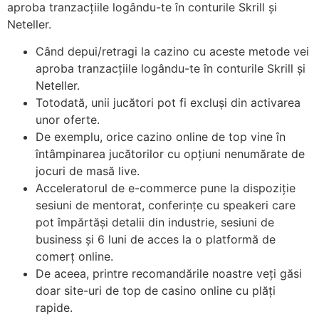
aproba tranzacțiile logându-te în conturile Skrill și
Neteller.
Când depui/retragi la cazino cu aceste metode vei
aproba tranzacțiile logându-te în conturile Skrill și
Neteller.
Totodată, unii jucători pot fi excluși din activarea
unor oferte.
De exemplu, orice cazino online de top vine în
întâmpinarea jucătorilor cu opțiuni nenumărate de
jocuri de masă live.
Acceleratorul de e-commerce pune la dispoziție
sesiuni de mentorat, conferințe cu speakeri care
pot împărtăși detalii din industrie, sesiuni de
business și 6 luni de acces la o platformă de
comerț online.
De aceea, printre recomandările noastre veți găsi
doar site-uri de top de casino online cu plăți
rapide.