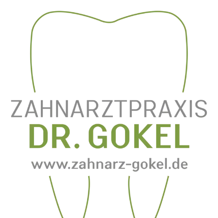
Zum
Inhalt
springen