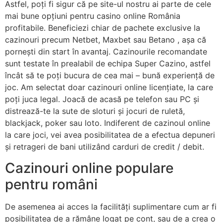
Astfel, poți fi sigur că pe site-ul nostru ai parte de cele
mai bune opțiuni pentru casino online România
profitabile. Beneficiezi chiar de pachete exclusive la
cazinouri precum Netbet, Maxbet sau Betano , așa că
pornești din start în avantaj. Cazinourile recomandate
sunt testate în prealabil de echipa Super Cazino, astfel
încât să te poți bucura de cea mai – bună experiență de
joc. Am selectat doar cazinouri online licențiate, la care
poți juca legal. Joacă de acasă pe telefon sau PC și
distrează-te la sute de sloturi și jocuri de ruletă,
blackjack, poker sau loto. Indiferent de cazinoul online
la care joci, vei avea posibilitatea de a efectua depuneri
și retrageri de bani utilizând carduri de credit / debit.
Cazinouri online populare
pentru români
De asemenea ai acces la facilități suplimentare cum ar fi
posibilitatea de a rămâne logat pe cont, sau de a crea o