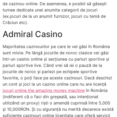
de cazinou online. De asemenea, e posibil să găsești
turnee dedicate unei anumite categorii de jocuri
(ex.jocuri de la un anumit furnizor, jocuri cu temă de
Crăciun etc).
Admiral Casino
Majoritatea cazinourilor pe care le vei găsi în România
sunt mixte. Pe lângă jocurile de noroc clasice vei găsi
într-un casino online și secțiunea cu pariuri sportive și
pariuri sportive live. Când vrei să iei o pauză de la
jocurile de noroc și pariezi pe echipele sportive
favorite, o poți face pe aceste cazinouri. Dacă deschizi
un cont și joci la un cazino online care nu are licență
jocuri online the amazing money machine
în România
(indiferent că o faci din greșeală, sau intenționat
utilizând un proxy) riști o amendă cuprinsă între 5,000
și 10,000RON. Și cu siguranță nu merită deoarece există
suficiente cazinouri online licențiate care oferă servicii