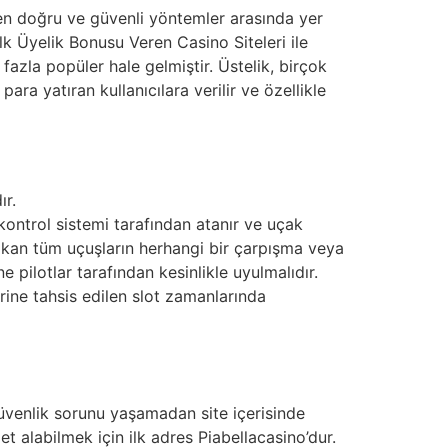
 en doğru ve güvenli yöntemler arasında yer
lk Üyelik Bonusu Veren Casino Siteleri ile
fazla popüler hale gelmiştir. Üstelik, birçok
ara yatıran kullanıcılara verilir ve özellikle
ır.
 kontrol sistemi tarafından atanır ve uçak
 kalkan tüm uçuşların herhangi bir çarpışma veya
 pilotlar tarafından kesinlikle uyulmalıdır.
rine tahsis edilen slot zamanlarında
 güvenlik sorunu yaşamadan site içerisinde
et alabilmek için ilk adres Piabellacasino’dur.