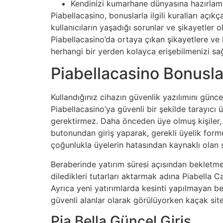
Kendinizi kumarhane dünyasına hazırlamak 
Piabellacasino, bonuslarla ilgili kuralları açı
kullanıcıların yaşadığı sorunlar ve şikayetler 
Piabellacasino’da ortaya çıkan şikayetlere ve
herhangi bir yerden kolayca erişebilmenizi sağ
Piabellacasino Bonusla
Kullandığınız cihazın güvenlik yazılımını günc
Piabellacasino’ya güvenli bir şekilde tarayıcı
gerektirmez. Daha önceden üye olmuş kişiler, g
butonundan giriş yaparak, gerekli üyelik formu
çoğunlukla üyelerin hatasından kaynaklı olan 
Beraberinde yatırım süresi açısından bekletmey
diledikleri tutarları aktarmak adına Piabella 
Ayrıca yeni yatırımlarda kesinti yapılmayan be
güvenli alanlar olarak görülüyorken kaçak site
Pia Bella Güncel Giriş