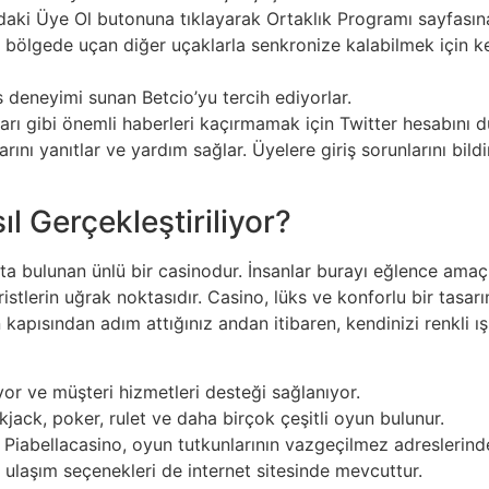
ndaki Üye Ol butonuna tıklayarak Ortaklık Programı sayfasın
ve bölgede uçan diğer uçaklarla senkronize kalabilmek için ke
is deneyimi sunan Betcio’yu tercih ediyorlar.
arı gibi önemli haberleri kaçırmamak için Twitter hesabını düz
larını yanıtlar ve yardım sağlar. Üyelere giriş sorunlarını bild
ıl Gerçekleştiriliyor?
s’ta bulunan ünlü bir casinodur. İnsanlar burayı eğlence amaçlı
istlerin uğrak noktasıdır. Casino, lüks ve konforlu bir tasar
pısından adım attığınız andan itibaren, kendinizi renkli ı
liyor ve müşteri hizmetleri desteği sağlanıyor.
kjack, poker, rulet ve daha birçok çeşitli oyun bulunur.
Piabellacasino, oyun tutkunlarının vazgeçilmez adreslerinden
 ve ulaşım seçenekleri de internet sitesinde mevcuttur.