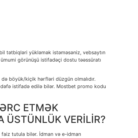
l tətbiqləri yükləmək istəməsəniz, vebsaytın
ümumi görünüşü istifadəçi dostu təəssüratı
də böyük/kiçik hərfləri düzgün olmalıdır.
 dəfə istifadə edilə bilər. Mostbet promo kodu
MƏRC ETMƏK
 ÜSTÜNLÜK VERİLİR?
faiz tutula bilər. İdman və e-idman