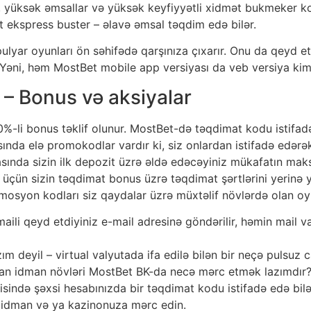
u, yüksək əmsallar və yüksək keyfiyyətli xidmət bukmeker ko
 ekspress buster – əlavə əmsal təqdim edə bilər.
lyar oyunları ön səhifədə qarşınıza çıxarır. Onu da qeyd 
 Yəni, həm MostBet mobile app versiyası da veb versiya kimi 
– Bonus və aksiyalar
%-li bonus təklif olunur. MostBet-də təqdimat kodu istifa
ında elə promokodlar vardır ki, siz onlardan istifadə edər
asında sizin ilk depozit üzrə əldə edəcəyiniz mükafatın m
üçün sizin təqdimat bonus üzrə təqdimat şərtlərini yerinə y
mosyon kodları siz qaydalar üzrə müxtəlif növlərdə olan oyu
aili qeyd etdiyiniz e-mail adresinə göndərilir, həmin mail va
 deyil – virtual valyutada ifa edilə bilən bir neçə pulsuz c
an idman növləri MostBet BK-da necə mərc etmək lazımdır
ində şəxsi hesabınızda bir təqdimat kodu istifadə edə bilər
i idman və ya kazinonuza mərc edin.