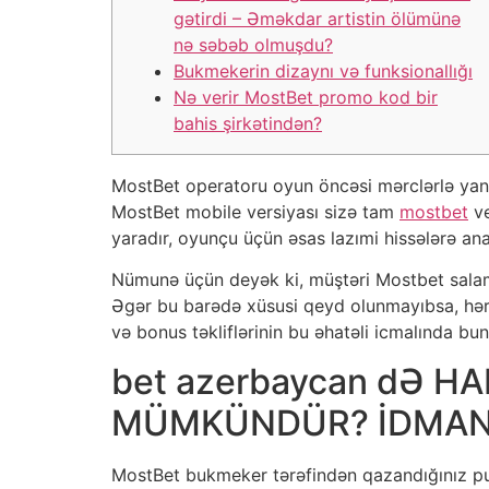
gətirdi – Əməkdar artistin ölümünə
nə səbəb olmuşdu?
Bukmekerin dizaynı və funksionallığı
Nə verir MostBet promo kod bir
bahis şirkətindən?
MostBet operatoru oyun öncəsi mərclərlə yana
MostBet mobile versiyası sizə tam
mostbet
ve
yaradır, oyunçu üçün əsas lazımi hissələrə 
Nümunə üçün deyək ki, müştəri Mostbet salaml
Əgər bu barədə xüsusi qeyd olunmayıbsa, hər b
və bonus təkliflərinin bu əhatəli icmalında bun
bet azerbaycan dƏ 
MÜMKÜNDÜR? İDMAN 
MostBet bukmeker tərəfindən qazandığınız pull