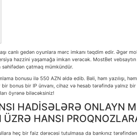
şı canlı gedən oyunlara mərc imkanı təqdim edir. Əgər mobi
rsiya həzzini yaşamağa imkan verəcək. MostBet vebsaytın 
ana səhifədən çatmaq mümkündür.
ama bonusu ilə 550 AZN əldə edib. Bəli, həm yazılışı, həm 
ir bonus bir IP ünvanı, cihaz və hesab tərəfində yalnız bir
ları öyrənə biləcəksiniz!
HANSI HADİSƏLƏRƏ ONLAYN 
ÜZRƏ HANSI PROQNOZLARA
ara heç bir faiz dərəcəsi tutulmasa da bankınız tərəfindən 