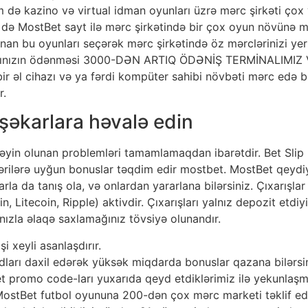
ə kazino və virtual idman oyunları üzrə mərc şirkəti çox ya
də MostBet sayt ilə mərc şirkətində bir çox oyun növünə ma
an bu oyunları seçərək mərc şirkətində öz mərclərinizi yerl
duşlarınızın ödənməsi 3000-DƏN ARTIQ ÖDƏNİŞ TERMİNALIM
 əl cihazı və ya fərdi kompüter sahibi növbəti mərc edə b
r.
eşəkarlara həvalə edin
təyin olunan problemləri tamamlamaqdan ibarətdir. Bet Slip
tərilərə uyğun bonuslar təqdim edir mostbet. MostBet qeyd
la da tanış ola, və onlardan yararlana bilərsiniz. Çıxarışla
, Litecoin, Ripple) aktivdir. Çıxarışları yalnız depozit et
nızla əlaqə saxlamağınız tövsiyə olunandır.
i xeyli asanlaşdırır.
dları daxil edərək yüksək miqdarda bonuslar qazana bilərsin
t promo code-ları yuxarıda qeyd etdiklərimiz ilə yekunlaşmı
ostBet futbol oyununa 200-dən çox mərc marketi təklif edil