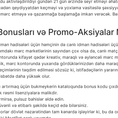
 aktivləşdirildiyi gündən 21 gün ərzində seyr etməyi əhatə
lcədən qeydiyyatdan keçməyi və yoxlama vasitəsilə şəxsiyyətl
 mərc etməyə və qazanmağa başlamağa imkan verəcək. Bəzi po
onusları və Promo-Aksiyalar
an hadisələri üçün həmçinin də canlı idman hadisələri üçün
yımdakı mərc marketlərinin sayından çox olsa da, canlı mat
orunda kifayət qədər kreativ, maraqlı və əyləncəli mərc mar
ik, mərc kontorunda yuxarıda gördüklərinizdən daha maraql
çimlərinin təqdim edilməsi sözsüz ki, istifadəçilərin yararı
nisbətdə daha yüksək olur.
rı artırmaq üçün bukmeykerin kataloqunda bonus kodu çıxdı
 rəsmi lisenziyalara malikdir.
mirsə, pulsuz bahislər əldə edin.
üvənli və etibarlı şəkildə keçid edə bilərsiniz.
orlar dövlət nəzarətindən tam kənarda işləyirlər ki, bu da on
ki MostBet canlı yayımdır.