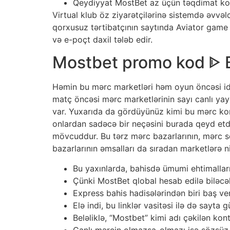
Qeydiyyat MostBet az üçün təqdimat kodu
Virtual klub öz ziyarətçilərinə sistemdə əvvə
qorxusuz tərtibatçının saytında Aviator game
və e-poçt daxil tələb edir.
Mostbet promo kod ᐈ B
Həmin bu mərc marketləri həm oyun öncəsi idm
matç öncəsi mərc marketlərinin sayı canlı ya
var. Yuxarıda da gördüyünüz kimi bu mərc kont
onlardan sadəcə bir neçəsini burada qeyd etd
mövcuddur. Bu tərz mərc bazarlarının, mərc se
bazarlarının əmsalları da sıradan marketlərə 
Bu yaxınlarda, bahisdə ümumi ehtimalla
Çünki MostBet qlobal hesab edilə biləcək
Express bahis hadisələrindən biri baş ver
Elə indi, bu linklər vasitəsi ilə də sayta g
Beləliklə, “Mostbet” kimi adı çəkilən kont
Canlı mərcin olmazsa-olmazı isə sözsüz 