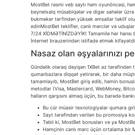
MostBet rəsmi veb saytı həm oyunöncəsi, həm d
beynelxalq müsabiqələr və digər sahələr üzrə 
bukmeker tərfindən yüksək əmsallar təklif olun
edinMostBet teklifler, canlı mərclər və u
7/24 XİDMƏTİNİZDƏYİK! Tamamilə hər hansı bir
İnternet brauzerindən istifadə etmək kifayətdi
Nasaz olan əşyalarınızı p
Gündəlik olaraq dəyişən 1XBet az tərəfindən 
qumarbazlara diqqət yetirərək, bir daha müş
tamamlayıb, MostBet giriş edib, həmin bonuslar
metodlar (Visa, Mastercard, WebMoney, Bitcoin
halların qarşısını almaq üçün, bu barədə bankı
Bu cür müasir texnologiyalar qumara giriş
Sayt tərəfindən verilən bu promosiya ko
Təbii ki, MostBet bonusları və ya MostBe
Həmçinin canlı mərc üçün ortalama bir M