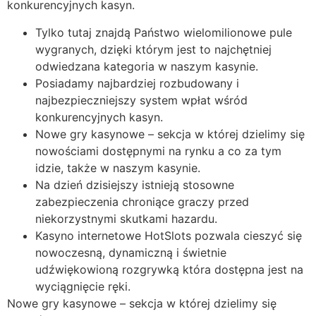
konkurencyjnych kasyn.
Tylko tutaj znajdą Państwo wielomilionowe pule
wygranych, dzięki którym jest to najchętniej
odwiedzana kategoria w naszym kasynie.
Posiadamy najbardziej rozbudowany i
najbezpieczniejszy system wpłat wśród
konkurencyjnych kasyn.
Nowe gry kasynowe – sekcja w której dzielimy się
nowościami dostępnymi na rynku a co za tym
idzie, także w naszym kasynie.
Na dzień dzisiejszy istnieją stosowne
zabezpieczenia chroniące graczy przed
niekorzystnymi skutkami hazardu.
Kasyno internetowe HotSlots pozwala cieszyć się
nowoczesną, dynamiczną i świetnie
udźwiękowioną rozgrywką która dostępna jest na
wyciągnięcie ręki.
Nowe gry kasynowe – sekcja w której dzielimy się