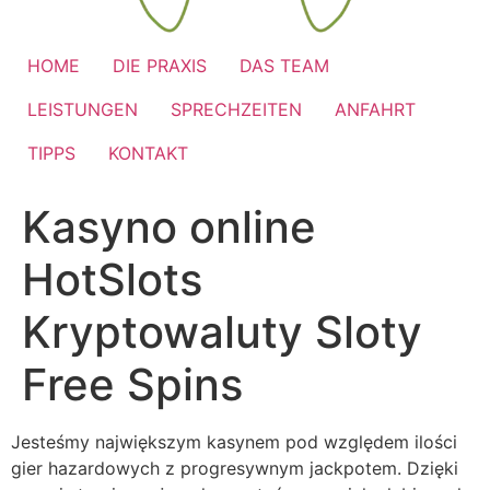
HOME
DIE PRAXIS
DAS TEAM
LEISTUNGEN
SPRECHZEITEN
ANFAHRT
TIPPS
KONTAKT
Kasyno online
HotSlots
Kryptowaluty Sloty
Free Spins
Jesteśmy największym kasynem pod względem ilości
gier hazardowych z progresywnym jackpotem. Dzięki