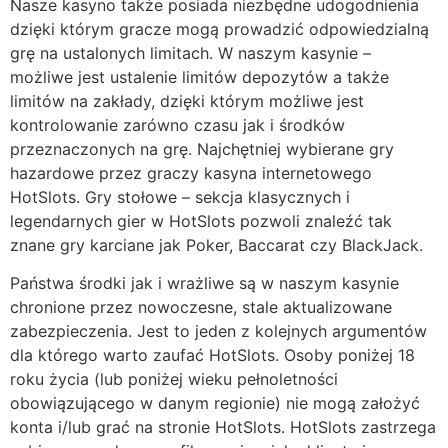
Nasze kasyno także posiada niezbędne udogodnienia
dzięki którym gracze mogą prowadzić odpowiedzialną
grę na ustalonych limitach. W naszym kasynie –
możliwe jest ustalenie limitów depozytów a także
limitów na zakłady, dzięki którym możliwe jest
kontrolowanie zarówno czasu jak i środków
przeznaczonych na grę. Najchętniej wybierane gry
hazardowe przez graczy kasyna internetowego
HotSlots. Gry stołowe – sekcja klasycznych i
legendarnych gier w HotSlots pozwoli znaleźć tak
znane gry karciane jak Poker, Baccarat czy BlackJack.
Państwa środki jak i wrażliwe są w naszym kasynie
chronione przez nowoczesne, stale aktualizowane
zabezpieczenia. Jest to jeden z kolejnych argumentów
dla którego warto zaufać HotSlots. Osoby poniżej 18
roku życia (lub poniżej wieku pełnoletności
obowiązującego w danym regionie) nie mogą założyć
konta i/lub grać na stronie HotSlots. HotSlots zastrzega