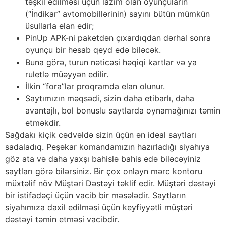
təşkil edilməsi üçün lazım olan oyunçuların
(“İndikar” avtomobillərinin) sayını bütün mümkün
üsullarla elan edir;
PinUp APK-ni paketdən çıxardıqdan dərhal sonra
oyunçu bir hesab qeyd edə biləcək.
Buna görə, turun nəticəsi həqiqi kartlar və ya
ruletlə müəyyən edilir.
İlkin “fora”lar proqramda elan olunur.
Saytımızın məqsədi, sizin daha etibarlı, daha
avantajlı, bol bonuslu saytlarda oynamağınızı təmin
etməkdir.
Sağdakı kiçik cədvəldə sizin üçün ən ideal saytları
sadaladıq. Peşəkar komandamızın hazırladığı siyahıya
göz ata və daha yaxşı bahislə bahis edə biləcəyiniz
saytları görə bilərsiniz. Bir çox onlayn mərc kontoru
müxtəlif növ Müştəri Dəstəyi təklif edir. Müştəri dəstəyi
bir istifadəçi üçün vacib bir məsələdir. Saytların
siyahımıza daxil edilməsi üçün keyfiyyətli müştəri
dəstəyi təmin etməsi vacibdir.