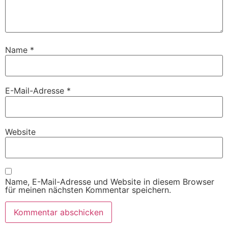
Name
*
E-Mail-Adresse
*
Website
Name, E-Mail-Adresse und Website in diesem Browser
für meinen nächsten Kommentar speichern.