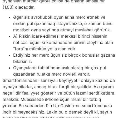
oynanılan mərclər qəbul edilsə də onların əmsalı bir
(1,00) olacaqdır.
Əgər siz avrokubok oyunlarına mərc etmək və
ondan pul qazanmaq istəyirsinizsə, o zaman bunu
mostbet oyna saytında etməyi məsləhət görürük.
A) Riskin idarə edilməsi mərkəzi birinci hissənin
nəticəsi üçün iki komandadan birinin əleyhinə olan
“fora”nı mümkün yolla elan edir.
Etdiyiniz hər mərc üçün siz birçox bonuslar qazana
bilərsiniz.
Oyunçuların təbiətindən asılı olaraq bir çox pul
qazandıran ruletka mərc növləri vardır.
Smartfonlarından lisenziyalı keyfiyyətli onlayn kazino da
oynaya bilərlər, ancaq biraz fərqli bir şəkildə. Axı qurum
neçə ildir fəaliyyət göstərir və bütün lazımi sertifikatlara
malikdir. Müəssisədə iPhone üçün rəsmi bir tətbiq
yoxdur. Bu səbəbdən Pin Up Casino-nu smartfonunuza
indir bilməyəcəksiniz. Lakin bu o demək deyil ki, saytın