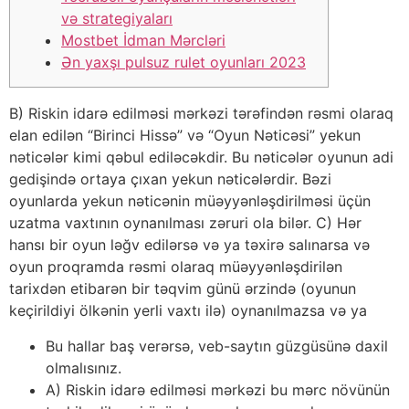
və strategiyaları
Mostbet İdman Mərcləri
Ən yaxşı pulsuz rulet oyunları 2023
B) Riskin idarə edilməsi mərkəzi tərəfindən rəsmi olaraq
elan edilən “Birinci Hissə” və “Oyun Nəticəsi” yekun
nəticələr kimi qəbul ediləcəkdir. Bu nəticələr oyunun adi
gedişində ortaya çıxan yekun nəticələrdir. Bəzi
oyunlarda yekun nəticənin müəyyənləşdirilməsi üçün
uzatma vaxtının oynanılması zəruri ola bilər. C) Hər
hansı bir oyun ləğv edilərsə və ya təxirə salınarsa və
oyun proqramda rəsmi olaraq müəyyənləşdirilən
tarixdən etibarən bir təqvim günü ərzində (oyunun
keçirildiyi ölkənin yerli vaxtı ilə) oynanılmazsa və ya
Bu hallar baş verərsə, veb-saytın güzgüsünə daxil
olmalısınız.
A) Riskin idarə edilməsi mərkəzi bu mərc növünün