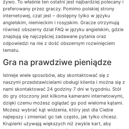
żywo. To właśnie ten ostatni jest najbardziej polecany i
preferowany przez graczy. Pomimo polskiej strony
internetowej, czat jest – dostępny tylko w języku
angielskim, niemieckim i rosyjskim. Gracze otrzymują
również obszerny dział FAQ w języku angielskim, gdzie
znajdują się najczęściej zadawane pytania oraz
odpowiedzi na nie z dość obszernym rozwinięciem
tematu.
Gra na prawdziwe pieniądze
Istnieje wiele sposobów, aby skontaktować się z
naszymi przedstawicielami obsługi klienta i można się z
nami skontaktować 24 godziny 7 dni w tygodniu. Stół
do gry otoczony jest kilkoma kamerami internetowymi,
dzięki czemu możesz oglądać go pod wieloma kątami.
Możesz wybrać kąt widzenia, który jest dla Ciebie
najlepszy i zmieniać go tak często, jak tylko chcesz.
Krupierki używają większych niż zwykle kart, aby