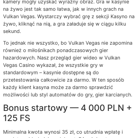
kamery mogły uzyskać wyraźny obraz. Gra w kasynie
na żywo jest tak samo łatwa, jak w innych grach na
Vulkan Vegas. Wystarczy wybrać grę z sekcji Kasyno na
żywo, kliknąć na nią, a gra załaduje się w ciągu kilku
sekund.
To jednak nie wszystko, bo Vulkan Vegas nie zapomina
również o miłośnikach ponadczasowych gier
hazardowych. Nasz przegląd gier wideo w Vulkan
Vegas Casino wykazał, że wszystkie gry w
standardowym – kasynie dostępne są do
przetestowania całkowicie za darmo. W ten sposób
każdy klient kasyna może za darmo sprawdzić
możliwości lub styl automatów do gry, gier karcianych.
Bonus startowy — 4 000 PLN +
125 FS
Minimalna kwota wynosi 35 zł, co utrudnia wpłatę i