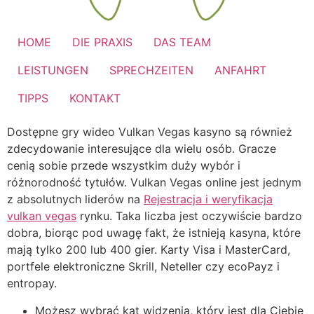
HOME
DIE PRAXIS
DAS TEAM
LEISTUNGEN
SPRECHZEITEN
ANFAHRT
TIPPS
KONTAKT
Dostępne gry wideo Vulkan Vegas kasyno są również
zdecydowanie interesujące dla wielu osób. Gracze
cenią sobie przede wszystkim duży wybór i
różnorodność tytułów. Vulkan Vegas online jest jednym
z absolutnych liderów na
Rejestracja i weryfikacja
vulkan vegas
rynku. Taka liczba jest oczywiście bardzo
dobra, biorąc pod uwagę fakt, że istnieją kasyna, które
mają tylko 200 lub 400 gier. Karty Visa i MasterCard,
portfele elektroniczne Skrill, Neteller czy ecoPayz i
entropay.
Możesz wybrać kąt widzenia, który jest dla Ciebie