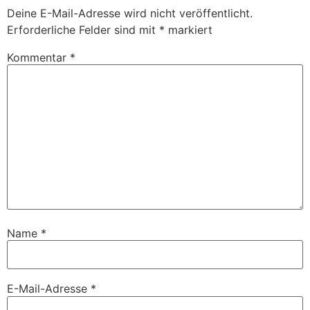
Deine E-Mail-Adresse wird nicht veröffentlicht.
Erforderliche Felder sind mit
*
markiert
Kommentar
*
Name
*
E-Mail-Adresse
*