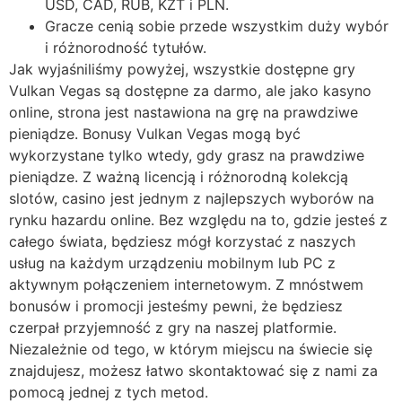
USD, CAD, RUB, KZT i PLN.
Gracze cenią sobie przede wszystkim duży wybór
i różnorodność tytułów.
Jak wyjaśniliśmy powyżej, wszystkie dostępne gry
Vulkan Vegas są dostępne za darmo, ale jako kasyno
online, strona jest nastawiona na grę na prawdziwe
pieniądze. Bonusy Vulkan Vegas mogą być
wykorzystane tylko wtedy, gdy grasz na prawdziwe
pieniądze. Z ważną licencją i różnorodną kolekcją
slotów, casino jest jednym z najlepszych wyborów na
rynku hazardu online. Bez względu na to, gdzie jesteś z
całego świata, będziesz mógł korzystać z naszych
usług na każdym urządzeniu mobilnym lub PC z
aktywnym połączeniem internetowym. Z mnóstwem
bonusów i promocji jesteśmy pewni, że będziesz
czerpał przyjemność z gry na naszej platformie.
Niezależnie od tego, w którym miejscu na świecie się
znajdujesz, możesz łatwo skontaktować się z nami za
pomocą jednej z tych metod.