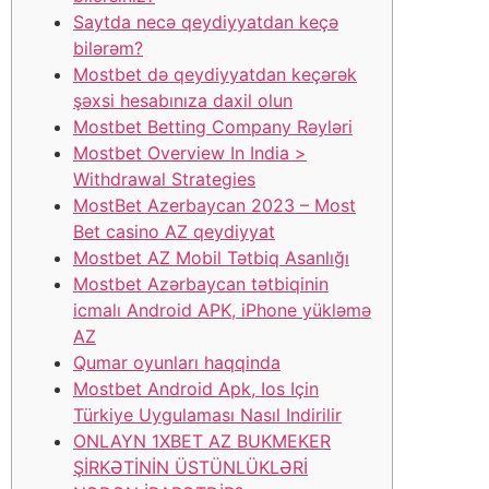
Saytda necə qeydiyyatdan keçə
bilərəm?
Mostbet də qeydiyyatdan keçərək
şəxsi hesabınıza daxil olun
Mostbet Betting Company Rəyləri
Mostbet Overview In India >
Withdrawal Strategies
MostBet Azerbaycan 2023 – Most
Bet casino AZ qeydiyyat
Mostbet AZ Mobil Tətbiq Asanlığı
Mostbet Azərbaycan tətbiqinin
icmalı Android APK, iPhone yükləmə
AZ
Qumar oyunları haqqinda
Mostbet Android Apk, Ios Için
Türkiye Uygulaması Nasıl Indirilir
ONLAYN 1XBET AZ BUKMEKER
ŞİRKƏTİNİN ÜSTÜNLÜKLƏRİ