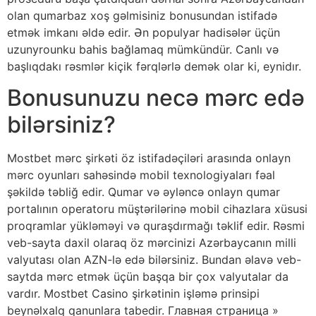
olan qumarbaz xoş gəlmisiniz bonusundan istifadə
etmək imkanı əldə edir. Ən populyar hadisələr üçün
uzunyrounku bahis bağlamaq mümkündür. Canlı və
başlıqdakı rəsmlər kiçik fərqlərlə demək olar ki, eynidır.
Bonusunuzu necə mərc edə
bilərsiniz?
Mostbet mərc şirkəti öz istifadəçiləri arasında onlayn
mərc oyunları sahəsində mobil texnologiyaları fəal
şəkildə təbliğ edir. Qumar və əyləncə onlayn qumar
portalının operatoru müştərilərinə mobil cihazlara xüsusi
proqramlar yükləməyi və quraşdırmağı təklif edir. Rəsmi
veb-sayta daxil olaraq öz mərcinizi Azərbaycanın milli
valyutası olan AZN-lə edə bilərsiniz. Bundan əlavə veb-
saytda mərc etmək üçün başqa bir çox valyutalar da
vardır. Mostbet Casino şirkətinin işləmə prinsipi
beynəlxalq qanunlara tabedir. Главная страница »