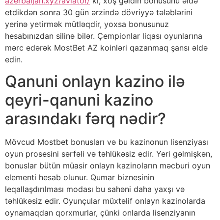
azerbaijan.xyz/aviator/
ki, xoş gəldin bonusunu əldə
etdikdən sonra 30 gün ərzində dövriyyə tələblərini
yerinə yetirmək mütləqdir, yoxsa bonusunuz
hesabınızdan silinə bilər. Çempionlar liqası oyunlarına
mərc edərək MostBet AZ koinləri qazanmaq şansı əldə
edin.
Qanuni onlayn kazino ilə
qeyri-qanuni kazino
arasındakı fərq nədir?
Mövcud Mostbet bonusları və bu kazinonun lisenziyası
oyun prosesini sərfəli və təhlükəsiz edir. Yeri gəlmişkən,
bonuslar bütün müasir onlayn kazinoların məcburi oyun
elementi hesab olunur. Qumar biznesinin
leqallaşdırılması modası bu sahəni daha yaxşı və
təhlükəsiz edir. Oyunçular müxtəlif onlayn kazinolarda
oynamaqdan qorxmurlar, çünki onlarda lisenziyanın