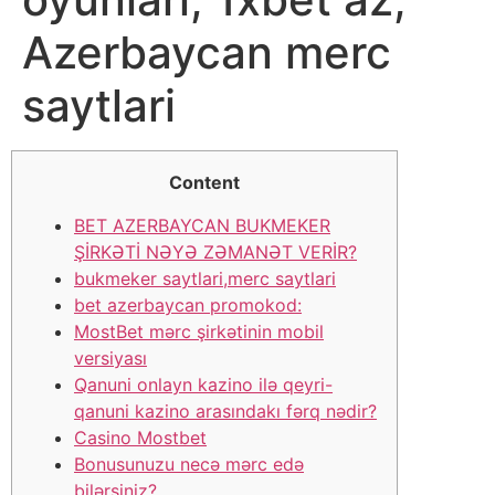
Azerbaycan merc
saytlari
Content
BET AZERBAYCAN BUKMEKER
ŞİRKƏTİ NƏYƏ ZƏMANƏT VERİR?
bukmeker saytlari,merc saytlari
bet azerbaycan promokod:
MostBet mərc şirkətinin mobil
versiyası
Qanuni onlayn kazino ilə qeyri-
qanuni kazino arasındakı fərq nədir?
Casino Mostbet
Bonusunuzu necə mərc edə
bilərsiniz?