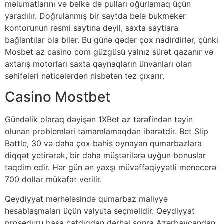
məlumatlarını və bəlkə də pulları oğurlamaq üçün
yaradılır. Doğrulanmış bir saytda belə bukmeker
kontorunun rəsmi saytına deyil, saxta saytlara
bağlantılar ola bilər. Bu günə qədər çox nadirdirlər, çünki
Mosbet az casino com güzgüsü yalnız sürət qazanır və
axtarış motorları saxta qaynaqların ünvanları olan
səhifələri nəticələrdən nisbətən tez çıxarır.
Casino Mostbet
Gündəlik olaraq dəyişən 1XBet az tərəfindən təyin
olunan problemləri tamamlamaqdan ibarətdir. Bet Slip
Battle, 30 və daha çox bahis oynayan qumarbazlara
diqqət yetirərək, bir daha müştərilərə uyğun bonuslar
təqdim edir. Hər gün ən yaxşı müvəffəqiyyətli menecerə
700 dollar mükafat verilir.
Qeydiyyat mərhələsində qumarbaz maliyyə
hesablaşmaları üçün valyuta seçməlidir. Qeydiyyat
proseduru başa çatdıqdan dərhal sonra Azərbaycandan