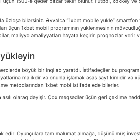
ı üçün 1500-ə qədər bazar təklif olunur. Futbol, ​​xokkey v
 ilə üzləşə bilərsiniz. Əvvəlcə “1xbet mobile yukle” smartfon
azları üçün 1xbet mobil proqramının yüklənməsinin mövcudlu
ilər, maliyyə əməliyyatları həyata keçirir, proqnozlar verir 
yükləyin
ərclərdə böyük bir inqilab yaratdı. İstifadəçilər bu proqramı
ətlərinə malikdir və onunla işləmək əsas sayt kimidir və xüsu
ə metodlarından 1xbet mobi istifadə edə bilərlər.
sılı olaraq dəyişir. Çox məqsədlər üçün geri çəkilmə hədd
ək edir. Oyunçulara tam məlumat almağa, düşünülmüş inves