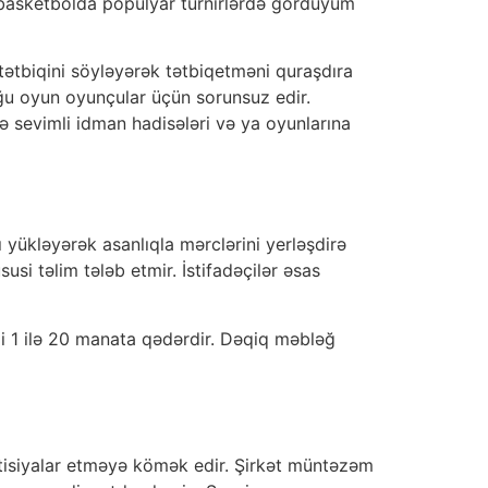
ə basketbolda populyar turnirlərdə gördüyüm
 tətbiqini söyləyərək tətbiqetməni quraşdıra
ğu oyun oyunçular üçün sorunsuz edir.
və sevimli idman hadisələri və ya oyunlarına
 yükləyərək asanlıqla mərclərini yerləşdirə
si təlim tələb etmir. İstifadəçilər əsas
i 1 ilə 20 manata qədərdir. Dəqiq məbləğ
tisiyalar etməyə kömək edir. Şirkət müntəzəm