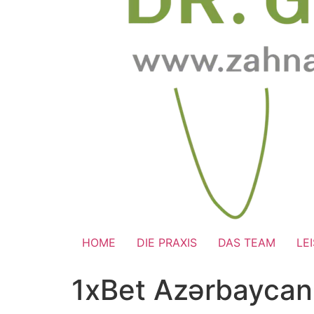
HOME
DIE PRAXIS
DAS TEAM
LE
1xBet Azərbaycan: