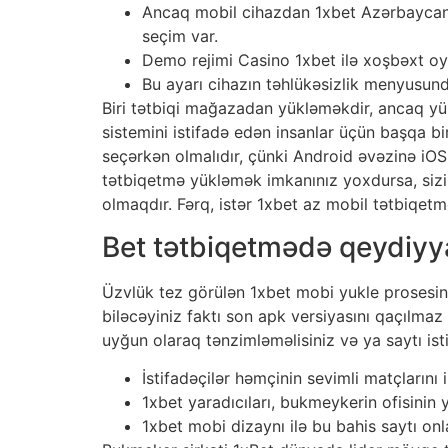
Ancaq mobil cihazdan 1xbet Azərbaycand
seçim var.
Demo rejimi Casino 1xbet ilə xoşbəxt oy
Bu ayarı cihazın təhlükəsizlik menyusunda
Biri tətbiqi mağazadan yükləməkdir, ancaq yü
sistemini istifadə edən insanlar üçün başqa bi
seçərkən olmalıdır, çünki Android əvəzinə iO
tətbiqetmə yükləmək imkanınız yoxdursa, sizin
olmaqdır. Fərq, istər 1xbet az mobil tətbiqet
Bet tətbiqetmədə qeydiyy
Üzvlük tez görülən 1xbet mobi yukle prosesində
biləcəyiniz faktı son apk versiyasını qaçılmaz 
uyğun olaraq tənzimləməlisiniz və ya saytı ist
İstifadəçilər həmçinin sevimli matçlarını
1xbet yaradıcıları, bukmeykerin ofisinin y
1xbet mobi dizaynı ilə bu bahis saytı on