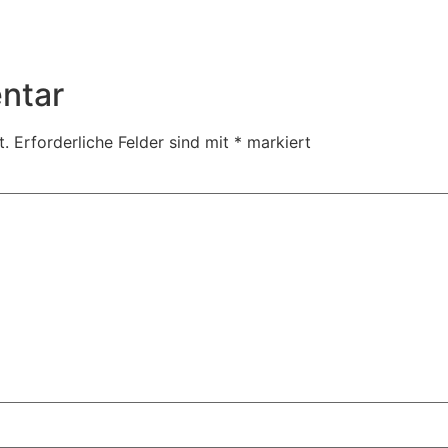
ntar
t.
Erforderliche Felder sind mit
*
markiert