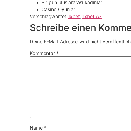
Bir gün uluslararası kadınlar
Casino Oyunlar
Verschlagwortet
1xbet
,
1xbet AZ
Schreibe einen Komme
Deine E-Mail-Adresse wird nicht veröffentlich
Kommentar
*
Name
*