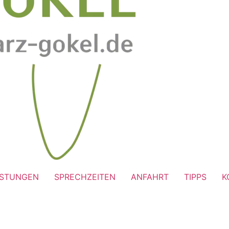
ISTUNGEN
SPRECHZEITEN
ANFAHRT
TIPPS
K