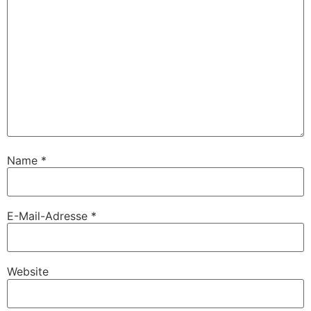
Name
*
E-Mail-Adresse
*
Website