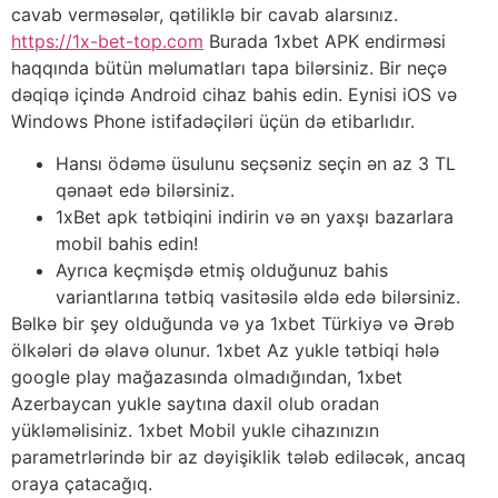
cavab verməsələr, qətiliklə bir cavab alarsınız.
https://1x-bet-top.com
Burada 1xbet APK endirməsi
haqqında bütün məlumatları tapa bilərsiniz. Bir neçə
dəqiqə içində Android cihaz bahis edin. Eynisi iOS və
Windows Phone istifadəçiləri üçün də etibarlıdır.
Hansı ödəmə üsulunu seçsəniz seçin ən az 3 TL
qənaət edə bilərsiniz.
1xBet apk tətbiqini indirin və ən yaxşı bazarlara
mobil bahis edin!
Ayrıca keçmişdə etmiş olduğunuz bahis
variantlarına tətbiq vasitəsilə əldə edə bilərsiniz.
Bəlkə bir şey olduğunda və ya 1xbet Türkiyə və Ərəb
ölkələri də əlavə olunur. 1xbet Az yukle tətbiqi hələ
google play mağazasında olmadığından, 1xbet
Azerbaycan yukle saytına daxil olub oradan
yükləməlisiniz. 1xbet Mobil yukle cihazınızın
parametrlərində bir az dəyişiklik tələb ediləcək, ancaq
oraya çatacağıq.