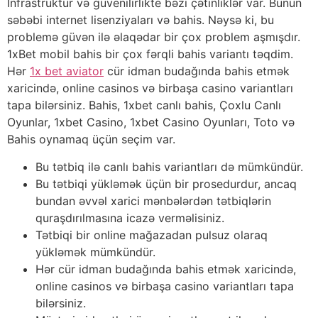
İnfrastruktur və güvenilirlikte bəzi çətinliklər var. Bunun
səbəbi internet lisenziyaları və bahis. Nəysə ki, bu
problemə güvən ilə əlaqədar bir çox problem aşmışdır.
1xBet mobil bahis bir çox fərqli bahis variantı təqdim.
Hər
1x bet aviator
cür idman budağında bahis etmək
xaricində, online casinos və birbaşa casino variantları
tapa bilərsiniz. Bahis, 1xbet canlı bahis, Çoxlu Canlı
Oyunlar, 1xbet Casino, 1xbet Casino Oyunları, Toto və
Bahis oynamaq üçün seçim var.
Bu tətbiq ilə canlı bahis variantları də mümkündür.
Bu tətbiqi yükləmək üçün bir prosedurdur, ancaq
bundan əvvəl xarici mənbələrdən tətbiqlərin
quraşdırılmasına icazə verməlisiniz.
Tətbiqi bir online mağazadan pulsuz olaraq
yükləmək mümkündür.
Hər cür idman budağında bahis etmək xaricində,
online casinos və birbaşa casino variantları tapa
bilərsiniz.