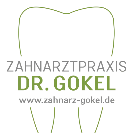
Zum
Inhalt
springen