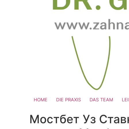
HOME
DIE PRAXIS
DAS TEAM
LE
Мостбет Уз Ставк