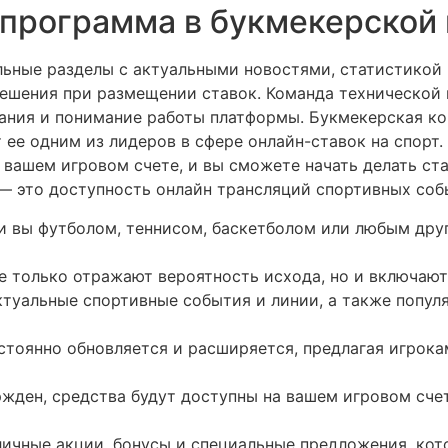
 программа в букмекерской
льные разделы с актуальными новостями, статистикой 
ешения при размещении ставок. Команда технической
нания и понимание работы платформы. Букмекерская ко
ее одним из лидеров в сфере онлайн-ставок на спорт.
вашем игровом счете, и вы сможете начать делать став
 — это доступность онлайн трансляций спортивных соб
ли вы футболом, теннисом, баскетболом или любым дру
е только отражают вероятность исхода, но и включают
ктуальные спортивные события и линии, а также попул
стоянно обновляется и расширяется, предлагая игрок
жден, средства будут доступны на вашем игровом счет
личные акции, бонусы и специальные предложения, кот