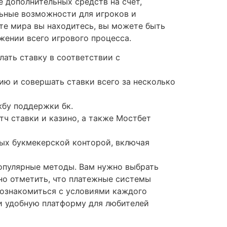
е дополнительных средств на счет,
льные возможности для игроков и
сте мира вы находитесь, вы можете быть
жении всего игрового процесса.
лать ставку в соответствии с
ю и совершать ставки всего за несколько
жбу поддержки бк.
ч ставки и казино, а также Мостбет
мых букмекерской конторой, включая
популярные методы. Вам нужно выбрать
но отметить, что платежные системы
 ознакомиться с условиями каждого
и удобную платформу для любителей