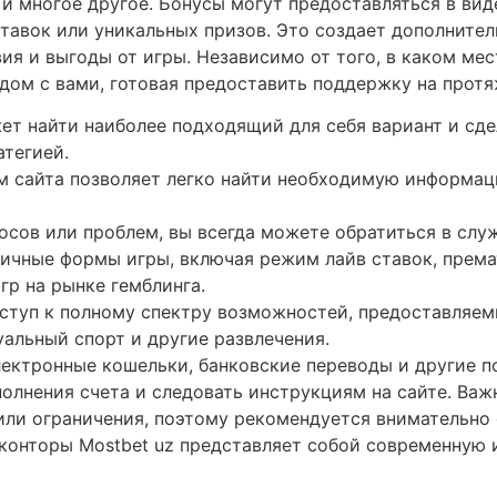
 и многое другое. Бонусы могут предоставляться в вид
тавок или уникальных призов. Это создает дополните
ия и выгоды от игры. Независимо от того, в каком ме
дом с вами, готовая предоставить поддержку на протя
ет найти наиболее подходящий для себя вариант и сде
тегией.
 сайта позволяет легко найти необходимую информаци
осов или проблем, вы всегда можете обратиться в слу
личные формы игры, включая режим лайв ставок, премат
гр на рынке гемблинга.
оступ к полному спектру возможностей, предоставляе
уальный спорт и другие развлечения.
лектронные кошельки, банковские переводы и другие 
олнения счета и следовать инструкциям на сайте. Важ
или ограничения, поэтому рекомендуется внимательно
конторы Mostbet uz представляет собой современную 