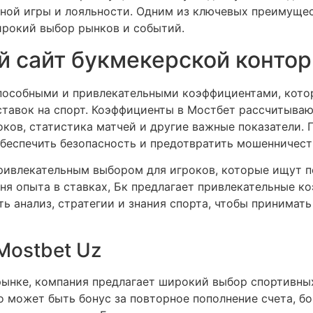
вной игры и лояльности. Одним из ключевых преимущес
ирокий выбор рынков и событий.
 сайт букмекерской конто
пособными и привлекательными коэффициентами, кото
тавок на спорт. Коэффициенты в Мостбет рассчитываю
ков, статистика матчей и другие важные показатели.
беспечить безопасность и предотвратить мошенничест
ривлекательным выбором для игроков, которые ищут 
ня опыта в ставках, Бк предлагает привлекательные 
ть анализ, стратегии и знания спорта, чтобы принима
Mostbet Uz
рынке, компания предлагает широкий выбор спортивны
 может быть бонус за повторное пополнение счета, бо