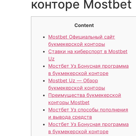
конторе Mostbet
Content
Mostbet Официальный сайт
букмекерской конторы
Ставки на киберспорт в Mostbet
Uz
Мостбет Уз Бонусная программа
в букмекерской конторе
Mostbet Uz — Обзор
букмекерской конторы
Преимущества букмекерской
конторы Mostbet
Мостбет Уз способы пополнения
и вывода средств
Мостбет Уз Бонусная программа
в букмекерской конторе