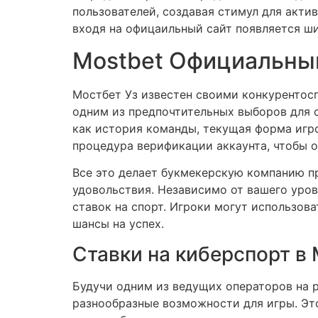
пользователей, создавая стимул для акти
входя на офицаильный сайт появляется ш
Mostbet Официальный
Мостбет Уз известен своими конкурентос
одним из предпочтительных выборов для с
как история команды, текущая форма игро
процедура верификации аккаунта, чтобы о
Все это делает букмекерскую компанию п
удовольствия. Независимо от вашего уров
ставок на спорт. Игроки могут использова
шансы на успех.
Ставки на киберспорт в 
Будучи одним из ведущих операторов на 
разнообразные возможности для игры. Это