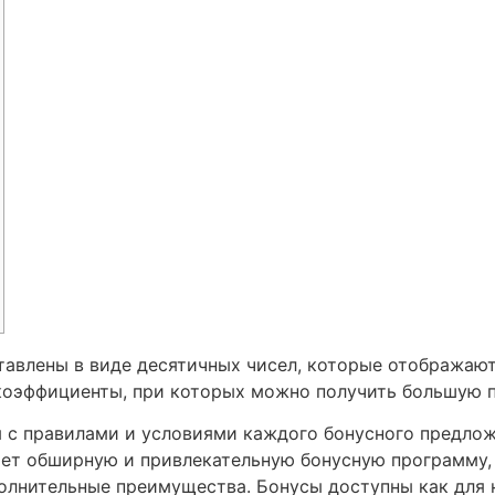
тавлены в виде десятичных чисел, которые отображаю
коэффициенты, при которых можно получить большую п
 с правилами и условиями каждого бонусного предлож
ет обширную и привлекательную бонусную программу, 
олнительные преимущества. Бонусы доступны как для н