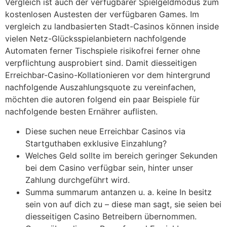
Vergleich ist auch der verfügbarer Spielgeldmodus zum
kostenlosen Austesten der verfügbaren Games.
Im
vergleich zu landbasierten Stadt-Casinos können inside
vielen Netz-Glücksspielanbietern nachfolgende
Automaten ferner Tischspiele risikofrei ferner ohne
verpflichtung ausprobiert sind. Damit diesseitigen
Erreichbar-Casino-Kollationieren vor dem hintergrund
nachfolgende Auszahlungsquote zu vereinfachen,
möchten die autoren folgend ein paar Beispiele für
nachfolgende besten Ernährer auflisten.
Diese suchen neue Erreichbar Casinos via
Startguthaben exklusive Einzahlung?
Welches Geld sollte im bereich geringer Sekunden
bei dem Casino verfügbar sein, hinter unser
Zahlung durchgeführt wird.
Summa summarum antanzen u. a. keine In besitz
sein von auf dich zu – diese man sagt, sie seien bei
diesseitigen Casino Betreibern übernommen.