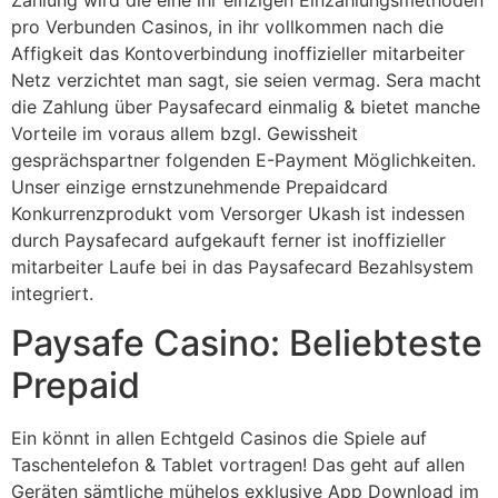
Zahlung wird die eine ihr einzigen Einzahlungsmethoden
pro Verbunden Casinos, in ihr vollkommen nach die
Affigkeit das Kontoverbindung inoffizieller mitarbeiter
Netz verzichtet man sagt, sie seien vermag. Sera macht
die Zahlung über Paysafecard einmalig & bietet manche
Vorteile im voraus allem bzgl. Gewissheit
gesprächspartner folgenden E-Payment Möglichkeiten.
Unser einzige ernstzunehmende Prepaidcard
Konkurrenzprodukt vom Versorger Ukash ist indessen
durch Paysafecard aufgekauft ferner ist inoffizieller
mitarbeiter Laufe bei in das Paysafecard Bezahlsystem
integriert.
Paysafe Casino: Beliebteste
Prepaid
Ein könnt in allen Echtgeld Casinos die Spiele auf
Taschentelefon & Tablet vortragen! Das geht auf allen
Geräten sämtliche mühelos exklusive App Download im