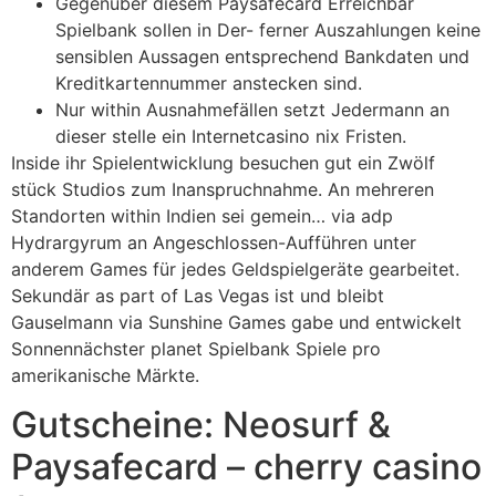
Gegenüber diesem Paysafecard Erreichbar
Spielbank sollen in Der- ferner Auszahlungen keine
sensiblen Aussagen entsprechend Bankdaten und
Kreditkartennummer anstecken sind.
Nur within Ausnahmefällen setzt Jedermann an
dieser stelle ein Internetcasino nix Fristen.
Inside ihr Spielentwicklung besuchen gut ein Zwölf
stück Studios zum Inanspruchnahme. An mehreren
Standorten within Indien sei gemein… via adp
Hydrargyrum an Angeschlossen-Aufführen unter
anderem Games für jedes Geldspielgeräte gearbeitet.
Sekundär as part of Las Vegas ist und bleibt
Gauselmann via Sunshine Games gabe und entwickelt
Sonnennächster planet Spielbank Spiele pro
amerikanische Märkte.
Gutscheine: Neosurf &
Paysafecard – cherry casino