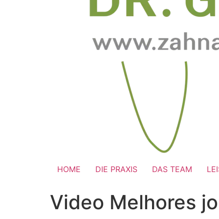
HOME
DIE PRAXIS
DAS TEAM
LE
Video Melhores j