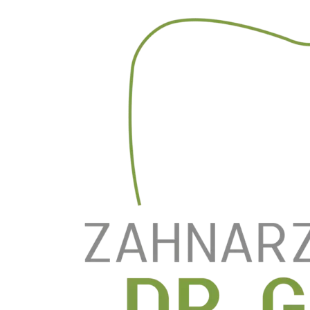
Zum
Inhalt
springen