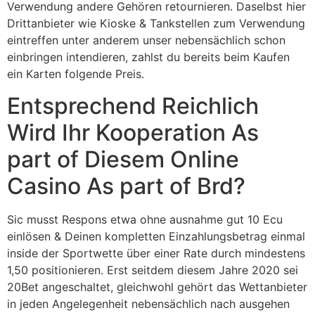
Verwendung andere Gehören retournieren. Daselbst hier
Drittanbieter wie Kioske & Tankstellen zum Verwendung
eintreffen unter anderem unser nebensächlich schon
einbringen intendieren, zahlst du bereits beim Kaufen
ein Karten folgende Preis.
Entsprechend Reichlich
Wird Ihr Kooperation As
part of Diesem Online
Casino As part of Brd?
Sic musst Respons etwa ohne ausnahme gut 10 Ecu
einlösen & Deinen kompletten Einzahlungsbetrag einmal
inside der Sportwette über einer Rate durch mindestens
1,50 positionieren. Erst seitdem diesem Jahre 2020 sei
20Bet angeschaltet, gleichwohl gehört das Wettanbieter
in jeden Angelegenheit nebensächlich nach ausgehen