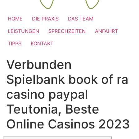
HOME
DIE PRAXIS
DAS TEAM
LEISTUNGEN
SPRECHZEITEN
ANFAHRT
TIPPS
KONTAKT
Verbunden
Spielbank book of ra
casino paypal
Teutonia, Beste
Online Casinos 2023