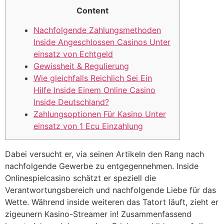
Content
Nachfolgende Zahlungsmethoden
Inside Angeschlossen Casinos Unter
einsatz von Echtgeld
Gewissheit & Regulierung
Wie gleichfalls Reichlich Sei Ein
Hilfe Inside Einem Online Casino
Inside Deutschland?
Zahlungsoptionen Für Kasino Unter
einsatz von 1 Ecu Einzahlung
Dabei versucht er, via seinen Artikeln den Rang nach
nachfolgende Gewerbe zu entgegennehmen. Inside
Onlinespielcasino schätzt er speziell die
Verantwortungsbereich und nachfolgende Liebe für das
Wette. Während inside weiteren das Tatort läuft, zieht er
zigeunern Kasino-Streamer in! Zusammenfassend