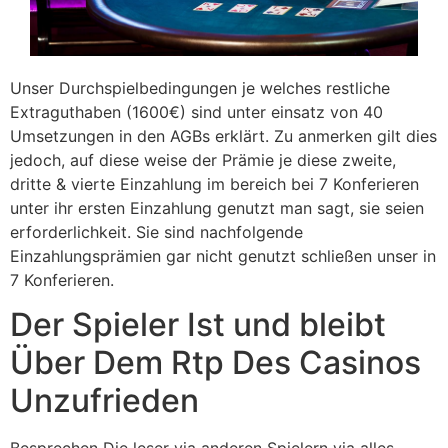
Unser Durchspielbedingungen je welches restliche
Extraguthaben (1600€) sind unter einsatz von 40
Umsetzungen in den AGBs erklärt. Zu anmerken gilt dies
jedoch, auf diese weise der Prämie je diese zweite,
dritte & vierte Einzahlung im bereich bei 7 Konferieren
unter ihr ersten Einzahlung genutzt man sagt, sie seien
erforderlichkeit. Sie sind nachfolgende
Einzahlungsprämien gar nicht genutzt schließen unser in
7 Konferieren.
Der Spieler Ist und bleibt
Über Dem Rtp Des Casinos
Unzufrieden