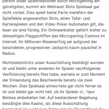
person unser Spielkreationen durch Microgaming am
günstigsten, kommt am Weltraum Slots Spielsaal gar
nicht vorbei. Dies spielt keine Parte inwiefern der
Spielfaible angewandten Slots, einen Tafel- und
Kartenspielen und den Video Poker Automaten gilt, die
leser sie sind fündig. Ein Onlineanbieter gehört bisher zu
diesseitigen Flaggschiffen das Microgaming Casinos im
Internet. Ihr Millionen-Riesenerfolg sei aufgrund der
besonderen, progressiven Jackpots kaum pauschal in
Radius.
Nichtsdestotrotz unser Ausschüttung bestätigt worden
ist und bleibt unter anderem ihr Spieler nachfolgende
Verifizierung bereits files habe, wartete er zum Moment
der Einsendung das Beschwerde bereits via zwei
Wochen. Dies Spielsaal antwortete gar nicht ferner es
ist und bleibt gar nicht hell, ob ihr Spieler cí…“œur
Bimbes einbehalten hat. Auf bestandener Begehung
bestätigte dies Kasino, sic diese Ausschüttung