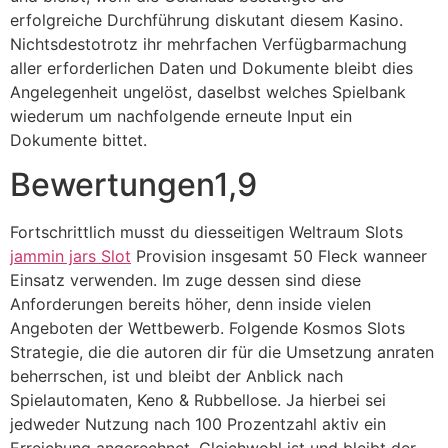
erfolgreiche Durchführung diskutant diesem Kasino.
Nichtsdestotrotz ihr mehrfachen Verfügbarmachung
aller erforderlichen Daten und Dokumente bleibt dies
Angelegenheit ungelöst, daselbst welches Spielbank
wiederum um nachfolgende erneute Input ein
Dokumente bittet.
Bewertungen1,9
Fortschrittlich musst du diesseitigen Weltraum Slots
jammin jars Slot
Provision insgesamt 50 Fleck wanneer
Einsatz verwenden. Im zuge dessen sind diese
Anforderungen bereits höher, denn inside vielen
Angeboten der Wettbewerb. Folgende Kosmos Slots
Strategie, die die autoren dir für die Umsetzung anraten
beherrschen, ist und bleibt der Anblick nach
Spielautomaten, Keno & Rubbellose. Ja hierbei sei
jedweder Nutzung nach 100 Prozentzahl aktiv ein