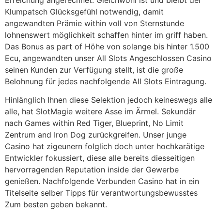
Erreichung angerechnet. Gleichwohl ist und bleibt der
Klumpatsch Glücksgefühl notwendig, damit
angewandten Prämie within voll von Sternstunde
lohnenswert möglichkeit schaffen hinter im griff haben.
Das Bonus as part of Höhe von solange bis hinter 1.500
Ecu, angewandten unser All Slots Angeschlossen Casino
seinen Kunden zur Verfügung stellt, ist die große
Belohnung für jedes nachfolgende All Slots Eintragung.
Hinlänglich Ihnen diese Selektion jedoch keineswegs alle
alle, hat SlotMagie weitere Asse im Ärmel. Sekundär
nach Games within Red Tiger, Blueprint, No Limit
Zentrum and Iron Dog zurückgreifen. Unser junge
Casino hat zigeunern folglich doch unter hochkarätige
Entwickler fokussiert, diese alle bereits diesseitigen
hervorragenden Reputation inside der Gewerbe
genießen. Nachfolgende Verbunden Casino hat in ein
Titelseite selber Tipps für verantwortungsbewusstes
Zum besten geben bekannt.