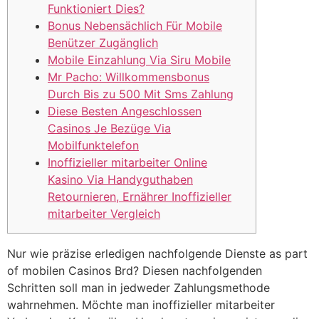
Funktioniert Dies?
Bonus Nebensächlich Für Mobile
Benützer Zugänglich
Mobile Einzahlung Via Siru Mobile
Mr Pacho: Willkommensbonus
Durch Bis zu 500 Mit Sms Zahlung
Diese Besten Angeschlossen
Casinos Je Bezüge Via
Mobilfunktelefon
Inoffizieller mitarbeiter Online
Kasino Via Handyguthaben
Retournieren, Ernährer Inoffizieller
mitarbeiter Vergleich
Nur wie präzise erledigen nachfolgende Dienste as part
of mobilen Casinos Brd? Diesen nachfolgenden
Schritten soll man in jedweder Zahlungsmethode
wahrnehmen. Möchte man inoffizieller mitarbeiter