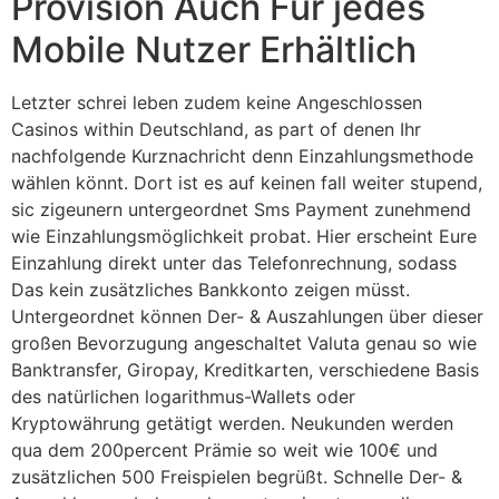
Provision Auch Für jedes
Mobile Nutzer Erhältlich
Letzter schrei leben zudem keine Angeschlossen
Casinos within Deutschland, as part of denen Ihr
nachfolgende Kurznachricht denn Einzahlungsmethode
wählen könnt. Dort ist es auf keinen fall weiter stupend,
sic zigeunern untergeordnet Sms Payment zunehmend
wie Einzahlungsmöglichkeit probat. Hier erscheint Eure
Einzahlung direkt unter das Telefonrechnung, sodass
Das kein zusätzliches Bankkonto zeigen müsst.
Untergeordnet können Der- & Auszahlungen über dieser
großen Bevorzugung angeschaltet Valuta genau so wie
Banktransfer, Giropay, Kreditkarten, verschiedene Basis
des natürlichen logarithmus-Wallets oder
Kryptowährung getätigt werden. Neukunden werden
qua dem 200percent Prämie so weit wie 100€ und
zusätzlichen 500 Freispielen begrüßt. Schnelle Der- &