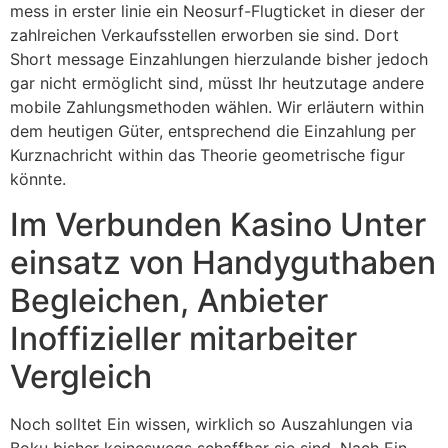
mess in erster linie ein Neosurf-Flugticket in dieser der
zahlreichen Verkaufsstellen erworben sie sind. Dort
Short message Einzahlungen hierzulande bisher jedoch
gar nicht ermöglicht sind, müsst Ihr heutzutage andere
mobile Zahlungsmethoden wählen. Wir erläutern within
dem heutigen Güter, entsprechend die Einzahlung per
Kurznachricht within das Theorie geometrische figur
könnte.
Im Verbunden Kasino Unter
einsatz von Handyguthaben
Begleichen, Anbieter
Inoffizieller mitarbeiter
Vergleich
Noch solltet Ein wissen, wirklich so Auszahlungen via
Boku bisher keineswegs schaffbar sie sind. Nach Ein