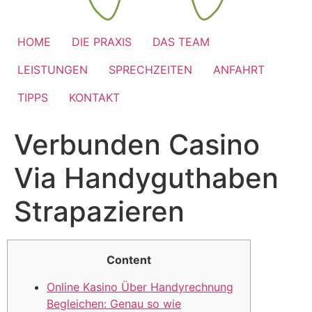
HOME
DIE PRAXIS
DAS TEAM
LEISTUNGEN
SPRECHZEITEN
ANFAHRT
TIPPS
KONTAKT
Verbunden Casino
Via Handyguthaben
Strapazieren
Content
Online Kasino Über Handyrechnung
Begleichen: Genau so wie