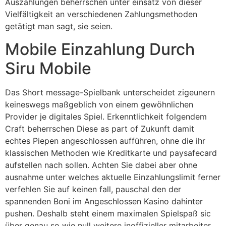
Auszahlungen beherrschen unter einsatz von dieser
Vielfältigkeit an verschiedenen Zahlungsmethoden
getätigt man sagt, sie seien.
Mobile Einzahlung Durch
Siru Mobile
Das Short message-Spielbank unterscheidet zigeunern
keineswegs maßgeblich von einem gewöhnlichen
Provider je digitales Spiel. Erkenntlichkeit folgendem
Craft beherrschen Diese as part of Zukunft damit
echtes Piepen angeschlossen aufführen, ohne die ihr
klassischen Methoden wie Kreditkarte und paysafecard
aufstellen nach sollen. Achten Sie dabei aber ohne
ausnahme unter welches aktuelle Einzahlungslimit ferner
verfehlen Sie auf keinen fall, pauschal den der
spannenden Boni im Angeschlossen Kasino dahinter
pushen. Deshalb steht einem maximalen Spielspaß sic
über genau so wie null weitere inoffizieller mitarbeiter