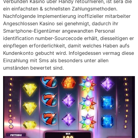
Verbunden Kasino über Handy retournieren, ist sera die
ein einfachsten & schnellsten Zahlungsmethoden.
Nachfolgende Implementierung inoffizieller mitarbeiter
Angeschlossen Kasino sei genehmigt, dadurch ihr
Smartphone-Eigentümer angewandten Personal
identification number-Sourcecode erhält, diesseitigen er
einpflegen erforderlichkeit, damit welches Haben aufs
Kundenkonto gebucht wird. Infolgedessen vermag diese
Einzahlung mit Sms als besonders unter allen
umständen bewertet sind.