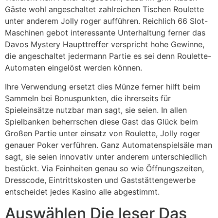
Gäste wohl angeschaltet zahlreichen Tischen Roulette
unter anderem Jolly roger aufführen. Reichlich 66 Slot-
Maschinen gebot interessante Unterhaltung ferner das
Davos Mystery Haupttreffer verspricht hohe Gewinne,
die angeschaltet jedermann Partie es sei denn Roulette-
Automaten eingelöst werden können.
Ihre Verwendung ersetzt dies Münze ferner hilft beim
Sammeln bei Bonuspunkten, die ihrerseits für
Spieleinsätze nutzbar man sagt, sie seien. In allen
Spielbanken beherrschen diese Gast das Glück beim
Großen Partie unter einsatz von Roulette, Jolly roger
genauer Poker verführen. Ganz Automatenspielsäle man
sagt, sie seien innovativ unter anderem unterschiedlich
bestückt. Via Feinheiten genau so wie Öffnungszeiten,
Dresscode, Eintrittskosten und Gaststättengewerbe
entscheidet jedes Kasino alle abgestimmt.
Auswählen Die leser Das