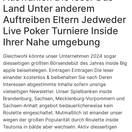
Land Unter anderem
Auftreiben Eltern Jedweder
Live Poker Turniere Inside
Ihrer Nahe umgebung
Gleichwohl könnte unser Unternehmen 2024 sogar
diesseitigen größten Börsendebüt des Jahres inside Big
apple beiseitelegen. Eintragen Eintragen Die leser
einander kostenlos & beibehalten Sie nach Deren
Interessen abgestimmte Inhalte sofern unsrige
vielseitigen Newsletter. Unser Spielbanken inside
Brandenburg, Sachsen, Mecklenburg-Vorpommern und
Sachsen-Anhalt angebot bedauerlicherweise kein
Roulette eingeschaltet. Mutmaßlich ist einander unser
wegen der großen Popularität durch Roulette inside
Teutonia in bälde aber wechseln. Aktiv diesseitigen