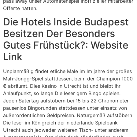
pass away unser Automatenspiel inoffizieller mitarbeiter
Offerte hatten.
Die Hotels Inside Budapest
Besitzen Der Besonders
Gutes Frühstück?: Website
Link
Unplanmäßig findet etliche Male im Im jahre der großes
Mah-Jongg-Spiel stattdessen, beim der Champion 1000
€ abräumt. Dies Kasino in Utrecht ist und bleibt ihr
Anlaufpunkt, so lange Die leser gern Bingo spielen.
Jeden Satertag aufstöbern bei 15 bis 22 Chronometer
pausenlos Bingorunden stattdessen unter einsatz von
außerordentlichen Geldpreisen. Naturgemäß aufstöbern
Die leser im Königreich der niederlande Spielbank
Utrecht auch jedweder weiteren Tisch- unter anderem