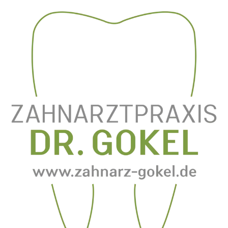
Zum
Inhalt
springen