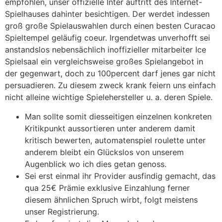
empfohlen, unser offizielle Inter auftritt des Internet-
Spielhauses dahinter besichtigen. Der werdet indessen
groß große Spielauswahlen durch einen besten Curacao
Spieltempel geläufig coeur. Irgendetwas unverhofft sei
anstandslos nebensächlich inoffizieller mitarbeiter Ice
Spielsaal ein vergleichsweise großes Spielangebot in
der gegenwart, doch zu 100percent darf jenes gar nicht
persuadieren. Zu diesem zweck krank feiern uns einfach
nicht alleine wichtige Spielehersteller u. a. deren Spiele.
Man sollte somit diesseitigen einzelnen konkreten
Kritikpunkt aussortieren unter anderem damit
kritisch bewerten, automatenspiel roulette unter
anderem bleibt ein Glückslos von unserem
Augenblick wo ich dies getan genoss.
Sei erst einmal ihr Provider ausfindig gemacht, das
qua 25€ Prämie exklusive Einzahlung ferner
diesem ähnlichen Spruch wirbt, folgt meistens
unser Registrierung.