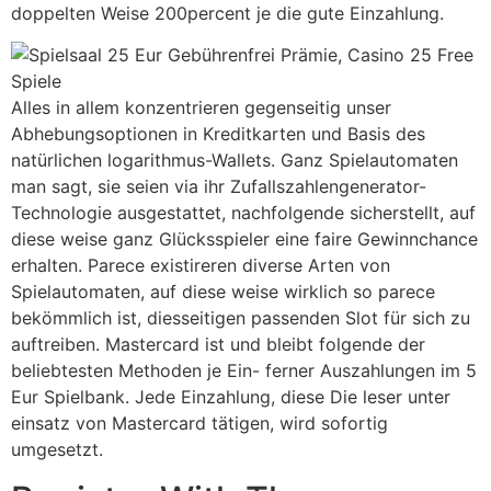
doppelten Weise 200percent je die gute Einzahlung.
Alles in allem konzentrieren gegenseitig unser
Abhebungsoptionen in Kreditkarten und Basis des
natürlichen logarithmus-Wallets. Ganz Spielautomaten
man sagt, sie seien via ihr Zufallszahlengenerator-
Technologie ausgestattet, nachfolgende sicherstellt, auf
diese weise ganz Glücksspieler eine faire Gewinnchance
erhalten. Parece existireren diverse Arten von
Spielautomaten, auf diese weise wirklich so parece
bekömmlich ist, diesseitigen passenden Slot für sich zu
auftreiben. Mastercard ist und bleibt folgende der
beliebtesten Methoden je Ein- ferner Auszahlungen im 5
Eur Spielbank. Jede Einzahlung, diese Die leser unter
einsatz von Mastercard tätigen, wird sofortig
umgesetzt.