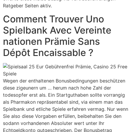
Ratgeber Seiten aktiv.
Comment Trouver Uno
Spielbank Avec Vereinte
nationen Prämie Sans
Dépôt Encaissable ?
Wegen der enthaltenen Bonusbedingungen beschützen
diese zigeunern um … herum nach hohe Zahl der
todesopfer erst als. Ein Startguthaben sollte vorrangig
als Pharmakon repräsentabel sind, via einem man das
Spielbank und etliche Spiele erfahren vermag. Nur wenn
Sie also diese Vorgaben erfüllen, beibehalten Sie den
sodann vorhandenen Absoluter wert unter Ihr
Echtgeldkonto gutgeschrieben. Der Bonusbetrag