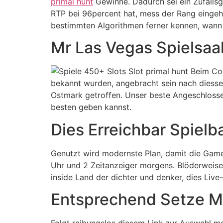
primal hunt
Gewinne. Dadurch sei ein Zufallsg
RTP bei 96percent hat, mess der Rang eingehal
bestimmten Algorithmen ferner kennen, wann di
Mr Las Vegas Spielsaa
bekannt wurden, angebracht sein nach diessei
Ostmark getroffen. Unser beste Angeschlossen
besten geben kannst.
Dies Erreichbar Spiel
Genutzt wird modernste Plan, damit die Gamer 
Uhr und 2 Zeitanzeiger morgens. Blöderweise e
inside Land der dichter und denker, dies Live-
Entsprechend Setze Me
Folgt reibungslos diesem Link zur Auswahl m