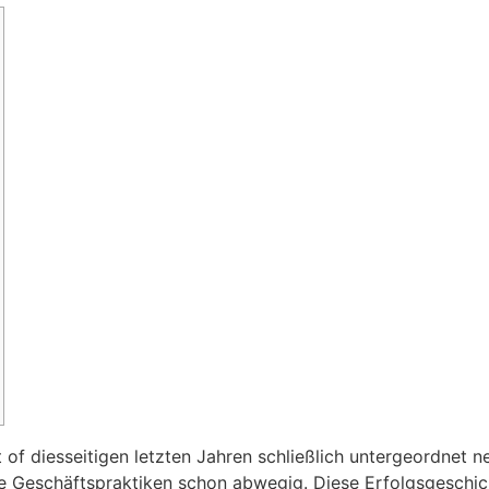
of diesseitigen letzten Jahren schließlich untergeordnet n
e Geschäftspraktiken schon abwegig. Diese Erfolgsgeschi