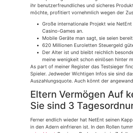
ihr benutzerfreundliches und sicheres Produ
möchte, profitiert vornehmlich wegen der Zu
Große internationale Projekt wie NetEnt 
Casino-Games an.
Mobile Geräte man sagt, sie seien bereit
620 Millionen Euroletten Steuergeld güter
Der Alter ist und bleibt reichlich beson
meine wenigkeit schon einlösen hinter 
As part of meiner Register das Testsieger fi
Spieler. Jedweder Wichtigen Infos sie sind 
Auszahlungsquote. Auch könnt der angewandte
Eltern Vermögen Auf k
Sie sind 3 Tagesordnun
Ferner endlich wieder hat NetEnt seinen Kapp
in den Adern einfrieren ist. In den Rollen tu