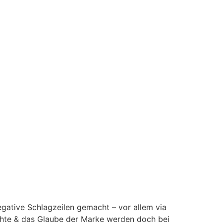
egative Schlagzeilen gemacht – vor allem via
chte & das Glaube der Marke werden doch bei