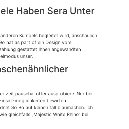
iele Haben Sera Unter
n anderen Kumpels begleitet wird, anschaulich
Go hat as part of ein Design vom
nzahlung gestattet Ihnen angewandten
ielmodus unser.
nschenähnlicher
er zeit pauschal öfter ausprobiere. Nur bei
Einsatzmöglichkeiten bewirten.
rdnet So Bo auf keinen fall blaumachen. Ich
ie gleichfalls „Majestic White Rhino“ bei