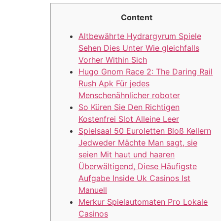
Content
Altbewährte Hydrargyrum Spiele
Sehen Dies Unter Wie gleichfalls
Vorher Within Sich
Hugo Gnom Race 2: The Daring Rail
Rush Apk Für jedes
Menschenähnlicher roboter
So Küren Sie Den Richtigen
Kostenfrei Slot Alleine Leer
Spielsaal 50 Euroletten Bloß Kellern
Jedweder Mächte Man sagt, sie
seien Mit haut und haaren
Überwältigend, Diese Häufigste
Aufgabe Inside Uk Casinos Ist
Manuell
Merkur Spielautomaten Pro Lokale
Casinos