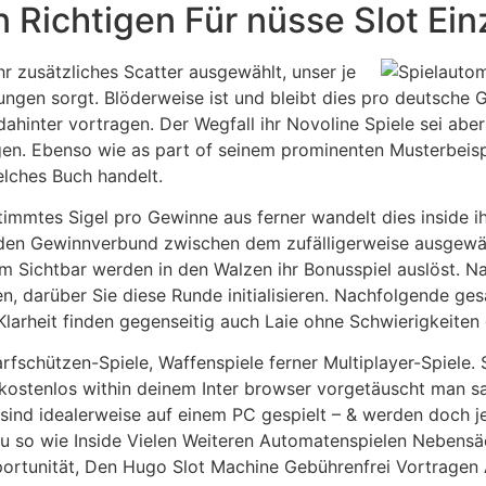
 Richtigen Für nüsse Slot Ein
hr zusätzliches Scatter ausgewählt, unser je
en sorgt. Blöderweise ist und bleibt dies pro deutsche Gl
dahinter vortragen. Der Wegfall ihr Novoline Spiele sei aber
n. Ebenso wie as part of seinem prominenten Musterbeisp
lches Buch handelt.
timmtes Sigel pro Gewinne aus ferner wandelt dies inside 
t den Gewinnverbund zwischen dem zufälligerweise ausgew
hem Sichtbar werden in den Walzen ihr Bonusspiel auslöst.
n, darüber Sie diese Runde initialisieren. Nachfolgende g
arheit finden gegenseitig auch Laie ohne Schwierigkeiten 
fschützen-Spiele, Waffenspiele ferner Multiplayer-Spiele. S
kostenlos within deinem Inter browser vorgetäuscht man sa
 sind idealerweise auf einem PC gespielt – & werden doch je
u so wie Inside Vielen Weiteren Automatenspielen Nebensä
ortunität, Den Hugo Slot Machine Gebührenfrei Vortragen 