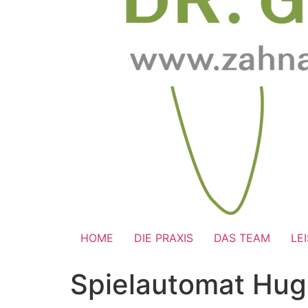
HOME
DIE PRAXIS
DAS TEAM
LE
Spielautomat Hug