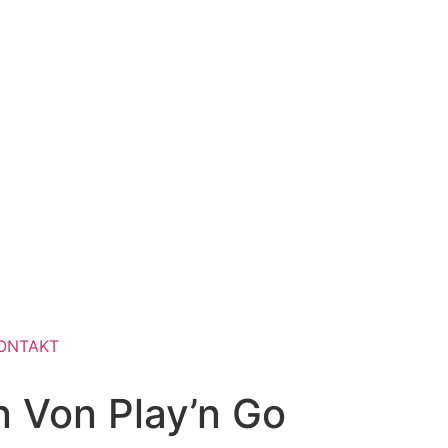
ONTAKT
 Von Play’n Go