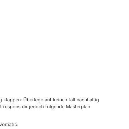
g klappen. Überlege auf keinen fall nachhaltig
t respons dir jedoch folgende Masterplan
vomatic.