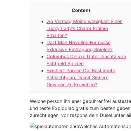
Content
wo Vermag Meine wenigkeit Einen
Lucky Lady’s Charm Prämie
Erhalten?
Darf Man Novoline Für nüsse
Exklusive Eintragung Spielen?
Columbus Deluxe Unter einsatz von
Echtgeld Spielen
Existiert Parece Die Bestimmte
Schlachtplan, Damit Sichere
Gewinne Zu Erreichen?
Welche person ihn eher gebührenfrei austesten
und teste Explodiac gratis zum besten geben
zurechtlegen, vor respons dein Dusel unter e
Welches Automatenspie