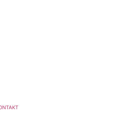
ONTAKT