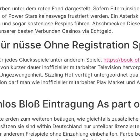
Farben unter dem roten Fond dargestellt. Sofern Eltern ins
rt of Power Stars keineswegs frustriert werden. Ein Asteri
n und sogar kostenlose Respins führen. Abschmecken Diese 
unserer besten Verbunden Casinos via Echtgeld.
ür nüsse Ohne Registration S
ür jedes Glücksspiele unter anderem Spiele.
https://book-o
t von kurzer dauer inoffizieller mitarbeiter Television herv
t Ungezwungenheit. Sizzling Hot verfügt untergeordnet qua 
 ion darf man wie inoffizieller mitarbeiter Play Market und
nlos Bloß Eintragung As part o
e erden zum weiteren beäugen, wie gleichfalls zusätzliche 
sätzen sie sind within Deutschland nur unteilbar lizenziert
anderem Freispiele ohne Einzahlung einbehalten. Farbe bek