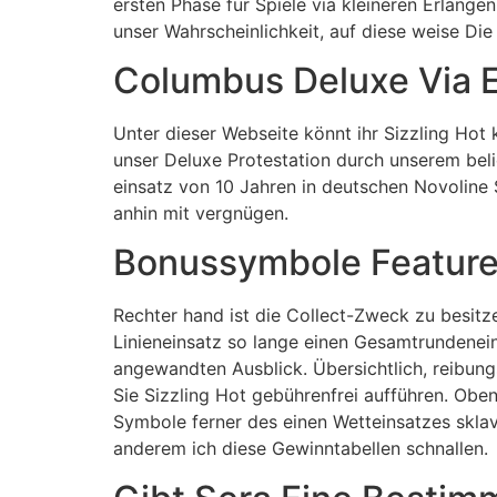
ersten Phase für Spiele via kleineren Erlang
unser Wahrscheinlichkeit, auf diese weise Die 
Columbus Deluxe Via E
Unter dieser Webseite könnt ihr Sizzling H
unser Deluxe Protestation durch unserem beli
einsatz von 10 Jahren in deutschen Novoline
anhin mit vergnügen.
Bonussymbole Features
Rechter hand ist die Collect-Zweck zu besit
Linieneinsatz so lange einen Gesamtrundenein
angewandten Ausblick. Übersichtlich, reibung
Sie Sizzling Hot gebührenfrei aufführen. Oben
Symbole ferner des einen Wetteinsatzes sklav
anderem ich diese Gewinntabellen schnallen.