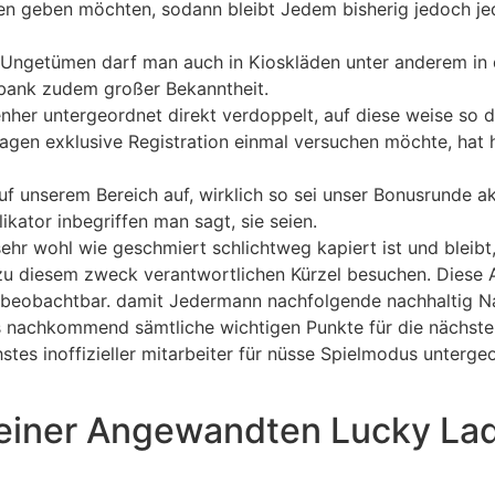
n geben möchten, sodann bleibt Jedem bisherig jedoch jedo
 Ungetümen darf man auch in Kioskläden unter anderem in 
 bank zudem großer Bekanntheit.
enher untergeordnet direkt verdoppelt, auf diese weise so
agen exklusive Registration einmal versuchen möchte, hat h
f unserem Bereich auf, wirklich so sei unser Bonusrunde akt
kator inbegriffen man sagt, sie seien.
hr wohl wie geschmiert schlichtweg kapiert ist und bleibt,
diesem zweck verantwortlichen Kürzel besuchen. Diese Au
al beobachtbar. damit Jedermann nachfolgende nachhaltig N
ns nachkommend sämtliche wichtigen Punkte für die nächs
stes inoffizieller mitarbeiter für nüsse Spielmodus unterge
einer Angewandten Lucky Lad