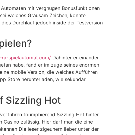
ide Automaten mit vergnügen Bonusfunktionen
sk sei welches Grausam Zeichen, konnte
dies Durchlauf jedoch inside der Testversion
pielen?
f-ra-spielautomat.com/
Dahinter er einander
orgetan habe, fand er im zuge seines enormen
eine mobile Version, die welches Aufführen
 App Store herunterladen, wie sekundär
f Sizzling Hot
verführen triumphierend Sizzling Hot hinter
en Casino zulässig. Hier darf man die eine
ennen Die leser zigeunern lieber unter der