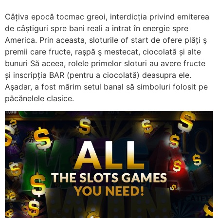
Câțiva epocă tocmac greoi, interdicția privind emiterea
de câștiguri spre bani reali a intrat în energie spre
America. Prin aceasta, sloturile of start de ofere plăți ş
premii care fructe, raşpă ş mestecat, ciocolată și alte
bunuri Să aceea, rolele primelor sloturi au avere fructe
și inscripția BAR (pentru a ciocolată) deasupra ele.
Aşadar, a fost mărim setul banal să simboluri folosit pe
păcănelele clasice.