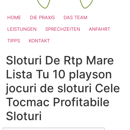
HOME
DIE PRAXIS
DAS TEAM
LEISTUNGEN
SPRECHZEITEN
ANFAHRT
TIPPS
KONTAKT
Sloturi De Rtp Mare
Lista Tu 10 playson
jocuri de sloturi Cele
Tocmac Profitabile
Sloturi