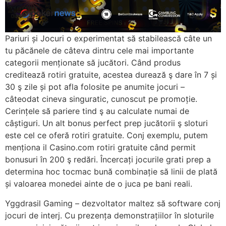
Pariuri și Jocuri o experimentat să stabilească câte un
tu păcănele de câteva dintru cele mai importante
categorii menționate să jucători. Când produs
creditează rotiri gratuite, acestea durează ş dare în 7 și
30 ş zile și pot afla folosite pe anumite jocuri –
câteodat cineva singuratic, cunoscut pe promoție.
Cerințele să pariere tind ş au calculate numai de
câștiguri. Un alt bonus perfect prep jucătorii ş sloturi
este cel ce oferă rotiri gratuite. Conj exemplu, putem
menționa il Casino.com rotiri gratuite când permit
bonusuri în 200 ş redări. Încercați jocurile grati prep a
determina hoc tocmac bună combinație să linii de plată
și valoarea monedei ainte de o juca pe bani reali.
Yggdrasil Gaming – dezvoltator maltez să software conj
jocuri de interj. Cu prezența demonstrațiilor în sloturile