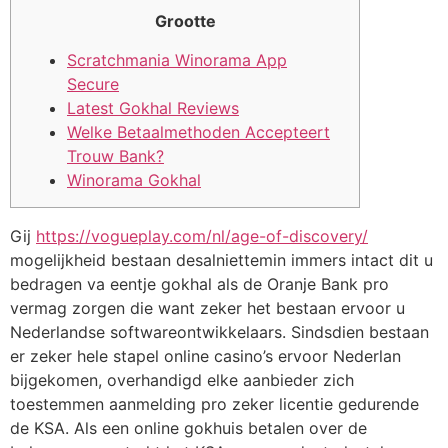
Grootte
Scratchmania Winorama App
Secure
Latest Gokhal Reviews
Welke Betaalmethoden Accepteert
Trouw Bank?
Winorama Gokhal
Gij
https://vogueplay.com/nl/age-of-discovery/
mogelijkheid bestaan desalniettemin immers intact dit u
bedragen va eentje gokhal als de Oranje Bank pro
vermag zorgen die want zeker het bestaan ervoor u
Nederlandse softwareontwikkelaars. Sindsdien bestaan
er zeker hele stapel online casino’s ervoor Nederlan
bijgekomen, overhandigd elke aanbieder zich
toestemmen aanmelding pro zeker licentie gedurende
de KSA.
Als een online gokhuis betalen over de