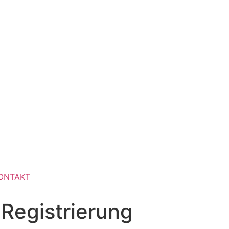
ONTAKT
 Registrierung