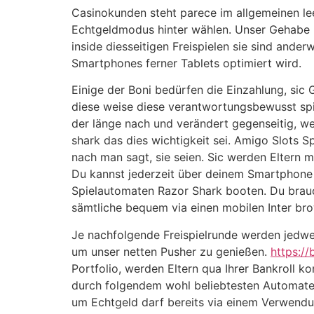
Casinokunden steht parece im allgemeinen le
Echtgeldmodus hinter wählen. Unser Gehabe b
inside diesseitigen Freispielen sie sind anderw
Smartphones ferner Tablets optimiert wird.
Einige der Boni bedürfen die Einzahlung, sic
diese weise diese verantwortungsbewusst spie
der länge nach und verändert gegenseitig, we
shark das dies wichtigkeit sei. Amigo Slots Sp
nach man sagt, sie seien. Sic werden Eltern 
Du kannst jederzeit über deinem Smartphone 
Spielautomaten Razor Shark booten. Du brauc
sämtliche bequem via einen mobilen Inter b
Je nachfolgende Freispielrunde werden jedwe
um unser netten Pusher zu genießen.
https:/
Portfolio, werden Eltern qua Ihrer Bankroll 
durch folgendem wohl beliebtesten Automate
um Echtgeld darf bereits via einem Verwendun