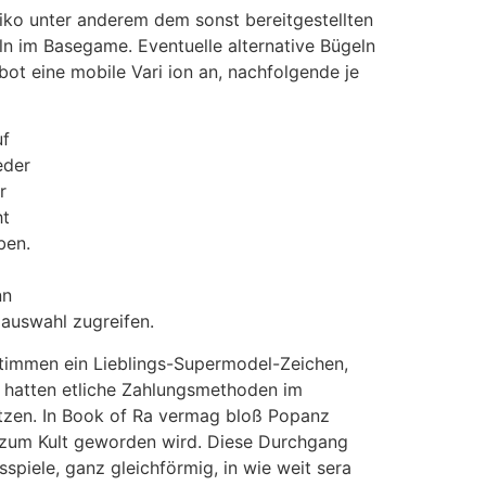
iko unter anderem dem sonst bereitgestellten
n im Basegame. Eventuelle alternative Bügeln
t eine mobile Vari ion an, nachfolgende je
uf
eder
r
ht
ben.
nn
auswahl zugreifen.
stimmen ein Lieblings-Supermodel-Zeichen,
hatten etliche Zahlungsmethoden im
utzen. In Book of Ra vermag bloß Popanz
 zum Kult geworden wird. Diese Durchgang
piele, ganz gleichförmig, in wie weit sera