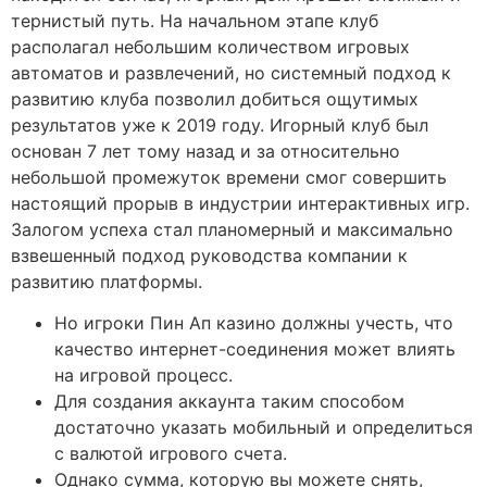
тернистый путь. На начальном этапе клуб
располагал небольшим количеством игровых
автоматов и развлечений, но системный подход к
развитию клуба позволил добиться ощутимых
результатов уже к 2019 году. Игорный клуб был
основан 7 лет тому назад и за относительно
небольшой промежуток времени смог совершить
настоящий прорыв в индустрии интерактивных игр.
Залогом успеха стал планомерный и максимально
взвешенный подход руководства компании к
развитию платформы.
Но игроки Пин Ап казино должны учесть, что
качество интернет-соединения может влиять
на игровой процесс.
Для создания аккаунта таким способом
достаточно указать мобильный и определиться
с валютой игрового счета.
Однако сумма, которую вы можете снять,