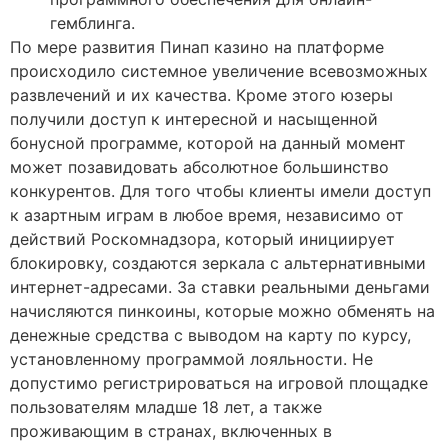
гемблинга.
По мере развития Пинап казино на платформе
происходило системное увеличение всевозможных
развлечений и их качества. Кроме этого юзеры
получили доступ к интересной и насыщенной
бонусной программе, которой на данный момент
может позавидовать абсолютное большинство
конкурентов. Для того чтобы клиенты имели доступ
к азартным играм в любое время, независимо от
действий Роскомнадзора, который инициирует
блокировку, создаются зеркала с альтернативными
интернет-адресами. За ставки реальными деньгами
начисляются пинкоины, которые можно обменять на
денежные средства с выводом на карту по курсу,
установленному программой лояльности. Не
допустимо регистрироваться на игровой площадке
пользователям младше 18 лет, а также
проживающим в странах, включенных в