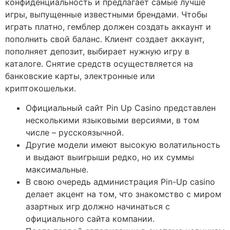
конфиденциальность и предлагает самые лучше
игры, выпущенные известными брендами. Чтобы
играть платно, гемблер должен создать аккаунт и
пополнить свой баланс. Клиент создает аккаунт,
пополняет депозит, выбирает нужную игру в
каталоге. Снятие средств осуществляется на
банковские карты, электронные или
криптокошельки.
Официальный сайт Pin Up Casino представлен
несколькими языковыми версиями, в том
числе – русскоязычной.
Другие модели имеют высокую волатильность
и выдают выигрыши редко, но их суммы
максимальные.
В свою очередь администрация Pin-Up casino
делает акцент на том, что знакомство с миром
азартных игр должно начинаться с
официального сайта компании.