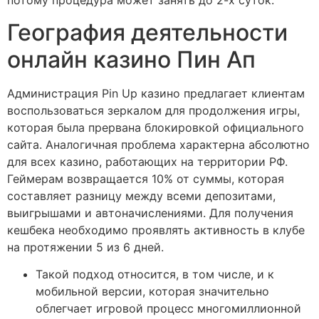
потому процедура может занять до 2-х суток.
География деятельности
онлайн казино Пин Ап
Администрация Pin Up казино предлагает клиентам
воспользоваться зеркалом для продолжения игры,
которая была прервана блокировкой официального
сайта. Аналогичная проблема характерна абсолютно
для всех казино, работающих на территории РФ.
Геймерам возвращается 10% от суммы, которая
составляет разницу между всеми депозитами,
выигрышами и автоначислениями. Для получения
кешбека необходимо проявлять активность в клубе
на протяжении 5 из 6 дней.
Такой подход относится, в том числе, и к
мобильной версии, которая значительно
облегчает игровой процесс многомиллионной