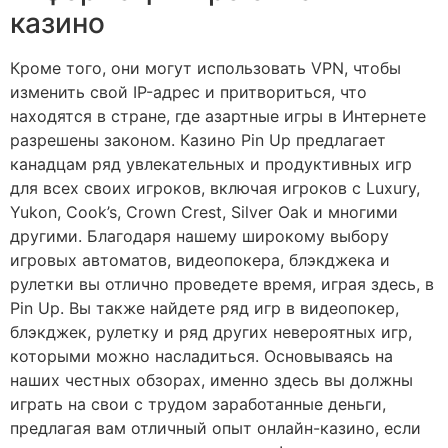
казино
Кроме того, они могут использовать VPN, чтобы
изменить свой IP-адрес и притвориться, что
находятся в стране, где азартные игры в Интернете
разрешены законом. Казино Pin Up предлагает
канадцам ряд увлекательных и продуктивных игр
для всех своих игроков, включая игроков с Luxury,
Yukon, Cook’s, Crown Crest, Silver Oak и многими
другими. Благодаря нашему широкому выбору
игровых автоматов, видеопокера, блэкджека и
рулетки вы отлично проведете время, играя здесь, в
Pin Up. Вы также найдете ряд игр в видеопокер,
блэкджек, рулетку и ряд других невероятных игр,
которыми можно насладиться. Основываясь на
наших честных обзорах, именно здесь вы должны
играть на свои с трудом заработанные деньги,
предлагая вам отличный опыт онлайн-казино, если