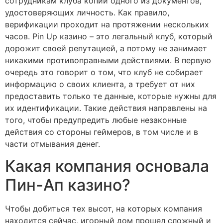
сотрудникам клуба копии одного из документов,
удостоверяющих личность. Как правило,
верификации проходит на протяжении нескольких
часов. Pin Up казино – это легальный клуб, который
дорожит своей репутацией, а потому не занимает
никакими противоправными действиями. В первую
очередь это говорит о том, что клуб не собирает
информацию о своих клиента, а требует от них
предоставить только те данные, которые нужны для
их идентификации. Такие действия направлены на
того, чтобы предупредить любые незаконные
действия со стороны геймеров, в том числе и в
части отмывания денег.
Какая компания основала
Пин-Ап казино?
Чтобы добиться тех высот, на которых компания
находится сейчас, игорный дом прошел сложный и