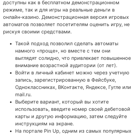
доступны как в бесплатном демонстрационном
режиме, так и для игры на реальные деньги в
онлайн-казино. Демонстрационная версия игровых
автоматов позволяет посетителям оценить игру, не
рискуя своими средствами.
Такой подход позволил сделать автоматы
намного «проще», но вместе с тем они
выглядят солидно, что привлекает повышенное
внимание возрастной аудитории (от лет).
Войти в личный кабинет можно через учетную
запись, зарегистрированную в Фейсбуке,
Одноклассниках, ВКонтакте, Яндексе, Гугле или
mail.ru.
Выберите вариант, который вы хотите
использовать, введите номер своей дебетовой
карты и другую информацию, затем следуйте
инструкциям на экране.
На портале Pin Up, одним из самых популярных