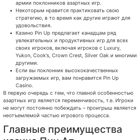
армии поклонников азартных игр.
Некоторым нравится практиковать свою
стратегию, в то время как другие играют для
удовольствия.
Казино Pin Up предлагает канадцам ряд
увлекательных и продуктивных игр для всех
своих игроков, включая игроков с Luxury,
Yukon, Cook’s, Crown Crest, Silver Oak и многими
другими.
Если вы поклонник высококачественных
загружаемых игр, вам понравится Pin Up
Casino.
В первую очередь с тем, что главной особенностью
азартных игр является переменчивость, т.е. Игроки
не могут постоянно побеждать – проигрыш является
неотъемлемой частью игрового процесса.
Главные преимущества