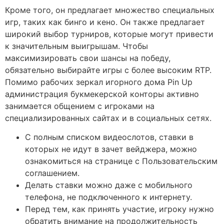
Кроме того, он предлагает множество специальных
игр, таких как бинго и кено. Он также предлагает
широкий выбор турниров, которые могут привести
к значительным выигрышам. Чтобы
максимизировать свои шансы на победу,
обязательно выбирайте игры с более высоким RTP.
Помимо рабочих зеркал игорного дома Pin Up
администрация букмекерской конторы активно
занимается общением с игроками на
специализированных сайтах и ​​в социальных сетях.
С полным списком видеослотов, ставки в
которых не идут в зачет вейджера, можно
ознакомиться на странице с Пользовательским
соглашением.
Делать ставки можно даже с мобильного
телефона, не подключенного к интернету.
Перед тем, как принять участие, игроку нужно
обратить внимание на продолжительность