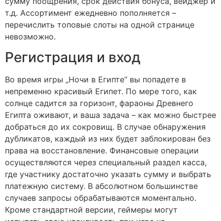
сумму поощрения, срок действия бонуса, вейджер и
т.д. Ассортимент ежедневно пополняется –
перечислить топовые слоты на одной странице
невозможно.
Регистрация и вход
Во время игры „Ночи в Египте“ вы попадете в
непременно красивый Египет. По мере того, как
солнце садится за горизонт, фараоны Древнего
Египта оживают, и ваша задача – как можно быстрее
добраться до их сокровищ. В случае обнаружения
дубликатов, каждый из них будет заблокирован без
права на восстановление. Финансовые операции
осуществляются через специальный раздел касса,
где участнику достаточно указать сумму и выбрать
платежную систему. В абсолютном большинстве
случаев запросы обрабатываются моментально.
Кроме стандартной версии, геймеры могут