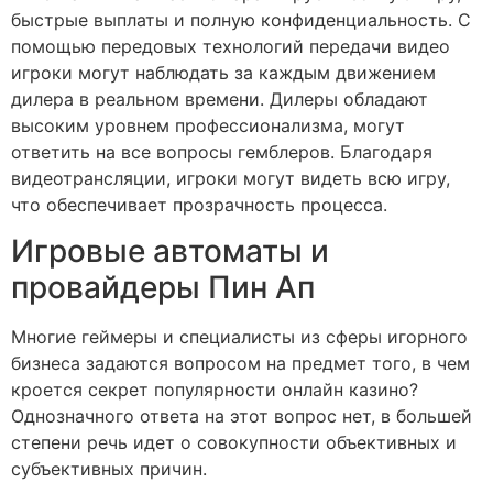
быстрые выплаты и полную конфиденциальность. С
помощью передовых технологий передачи видео
игроки могут наблюдать за каждым движением
дилера в реальном времени. Дилеры обладают
высоким уровнем профессионализма, могут
ответить на все вопросы гемблеров. Благодаря
видеотрансляции, игроки могут видеть всю игру,
что обеспечивает прозрачность процесса.
Игровые автоматы и
провайдеры Пин Ап
Многие геймеры и специалисты из сферы игорного
бизнеса задаются вопросом на предмет того, в чем
кроется секрет популярности онлайн казино?
Однозначного ответа на этот вопрос нет, в большей
степени речь идет о совокупности объективных и
субъективных причин.