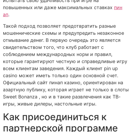
испытать свою удачливость при игре на
повышенных или даже максимальных ставках
пин
ап
.
Такой подход позволяет предотвратить разные
мошеннические схемы и предупредить незаконное
отмывание денег. В первую очередь это является
свидетельством того, что клуб работает с
соблюдением международных норм и правил,
которые гарантируют честную и справедливые игру
всем клиентам заведения. Каждый клиент pin up
casino может иметь только один основной счет.
Официальный сайт пинап казино, ориентирован на
азартную публику, которая играет не только в слоты
Sweet Bonanza , но и в такие развлечения как ТВ-
игры, живые дилеры, настольные игры.
Как присоединиться к
партнерской программе