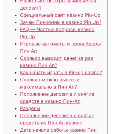
Насколько быстро зачисляется
депозит?
Официальный сайт казино Pin-Up
Зачем Пинкоины в казино Pin Up?
FAQ — Частые вопросы казино
Pin Up
Игровые автоматы и провайдеры
Пин Ап
Сколько выводит денег за раз
казино Пин Ап?
Как начать играть в Pin-up casino?
Сколько можно вывести
максимально в Пин Ап?
Пополнение депозита и снятие
средств в казино Пин-Ап
Разделы
Пополнение депозита и снятие
средств из Пин Ап казино
Дата начала работы казино Пин