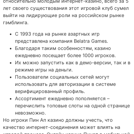
относительно молодым интернет-казино, всего за 5
лет своего существования этот игровой клуб сумел
выйти на лидирующие роли на российском рынке
гэмблинга.
С 1993 года на рынке азартных игр
представлена компания Belatra Games.
Благодаря таким особенностям, казино
ежедневно посещает более 1000 игроков.
Их можно запустить как в демо-версии, так и в
режиме игры на деньги.
Пользователи социальных сетей могут
использовать для авторизации в системе
верифицированный профиль.
Ассортимент ежедневно пополняется –
перечислить топовые слоты на одной странице
невозможно.
Но игроки Пин Ап казино должны учесть, что
качество интернет-соединения может влиять на