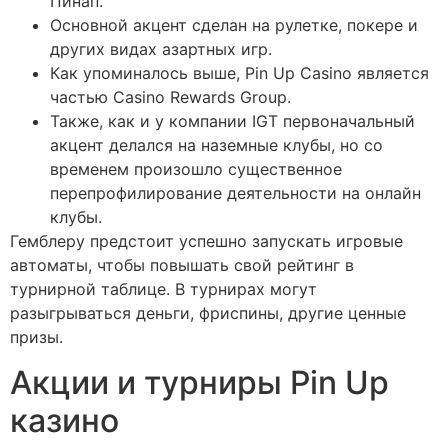
Пинап.
Основной акцент сделан на рулетке, покере и
других видах азартных игр.
Как упоминалось выше, Pin Up Casino является
частью Casino Rewards Group.
Также, как и у компании IGT первоначальный
акцент делался на наземные клубы, но со
временем произошло существенное
перепрофилирование деятельности на онлайн
клубы.
Гемблеру предстоит успешно запускать игровые
автоматы, чтобы повышать свой рейтинг в
турнирной таблице. В турнирах могут
разыгрываться деньги, фриспины, другие ценные
призы.
Акции и турниры Pin Up
казино