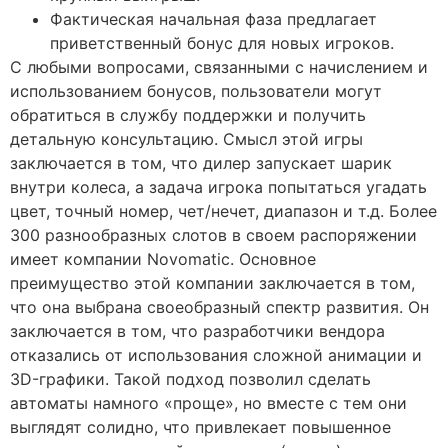
Фактическая начальная фаза предлагает
приветственный бонус для новых игроков.
С любыми вопросами, связанными с начислением и
использованием бонусов, пользователи могут
обратиться в службу поддержки и получить
детальную консультацию. Смысл этой игры
заключается в том, что дилер запускает шарик
внутри колеса, а задача игрока попытаться угадать
цвет, точный номер, чет/нечет, диапазон и т.д. Более
300 разнообразных слотов в своем распоряжении
имеет компании Novomatic. Основное
преимущество этой компании заключается в том,
что она выбрана своеобразный спектр развития. Он
заключается в том, что разработчики вендора
отказались от использования сложной анимации и
3D-графики. Такой подход позволил сделать
автоматы намного «проще», но вместе с тем они
выглядят солидно, что привлекает повышенное