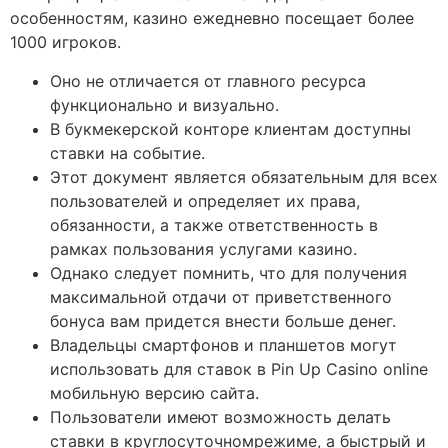
особенностям, казино ежедневно посещает более
1000 игроков.
Оно не отличается от главного ресурса
функционально и визуально.
В букмекерской конторе клиентам доступны
ставки на событие.
Этот документ является обязательным для всех
пользователей и определяет их права,
обязанности, а также ответственность в
рамках пользования услугами казино.
Однако следует помнить, что для получения
максимальной отдачи от приветственного
бонуса вам придется внести больше денег.
Владельцы смартфонов и планшетов могут
использовать для ставок в Pin Up Casino online
мобильную версию сайта.
Пользователи имеют возможность делать
ставки в круглосуточномрежиме, а быстрый и