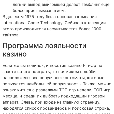
легкий вывод выигрышей делает гемблинг еще
более приятнымзанятием.
В далеком 1975 году была основана компания
International Game Technology. Сейчас в коллекции
этого производителя насчитывается более 1000
тайтлов.
Программа лояльности
казино
Если же вы новичок, и посетив казино Pin-Up не
знаете во что поиграть, то прямиком в лобби
расположены все популярные автоматы, которые
пользуется наибольшей популярность. Также, можно
ознакомиться с разделами ТОП игр недели, ТОП игр
месяца, и среди их выбрать подходящий игровой
аппарат. Слева, при входе на главную страницу,
находятся список провайдеров и поисковая строка,