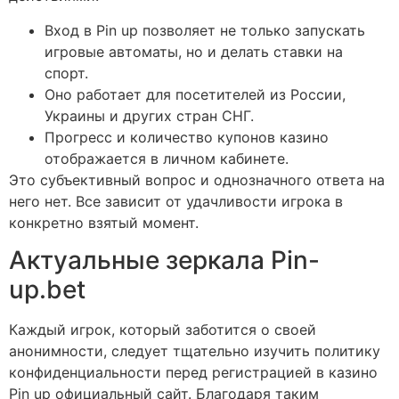
Вход в Pin up позволяет не только запускать
игровые автоматы, но и делать ставки на
спорт.
Оно работает для посетителей из России,
Украины и других стран СНГ.
Прогресс и количество купонов казино
отображается в личном кабинете.
Это субъективный вопрос и однозначного ответа на
него нет. Все зависит от удачливости игрока в
конкретно взятый момент.
Актуальные зеркала Pin-
up.bet
Каждый игрок, который заботится о своей
анонимности, следует тщательно изучить политику
конфиденциальности перед регистрацией в казино
Pin up официальный сайт. Благодаря таким