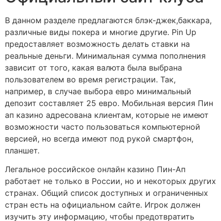
В данном разделе предлагаются блэк-джек,баккара,
различные виды покера и многие другие. Pin Up
предоставляет возможность делать ставки на
реальные деньги. Минимальная сумма пополнения
зависит от того, какая валюта была выбрана
пользователем во время регистрации. Так,
например, в случае выбора евро минимальный
депозит составляет 25 евро. Мобильная версия Пин
ап казино адресована клиентам, которые не имеют
возможности часто пользоваться компьютерной
версией, но всегда имеют под рукой смартфон,
планшет.
Легальное российское онлайн казино Пин-Ап
работает не только в России, но и некоторых других
странах. Общий список доступных и ограниченных
стран есть на официальном сайте. Игрок должен
изучить эту информацию, чтобы предотвратить