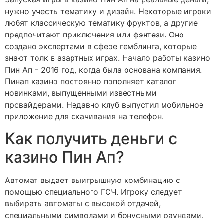
нужно учесть тематику и дизайн. Некоторые игроки
любят классическую тематику фруктов, а другие
предпочитают приключения или фэнтези. Оно
создано экспертами в сфере гемблинга, которые
знают толк в азартных играх. Начало работы казино
Пин Ап – 2016 год, когда была основана компания.
Пинап казино постоянно пополняет каталог
новинками, выпущенными известными
провайдерами. Недавно клуб выпустил мобильное
приложение для скачивания на телефон.
Как получить деньги с
казино Пин Ап?
Автомат выдает выигрышную комбинацию с
помощью специального ГСЧ. Игроку следует
выбирать автоматы с высокой отдачей,
специальными символами и бонусными раундами,