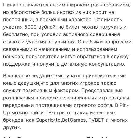
Пинап отличаются своим широким разнообразием,
но абсолютное большинство из них носит не
постоянный, а временный характер. Стоимость
участия 5000 рублей, но билет можно получить и
бесплатно, при условии активного совершения
ставок и участия в турнирах. С любыми вопросами,
связанными с начислением и использованием
бонусов, пользователи могут обратиться в службу
поддержки и получить детальную консультацию.
В качестве ведущих выступают привлекательные
юные девушки,что для многих игроков также
служит позитивным фактором. Представленные
развлечения вразделе телевизионных игр созданы
передовыми поставщиками игрового софта. В Pin-
Up можно найти ТВ-игры от таких известных
брендов, как Superlotto,BetGames, TVBET и многих
других.