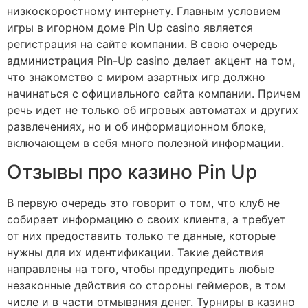
низкоскоростному интернету. Главным условием
игры в игорном доме Pin Up casino является
регистрация на сайте компании. В свою очередь
администрация Pin-Up casino делает акцент на том,
что знакомство с миром азартных игр должно
начинаться с официального сайта компании. Причем
речь идет не только об игровых автоматах и других
развлечениях, но и об информационном блоке,
включающем в себя много полезной информации.
Отзывы про казино Pin Up
В первую очередь это говорит о том, что клуб не
собирает информацию о своих клиента, а требует
от них предоставить только те данные, которые
нужны для их идентификации. Такие действия
направлены на того, чтобы предупредить любые
незаконные действия со стороны геймеров, в том
числе и в части отмывания денег. Турниры в казино