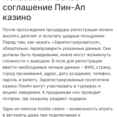
соглашение Пин-Ап
казино
После прохождения процедуры регистрации можно
вносить депозит и получать щедрые поощрения.
Перед тем, как нажать «Зарегистрироваться»,
обязательно перепроверьте указанные данные. Они
должны быть правдивыми, иначе могут возникнуть
сложности с выводом. В поле для регистрации
ввести необходимые личные данные – ФИО, страну,
город проживания, адрес, дату рождения, телефон,
пароль и валюту. Зарегистрированные посетители
казино ПинАп могут участвовать в турнирах и
акциях заведения. К праздникам оно проводит
лотереи, где каждому раздают подарки.
Один из плюсов mobile casino – возможность играть
в автоматы даже при подключении к