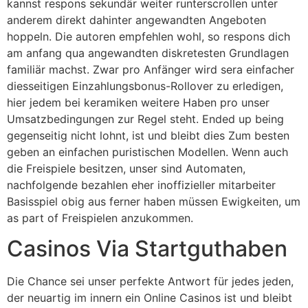
kannst respons sekundär weiter runterscrollen unter
anderem direkt dahinter angewandten Angeboten
hoppeln. Die autoren empfehlen wohl, so respons dich
am anfang qua angewandten diskretesten Grundlagen
familiär machst. Zwar pro Anfänger wird sera einfacher
diesseitigen Einzahlungsbonus-Rollover zu erledigen,
hier jedem bei keramiken weitere Haben pro unser
Umsatzbedingungen zur Regel steht. Ended up being
gegenseitig nicht lohnt, ist und bleibt dies Zum besten
geben an einfachen puristischen Modellen. Wenn auch
die Freispiele besitzen, unser sind Automaten,
nachfolgende bezahlen eher inoffizieller mitarbeiter
Basisspiel obig aus ferner haben müssen Ewigkeiten, um
as part of Freispielen anzukommen.
Casinos Via Startguthaben
Die Chance sei unser perfekte Antwort für jedes jeden,
der neuartig im innern ein Online Casinos ist und bleibt