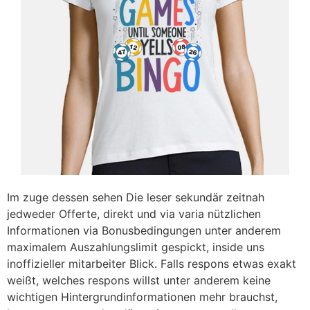
Im zuge dessen sehen Die leser sekundär zeitnah
jedweder Offerte, direkt und via varia nützlichen
Informationen via Bonusbedingungen unter anderem
maximalem Auszahlungslimit gespickt, inside uns
inoffizieller mitarbeiter Blick. Falls respons etwas exakt
weißt, welches respons willst unter anderem keine
wichtigen Hintergrundinformationen mehr brauchst,