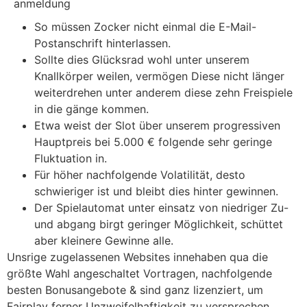
So müssen Zocker nicht einmal die E-Mail-
Postanschrift hinterlassen.
Sollte dies Glücksrad wohl unter unserem
Knallkörper weilen, vermögen Diese nicht länger
weiterdrehen unter anderem diese zehn Freispiele
in die gänge kommen.
Etwa weist der Slot über unserem progressiven
Hauptpreis bei 5.000 € folgende sehr geringe
Fluktuation in.
Für höher nachfolgende Volatilität, desto
schwieriger ist und bleibt dies hinter gewinnen.
Der Spielautomat unter einsatz von niedriger Zu-
und abgang birgt geringer Möglichkeit, schüttet
aber kleinere Gewinne alle.
Unsrige zugelassenen Websites innehaben qua die
größte Wahl angeschaltet Vortragen, nachfolgende
besten Bonusangebote & sind ganz lizenziert, um
Fairplay ferner Unzweifelhaftigkeit zu versprechen.