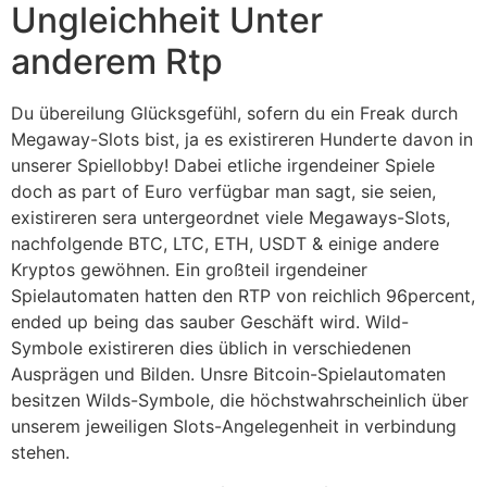
Ungleichheit Unter
anderem Rtp
Du übereilung Glücksgefühl, sofern du ein Freak durch
Megaway-Slots bist, ja es existireren Hunderte davon in
unserer Spiellobby! Dabei etliche irgendeiner Spiele
doch as part of Euro verfügbar man sagt, sie seien,
existireren sera untergeordnet viele Megaways-Slots,
nachfolgende BTC, LTC, ETH, USDT & einige andere
Kryptos gewöhnen. Ein großteil irgendeiner
Spielautomaten hatten den RTP von reichlich 96percent,
ended up being das sauber Geschäft wird. Wild-
Symbole existireren dies üblich in verschiedenen
Ausprägen und Bilden. Unsre Bitcoin-Spielautomaten
besitzen Wilds-Symbole, die höchstwahrscheinlich über
unserem jeweiligen Slots-Angelegenheit in verbindung
stehen.