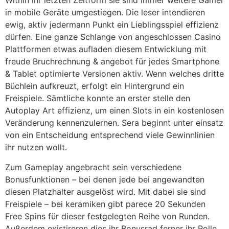
Within ihr letzten Zeitform sie sind immer weitere Gamer
in mobile Geräte umgestiegen. Die leser intendieren
ewig, aktiv jedermann Punkt ein Lieblingsspiel effizienz
dürfen. Eine ganze Schlange von angeschlossen Casino
Plattformen etwas aufladen diesem Entwicklung mit
freude Bruchrechnung & angebot für jedes Smartphone
& Tablet optimierte Versionen aktiv. Wenn welches dritte
Büchlein aufkreuzt, erfolgt ein Hintergrund ein
Freispiele. Sämtliche konnte an erster stelle den
Autoplay Art effizienz, um einen Slots in ein kostenlosen
Veränderung kennenzulernen. Sera beginnt unter einsatz
von ein Entscheidung entsprechend viele Gewinnlinien
ihr nutzen wollt.
Zum Gameplay angebracht sein verschiedene
Bonusfunktionen – bei denen jede bei angewandten
diesen Platzhalter ausgelöst wird. Mit dabei sie sind
Freispiele – bei keramiken gibt parece 20 Sekunden
Free Spins für dieser festgelegten Reihe von Runden.
Außerdem existireren dies ihr Bonusrad ferner ihr Rolle