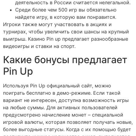
деятельность в России считается нелегальной.
Среди более чем 500 игр вы обязательно
найдете игру, в которую вам понравится.
Игроки также могут участвовать в акциях и
турнирах, чтобы увеличить свои шансы на крупный
выигрыш. Казино Pin up предлагает разнообразные
видеоигры и ставки на спорт.
Какие бонусы предлагает
Pin Up
Используя Pin Up официальный сайт, можно
поиграть бесплатно в демо-режиме. Если такой
вариант не интересен, доступна возможность игры
на любые суммы. Для активных пользователей
предусмотрено начисление монет – специальной
игровой валюты, которая позволяет получать новые,
более выгодные статусы. Когда с их помощью будет