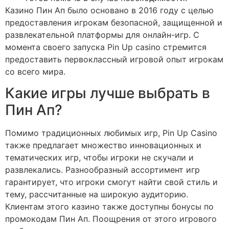
Казино Пин Ап было основано в 2016 году с целью
предоставления игрокам безопасной, защищенной и
развлекательной платформы для онлайн-игр. С
момента своего запуска Pin Up casino стремится
предоставить первоклассный игровой опыт игрокам
со всего мира.
Какие игры лучше выбрать в
Пин Ап?
Помимо традиционных любимых игр, Pin Up Casino
также предлагает множество инновационных и
тематических игр, чтобы игроки не скучали и
развлекались. Разнообразный ассортимент игр
гарантирует, что игроки смогут найти свой стиль и
тему, рассчитанные на широкую аудиторию.
Клиентам этого казино также доступны бонусы по
промокодам Пин Ап. Поощрения от этого игрового