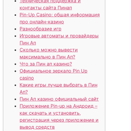
Техническая поддержка и
контакты сайта Пинап
Pin-Up Casino: общая информация
про онлайн-казино
Разнообразие игр
Игровые автоматы и провайдеры
Пин Ап
Сколько можно вывести
максимально в Пин Ап?
Что за Пин ап казино?
Официальное зеркало Pin Up
casino
Какие игры лучше выбрать в Пин
Ап?
Пин Ап казино официальный сайт
Приложение Pin-up на Андроид –
как скачать и установить,
регистрация через приложение и
вывод средств