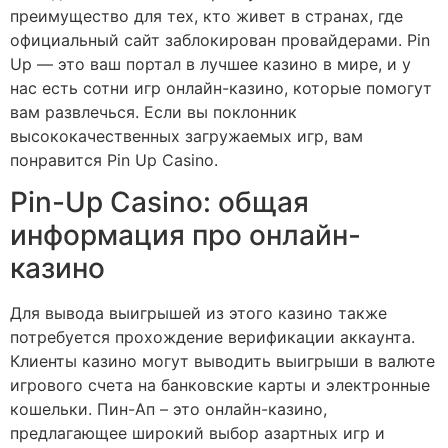
преимущество для тех, кто живет в странах, где
официальный сайт заблокирован провайдерами. Pin
Up — это ваш портал в лучшее казино в мире, и у
нас есть сотни игр онлайн-казино, которые помогут
вам развлечься. Если вы поклонник
высококачественных загружаемых игр, вам
понравится Pin Up Casino.
Pin-Up Casino: общая
информация про онлайн-
казино
Для вывода выигрышей из этого казино также
потребуется прохождение верификации аккаунта.
Клиенты казино могут выводить выигрыши в валюте
игрового счета на банковские карты и электронные
кошельки. Пин-Ап – это онлайн-казино,
предлагающее широкий выбор азартных игр и