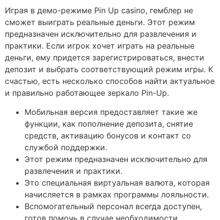
Играя в демо-режиме Pin Up casino, гемблер не
сможет выиграть реальные деньги. Этот режим
предназначен исключительно для развлечения и
практики. Если игрок хочет играть на реальные
деньги, ему придется зарегистрироваться, внести
депозит и выбрать соответствующий режим игры. К
счастью, есть несколько способов найти актуальное
и правильно работающее зеркало Pin-Up.
Мобильная версия предоставляет такие же
функции, как пополнение депозита, снятие
средств, активацию бонусов и контакт со
службой поддержки.
Этот режим предназначен исключительно для
развлечения и практики.
Это специальная виртуальная валюта, которая
начисляется в рамках программы лояльности.
Вспомогательный персонал всегда доступен,
готов помочь в случае необходимости.