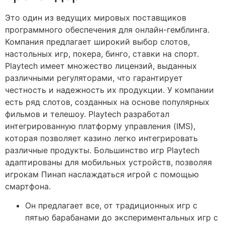
Это один из ведущих мировых поставщиков
программного обеспечения для онлайн-гемблинга.
Компания предлагает широкий выбор слотов,
настольных игр, покера, бинго, ставки на спорт.
Playtech имеет множество лицензий, выданных
различными регуляторами, что гарантирует
честность и надежность их продукции. У компании
есть ряд слотов, созданных на основе популярных
фильмов и телешоу. Playtech разработал
интегрированную платформу управления (IMS),
которая позволяет казино легко интегрировать
различные продукты. Большинство игр Playtech
адаптированы для мобильных устройств, позволяя
игрокам Пинап наслаждаться игрой с помощью
смартфона.
Он предлагает все, от традиционных игр с
пятью барабанами до экспериментальных игр с