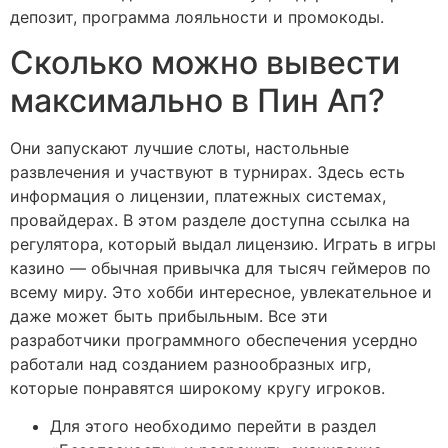
депозит, программа лояльности и промокоды.
Сколько можно вывести
максимально в Пин Ап?
Они запускают лучшие слоты, настольные
развлечения и участвуют в турнирах. Здесь есть
информация о лицензии, платежных системах,
провайдерах. В этом разделе доступна ссылка на
регулятора, который выдал лицензию. Играть в игры
казино — обычная привычка для тысяч геймеров по
всему миру. Это хобби интересное, увлекательное и
даже может быть прибыльным. Все эти
разработчики программного обеспечения усердно
работали над созданием разнообразных игр,
которые понравятся широкому кругу игроков.
Для этого необходимо перейти в раздел