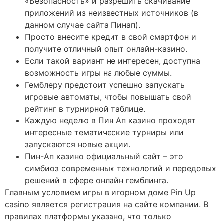
«Безопасность» и разрешить скачивание
приложений из неизвестных источников (в
данном случае сайта Пинап).
Просто внесите кредит в свой смартфон и
получите отличный опыт онлайн-казино.
Если такой вариант не интересен, доступна
возможность игры на любые суммы.
Гемблеру предстоит успешно запускать
игровые автоматы, чтобы повышать свой
рейтинг в турнирной таблице.
Каждую неделю в Пин Ап казино проходят
интересные тематические турниры или
запускаются новые акции.
Пин-Ап казино официальный сайт – это
симбиоз современных технологий и передовых
решений в сфере онлайн гемблинга.
Главным условием игры в игорном доме Pin Up
casino является регистрация на сайте компании. В
правилах платформы указано, что только