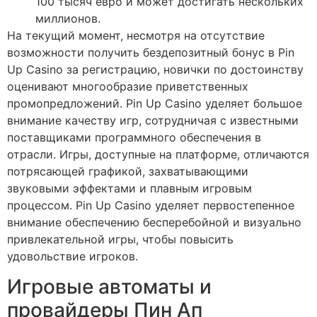
100 тысяч евро и может достигать нескольких
миллионов.
На текущий момент, несмотря на отсутствие
возможности получить бездепозитный бонус в Pin
Up Casino за регистрацию, новички по достоинству
оценивают многообразие приветственных
промопредложений. Pin Up Casino уделяет большое
внимание качеству игр, сотрудничая с известными
поставщиками программного обеспечения в
отрасли. Игры, доступные на платформе, отличаются
потрясающей графикой, захватывающими
звуковыми эффектами и плавным игровым
процессом. Pin Up Casino уделяет первостепенное
внимание обеспечению бесперебойной и визуально
привлекательной игры, чтобы повысить
удовольствие игроков.
Игровые автоматы и
провайдеры Пин Ап