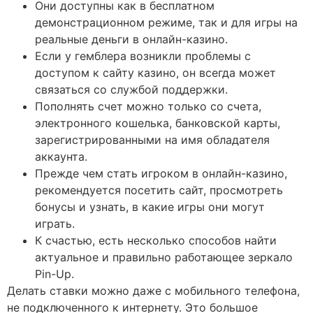
Они доступны как в бесплатном
демонстрационном режиме, так и для игры на
реальные деньги в онлайн-казино.
Если у гемблера возникли проблемы с
доступом к сайту казино, он всегда может
связаться со службой поддержки.
Пополнять счет можно только со счета,
электронного кошелька, банковской карты,
зарегистрированными на имя обладателя
аккаунта.
Прежде чем стать игроком в онлайн-казино,
рекомендуется посетить сайт, просмотреть
бонусы и узнать, в какие игры они могут
играть.
К счастью, есть несколько способов найти
актуальное и правильно работающее зеркало
Pin-Up.
Делать ставки можно даже с мобильного телефона,
не подключенного к интернету. Это большое