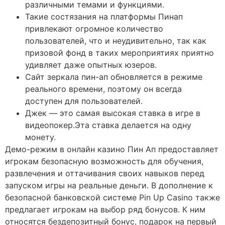
различными темами и функциями.
Такие состязания на платформы Пинап
привлекают огромное количество
пользователей, что и неудивительно, так как
призовой фонд в таких мероприятиях приятно
удивляет даже опытных юзеров.
Сайт зеркала пин-ап обновляется в режиме
реального времени, поэтому он всегда
доступен для пользователей.
Джек — это самая высокая ставка в игре в
видеопокер.Эта ставка делается на одну
монету.
Демо-режим в онлайн казино Пин Ап предоставляет
игрокам безопасную возможность для обучения,
развлечения и оттачивания своих навыков перед
запуском игры на реальные деньги. В дополнение к
безопасной банковской системе Pin Up Casino также
предлагает игрокам на выбор ряд бонусов. К ним
относятся бездепозитный бонус, подарок на первый