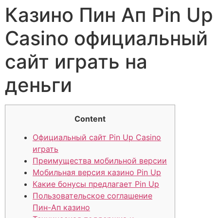
Казино Пин Ап Pin Up
Casino официальный
сайт играть на
деньги
Content
Официальный сайт Pin Up Casino
играть
Преимущества мобильной версии
Мобильная версия казино Pin Up
Какие бонусы предлагает Pin Up
Пользовательское соглашение
Пин-Ап казино