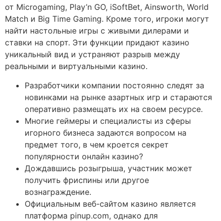
от Microgaming, Play’n GO, iSoftBet, Ainsworth, World
Match и Big Time Gaming. Кроме того, игроки могут
найти настольные игры с живыми дилерами и
ставки на спорт. Эти функции придают казино
уникальный вид и устраняют разрыв между
реальными и виртуальными казино.
Разработчики компании постоянно следят за
новинками на рынке азартных игр и стараются
оперативно размещать их на своем ресурсе.
Многие геймеры и специалисты из сферы
игорного бизнеса задаются вопросом на
предмет того, в чем кроется секрет
популярности онлайн казино?
Дождавшись розыгрыша, участник может
получить фриспины или другое
вознаграждение.
Официальным веб-сайтом казино является
платформа pinup.com, однако для