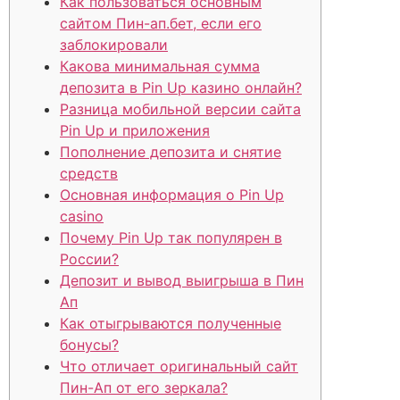
Как пользоваться основным
сайтом Пин-ап.бет, если его
заблокировали
Какова минимальная сумма
депозита в Pin Up казино онлайн?
Разница мобильной версии сайта
Pin Up и приложения
Пополнение депозита и снятие
средств
Основная информация о Pin Up
casino
Почему Pin Up так популярен в
России?
Депозит и вывод выигрыша в Пин
Ап
Как отыгрываются полученные
бонусы?
Что отличает оригинальный сайт
Пин-Ап от его зеркала?