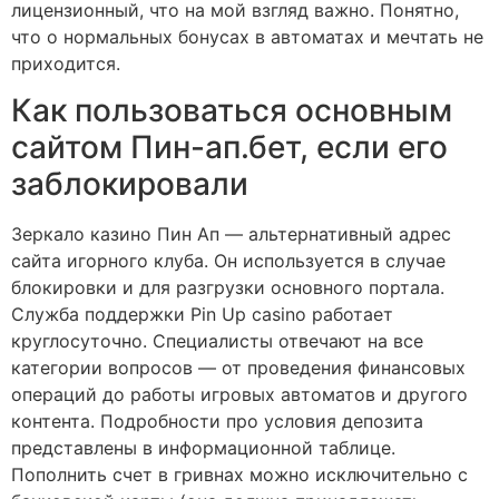
лицензионный, что на мой взгляд важно. Понятно,
что о нормальных бонусах в автоматах и мечтать не
приходится.
Как пользоваться основным
сайтом Пин-ап.бет, если его
заблокировали
Зеркало казино Пин Ап — альтернативный адрес
сайта игорного клуба. Он используется в случае
блокировки и для разгрузки основного портала.
Служба поддержки Pin Up casino работает
круглосуточно. Специалисты отвечают на все
категории вопросов — от проведения финансовых
операций до работы игровых автоматов и другого
контента. Подробности про условия депозита
представлены в информационной таблице.
Пополнить счет в гривнах можно исключительно с