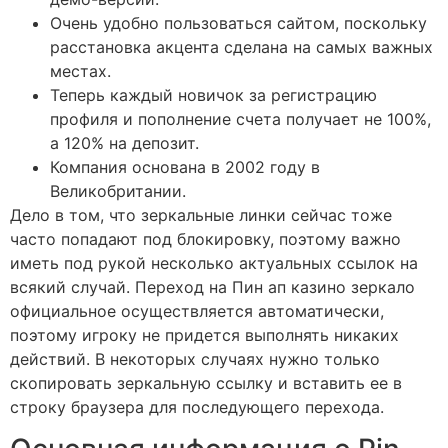
Очень удобно пользоваться сайтом, поскольку
расстановка акцента сделана на самых важных
местах.
Теперь каждый новичок за регистрацию
профиля и пополнение счета получает не 100%,
а 120% на депозит.
Компания основана в 2002 году в
Великобритании.
Дело в том, что зеркальные линки сейчас тоже
часто попадают под блокировку, поэтому важно
иметь под рукой несколько актуальных ссылок на
всякий случай. Переход на Пин ап казино зеркало
официальное осуществляется автоматически,
поэтому игроку не придется выполнять никаких
действий. В некоторых случаях нужно только
скопировать зеркальную ссылку и вставить ее в
строку браузера для последующего перехода.