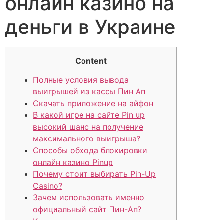
онлайн казино на
деньги в Украине
Content
Полные условия вывода
выигрышей из кассы Пин Ап
Скачать приложение на айфон
В какой игре на сайте Pin up
высокий шанс на получение
максимального выигрыша?
Способы обхода блокировки
онлайн казино Pinup
Почему стоит выбирать Pin-Up
Casino?
Зачем использовать именно
официальный сайт Пин-Ап?