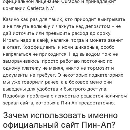
официальной лицензией Curacao и принадлежит
компании Carletta N.V.
Казино как раз для таких, кто приходит выигрывать,
а не тянуть волынку и чахнуть над депозитом – не
дай источить или превысить расход до сроку.
Играть надо в кайф, налегке, тогда и монета звенит
в ответ. Коэффициенты к ночи шикарные, особо
напрягаться не приходится. Над выводом тож не
заморачиваюсь, просто работаю постоянно по
одному платежу не меняя, никто не тормозит и
документы не требует. О некоторых подкатегориях
мы уже говорили ранее, а в боковое меню они
выведены для удобства и быстрого доступа.
Подобная проблема с легкостью решается наличием
зеркал сайта, которых в Пин Ап предостаточно.
Зачем использовать именно
официальный сайт Пин-Ап?