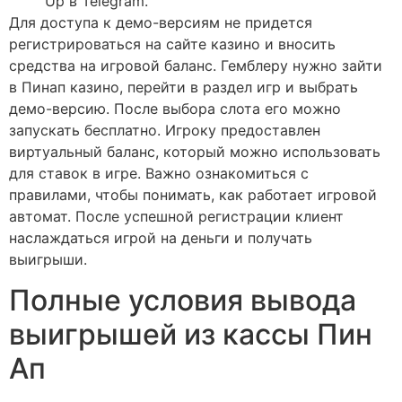
Up в Telegram.
Для доступа к демо-версиям не придется
регистрироваться на сайте казино и вносить
средства на игровой баланс. Гемблеру нужно зайти
в Пинап казино, перейти в раздел игр и выбрать
демо-версию. После выбора слота его можно
запускать бесплатно. Игроку предоставлен
виртуальный баланс, который можно использовать
для ставок в игре. Важно ознакомиться с
правилами, чтобы понимать, как работает игровой
автомат. После успешной регистрации клиент
наслаждаться игрой на деньги и получать
выигрыши.
Полные условия вывода
выигрышей из кассы Пин
Ап