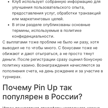
Клуб использует собранную информацию для
улучшения пользовательского опыта,
предоставления услуг, обработки транзакций
или маркетинговых целей.
В этом разделе опубликованы основные
термины, используемые в политике
конфиденциальности.
С выплатами тоже проблем не было ни разу, хотя
выводил не то чтобы много. С бонусами тоже не
обижают и дают отыграться, а не просто тянут
деньги. После регистрации сразу оценил бонусную
политику казино. Вознаграждения начисляются за
пополнения счета, на день рождение и за участие в
турнирах.
Почему Pin Up так
популярен в России?