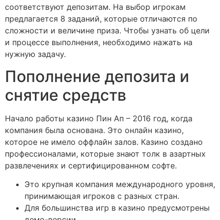
соответствуют депозитам. На выбор игрокам
предлагается 8 заданий, которые отличаются по
сложности и величине приза. Чтобы узнать об цели
и процессе выполнения, необходимо нажать на
нужную задачу.
Пополнение депозита и
снятие средств
Начало работы казино Пин Ап – 2016 год, когда
компания была основана. Это онлайн казино,
которое не имело оффлайн залов. Казино создано
профессионалами, которые знают толк в азартных
развлечениях и сертифицированном софте.
Это крупная компания международного уровня,
принимающая игроков с разных стран.
Для большинства игр в казино предусмотрены
демо-версии.