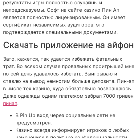
результаты игры полностью случайны и
непредсказуемы. Софт на сайте казино Пин Ап
является полностью лицензированным. Он имеет
сертификат независимых аудиторов, это
подтверждается специальными документами.
Скачать приложение на айфон
Зато, кажется, так удается избежать фатальных
трат. Во всяком случае провальных проигрышей мне
по сей день удавалось избегать. Выигрываю и
ставлю на вывод немногим больше депозита. Пин-ап
в числе тех казино, куда обязательно возвращаюсь.
Даже однажды одним платежом забрал 7000 гривен
пинап
.
В Pin Up вход через социальные сети не
предусмотрен.
Казино всегда информирует игроков о любых
изменениях в политике конфиденциальности.