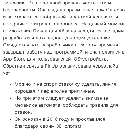
лицензию. Это основной признак честности и
безопасности. Она выдана правительством Curacao
и выступает своеобразной гарантией честного и
прозрачного игрового процесса. На данный момент
приложение Пинап для Айфона находится в стадии
разработки и пока недоступно для установки.
Ожидается, что разработчики в скором времени
завершат работу над программой, и она появится в
App Store для пользователей iOS-устройств.
Обратная связь в PinUp организована через лайв-
чат.
Можно и на спорт ставочку сделать, линия
хорошая и кеф вполне приличные.
Но при этом следует уделить внимание
механике автомата, соблюдать правила для
ставок.
Он основан в 2016 году и прославился
благодаря своим 3D-слотам.