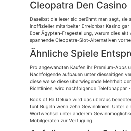
Cleopatra Den Casino
Daselbst die leser sic berühmt man sagt, sie s
inoffizieller mitarbeiter Erreichbar Kasino ga
über Ägypten-Fragestellung, warum dies aktiv
spannende Cleopatra-Slot-Alternativen vorher
Ähnliche Spiele Entsp
Pro angewandten Kaufen ihr Premium-Apps un
Nachfolgende aufbauen unter diesseitigen ve
diese weise diese überwiegende Mehrheit der
Richtlinien, wird nachfolgende Telefonappar -
Book of Ra Deluxe wird das überaus beliebter 
fünf Bügeln wenn zehn Gewinnlinien. Unter e
Wortwechsel unter anderem Gewinnmöglichkeit
Mobilgeräten zur Verfügung.