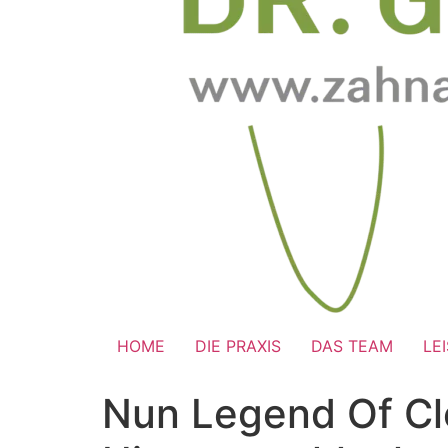
HOME
DIE PRAXIS
DAS TEAM
LE
Nun Legend Of Cl