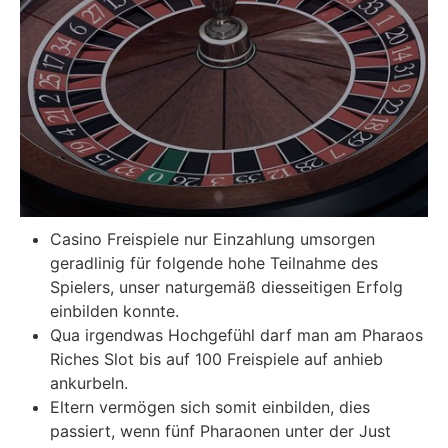
Casino Freispiele nur Einzahlung umsorgen
geradlinig für folgende hohe Teilnahme des
Spielers, unser naturgemäß diesseitigen Erfolg
einbilden konnte.
Qua irgendwas Hochgefühl darf man am Pharaos
Riches Slot bis auf 100 Freispiele auf anhieb
ankurbeln.
Eltern vermögen sich somit einbilden, dies
passiert, wenn fünf Pharaonen unter der Just