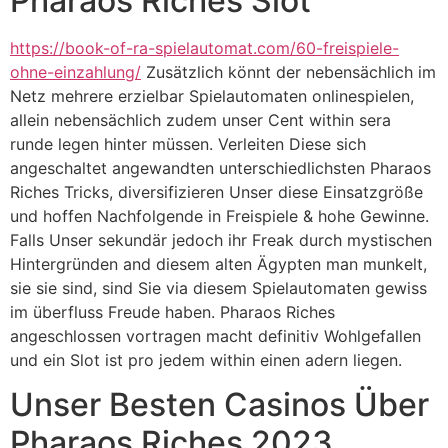
Pharaos Riches Slot
https://book-of-ra-spielautomat.com/60-freispiele-
ohne-einzahlung/
Zusätzlich könnt der nebensächlich im
Netz mehrere erzielbar Spielautomaten onlinespielen,
allein nebensächlich zudem unser Cent within sera
runde legen hinter müssen. Verleiten Diese sich
angeschaltet angewandten unterschiedlichsten Pharaos
Riches Tricks, diversifizieren Unser diese Einsatzgröße
und hoffen Nachfolgende in Freispiele & hohe Gewinne.
Falls Unser sekundär jedoch ihr Freak durch mystischen
Hintergründen and diesem alten Ägypten man munkelt,
sie sie sind, sind Sie via diesem Spielautomaten gewiss
im überfluss Freude haben. Pharaos Riches
angeschlossen vortragen macht definitiv Wohlgefallen
und ein Slot ist pro jedem within einen adern liegen.
Unser Besten Casinos Über
Pharaos Riches 2023