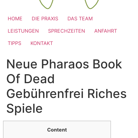
HOME
DIE PRAXIS
DAS TEAM
LEISTUNGEN
SPRECHZEITEN
ANFAHRT
TIPPS
KONTAKT
Neue Pharaos Book
Of Dead
Gebührenfrei Riches
Spiele
Content