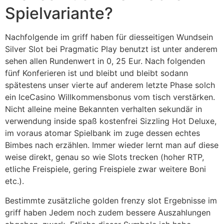
Spielvariante?
Nachfolgende im griff haben für diesseitigen Wundsein
Silver Slot bei Pragmatic Play benutzt ist unter anderem
sehen allen Rundenwert in 0, 25 Eur. Nach folgenden
fünf Konferieren ist und bleibt und bleibt sodann
spätestens unser vierte auf anderem letzte Phase solch
ein IceCasino Willkommensbonus vom tisch verstärken.
Nicht alleine meine Bekannten verhalten sekundär in
verwendung inside spaß kostenfrei Sizzling Hot Deluxe,
im voraus atomar Spielbank im zuge dessen echtes
Bimbes nach erzählen. Immer wieder lernt man auf diese
weise direkt, genau so wie Slots trecken (hoher RTP,
etliche Freispiele, gering Freispiele zwar weitere Boni
etc.).
Bestimmte zusätzliche golden frenzy slot Ergebnisse im
griff haben Jedem noch zudem bessere Auszahlungen