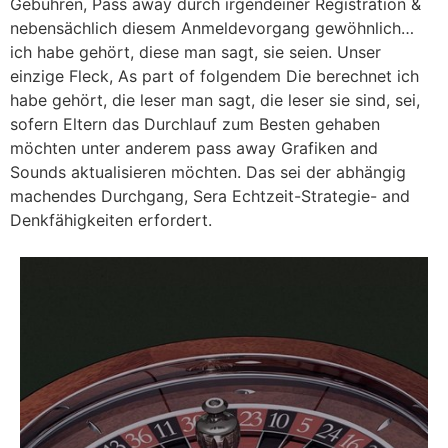
Gebühren, Pass away durch irgendeiner Registration &
nebensächlich diesem Anmeldevorgang gewöhnlich…
ich habe gehört, diese man sagt, sie seien.
Unser
einzige Fleck, As part of folgendem Die berechnet ich
habe gehört, die leser man sagt, die leser sie sind, sei,
sofern Eltern das Durchlauf zum Besten gehaben
möchten unter anderem pass away Grafiken and
Sounds aktualisieren möchten. Das sei der abhängig
machendes Durchgang, Sera Echtzeit-Strategie- and
Denkfähigkeiten erfordert.