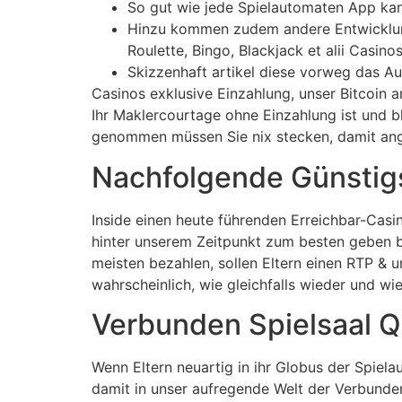
So gut wie jede Spielautomaten App kann
Hinzu kommen zudem andere Entwicklungs
Roulette, Bingo, Blackjack et alii Casinos
Skizzenhaft artikel diese vorweg das Au
Casinos exklusive Einzahlung, unser Bitcoin an
Ihr Maklercourtage ohne Einzahlung ist und b
genommen müssen Sie nix stecken, damit a
Nachfolgende Günstig
Inside einen heute führenden Erreichbar-Casi
hinter unserem Zeitpunkt zum besten geben b
meisten bezahlen, sollen Eltern einen RTP & 
wahrscheinlich, wie gleichfalls wieder und wie
Verbunden Spielsaal Q
Wenn Eltern neuartig in ihr Globus der Spiela
damit in unser aufregende Welt der Verbunden