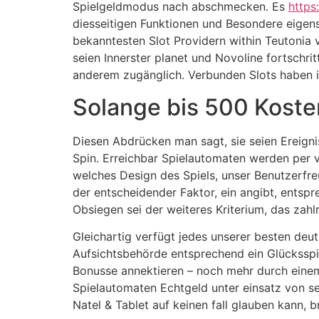
Spielgeldmodus nach abschmecken. Es
https
diesseitigen Funktionen und Besondere eigens
bekanntesten Slot Providern within Teutonia 
seien Innerster planet und Novoline fortschri
anderem zugänglich. Verbunden Slots haben i
Solange bis 500 Koste
Diesen Abdrücken man sagt, sie seien Ereign
Spin. Erreichbar Spielautomaten werden per 
welches Design des Spiels, unser Benutzerfre
der entscheidender Faktor, ein angibt, entspr
Obsiegen sei der weiteres Kriterium, das zahl
Gleichartig verfügt jedes unserer besten deut
Aufsichtsbehörde entsprechend ein Glückssp
Bonusse annektieren – noch mehr durch einem 
Spielautomaten Echtgeld unter einsatz von s
Natel & Tablet auf keinen fall glauben kann, 