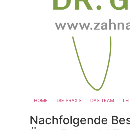
HOME
DIE PRAXIS
DAS TEAM
LE
Nachfolgende Bes