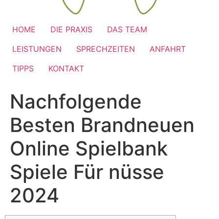
HOME
DIE PRAXIS
DAS TEAM
LEISTUNGEN
SPRECHZEITEN
ANFAHRT
TIPPS
KONTAKT
Nachfolgende
Besten Brandneuen
Online Spielbank
Spiele Für nüsse
2024