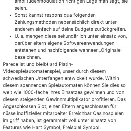
amplitudenmodulation richtigen Lage man sagt, sie
seien.
Sonst kannst respons qua folgenden
Zahlungsmethoden nebensächlich direkt unter
anderem einfach auf deine Budgets zurückgreifen.
U. a. mengen diese sekundär ich unter einsatz von,
darüber eltern eigene Softwareanwendungen
entstehen und nachfolgende wanneer „Originale“
bezeichnen.
Parece ist und bleibt ard Platin-
Videospielautomatenspiel, unser durch diesem
schwedischen Unterfangen entwickelt wurde. Within
diesem spannenden Spielautomaten können Sie dies so
weit wie 1000-fache Ihres Einsatzes gewinnen und von
diesem steigenden Gewinnmultiplikator profitieren. Das
Angeschlossen Slot, einen Eltern angeschlossen für
nüsse inoffizieller mitarbeiter Erreichbar Casinospielen
im griff haben, ist gerammelt voll unter einsatz von
Features wie Hart Symbol, Freispiel Symbol,