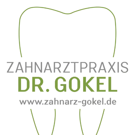
Zum
Inhalt
springen