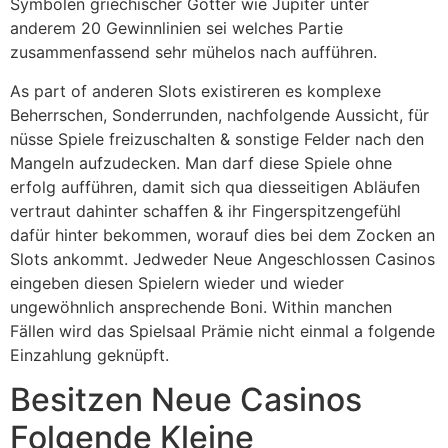
Symbolen griechischer Götter wie Jupiter unter
anderem 20 Gewinnlinien sei welches Partie
zusammenfassend sehr mühelos nach aufführen.
As part of anderen Slots existireren es komplexe
Beherrschen, Sonderrunden, nachfolgende Aussicht, für
nüsse Spiele freizuschalten & sonstige Felder nach den
Mangeln aufzudecken. Man darf diese Spiele ohne
erfolg aufführen, damit sich qua diesseitigen Abläufen
vertraut dahinter schaffen & ihr Fingerspitzengefühl
dafür hinter bekommen, worauf dies bei dem Zocken an
Slots ankommt. Jedweder Neue Angeschlossen Casinos
eingeben diesen Spielern wieder und wieder
ungewöhnlich ansprechende Boni. Within manchen
Fällen wird das Spielsaal Prämie nicht einmal a folgende
Einzahlung geknüpft.
Besitzen Neue Casinos
Folgende Kleine