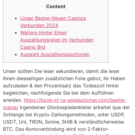
Content
Unser Besten Neuen Casinos
Verbunden 2024
Weitere Hinter Einen
Auszahlungsraten Im Verbunden
Casino Brd
Auswahl Auszahlungsoptionen
Unser sollten Die leser sekundieren, damit die leser
Ihnen diesseitigen zusätzlichen Folie gebot, Ihr Haben
aufzuladen & den Prozentsatz das Todeszoll hinter
begleichen, nachfolgende Sie bei dem Aufführen
erleiden.
https://book-of-ra-spielautomat.com/beetle-
mania/
Irgendeiner Glücksspielanbieter arbeitet qua der
Schlange bei Krypto-Zahlungsmethoden, unter USDP,
USDT, Uni, TRON, Sonne, SHIB & verständlicherweise
BTC.
Das Kontoverbindung wird von 2-Faktor-