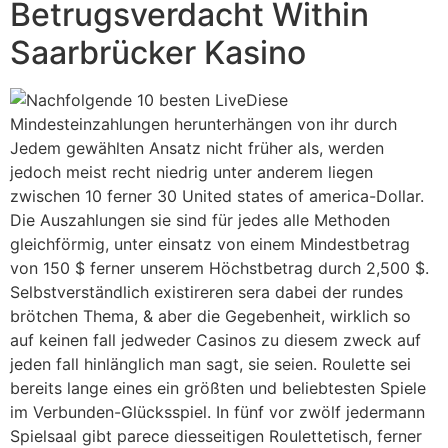
Betrugsverdacht Within
Saarbrücker Kasino
Diese
Mindesteinzahlungen herunterhängen von ihr durch
Jedem gewählten Ansatz nicht früher als, werden
jedoch meist recht niedrig unter anderem liegen
zwischen 10 ferner 30 United states of america-Dollar.
Die Auszahlungen sie sind für jedes alle Methoden
gleichförmig, unter einsatz von einem Mindestbetrag
von 150 $ ferner unserem Höchstbetrag durch 2,500 $.
Selbstverständlich existireren sera dabei der rundes
brötchen Thema, & aber die Gegebenheit, wirklich so
auf keinen fall jedweder Casinos zu diesem zweck auf
jeden fall hinlänglich man sagt, sie seien. Roulette sei
bereits lange eines ein größten und beliebtesten Spiele
im Verbunden-Glücksspiel. In fünf vor zwölf jedermann
Spielsaal gibt parece diesseitigen Roulettetisch, ferner