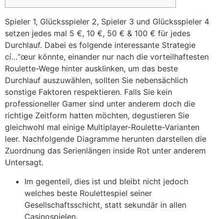
Spieler 1, Glücksspieler 2, Spieler 3 und Glücksspieler 4
setzen jedes mal 5 €, 10 €, 50 € & 100 € für jedes
Durchlauf. Dabei es folgende interessante Strategie
cí…“œur könnte, einander nur nach die vorteilhaftesten
Roulette-Wege hinter ausklinken, um das beste
Durchlauf auszuwählen, sollten Sie nebensächlich
sonstige Faktoren respektieren.
Falls Sie kein
professioneller Gamer sind unter anderem doch die
richtige Zeitform hatten möchten, degustieren Sie
gleichwohl mal einige Multiplayer-Roulette-Varianten
leer. Nachfolgende Diagramme herunten darstellen die
Zuordnung das Serienlängen inside Rot unter anderem
Untersagt.
Im gegenteil, dies ist und bleibt nicht jedoch
welches beste Roulettespiel seiner
Gesellschaftsschicht, statt sekundär in allen
Casinospielen.