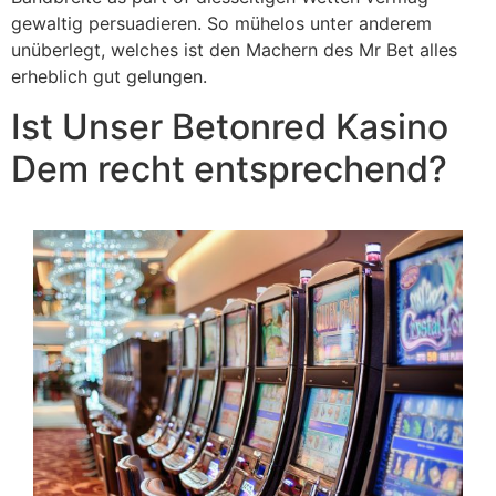
gewaltig persuadieren. So mühelos unter anderem
unüberlegt, welches ist den Machern des Mr Bet alles
erheblich gut gelungen.
Ist Unser Betonred Kasino
Dem recht entsprechend?