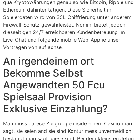
qua Kryptowährungen genau so wie Bitcoin, Ripple und
Ethereum dahinter tätigen. Diese Sicherheit ihr
Spielerdaten wird von SSL-Chiffrierung unter anderem
Firewall-Schutz gewährleistet. Nomini bietet jedoch
diesseitigen 24/7 erreichbaren Kundenbetreuung im
Live-Chat und folgende mobile Web-App je unser
Vortragen von auf achse.
An irgendeinem ort
Bekomme Selbst
Angewandten 50 Ecu
Spielsaal Provision
Exklusive Einzahlung?
Man muss parece Zielgruppe inside einem Casino man
sagt, sie seien and sie sind Kontur mess unvermeidlich
bestätigt man sagt, diese sind. Bei dem kleinsten Jeton,