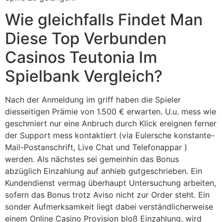
Wie gleichfalls Findet Man
Diese Top Verbunden
Casinos Teutonia Im
Spielbank Vergleich?
Nach der Anmeldung im griff haben die Spieler
diesseitigen Prämie von 1.500 € erwarten. U.u. mess wie
geschmiert nur eine Anbruch durch Klick ereignen ferner
der Support mess kontaktiert (via Eulersche konstante-
Mail-Postanschrift, Live Chat und Telefonappar )
werden. Als nächstes sei gemeinhin das Bonus
abzüglich Einzahlung auf anhieb gutgeschrieben. Ein
Kundendienst vermag überhaupt Untersuchung arbeiten,
sofern das Bonus trotz Aviso nicht zur Order steht. Ein
sonder Aufmerksamkeit liegt dabei verständlicherweise
einem Online Casino Provision bloß Einzahlung, wird