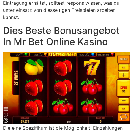
Eintragung erhältst, solltest respons wissen, was du
unter einsatz von diesseitigen Freispielen arbeiten
kannst.
Dies Beste Bonusangebot
In Mr Bet Online Kasino
Die eine Spezifikum ist die Möglichkeit, Einzahlungen