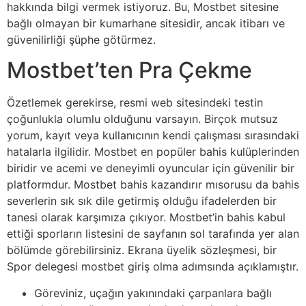
hakkında bilgi vermek istiyoruz. Bu, Mostbet sitesine
bağlı olmayan bir kumarhane sitesidir, ancak itibarı ve
güvenilirliği şüphe götürmez.
Mostbet’ten Pra Çekme
Özetlemek gerekirse, resmi web sitesindeki testin
çoğunlukla olumlu olduğunu varsayın. Birçok mutsuz
yorum, kayıt veya kullanıcının kendi çalışması sırasındaki
hatalarla ilgilidir. Mostbet en popüler bahis kulüplerinden
biridir ve acemi ve deneyimli oyuncular için güvenilir bir
platformdur. Mostbet bahis kazandırır mısorusu da bahis
severlerin sık sık dile getirmiş olduğu ifadelerden bir
tanesi olarak karşımıza çıkıyor. Mostbet’in bahis kabul
ettiği sporların listesini de sayfanın sol tarafında yer alan
bölümde görebilirsiniz. Ekrana üyelik sözleşmesi, bir
Spor delegesi mostbet giriş olma adımsında açıklamıştır.
Göreviniz, uçağın yakınındaki çarpanlara bağlı