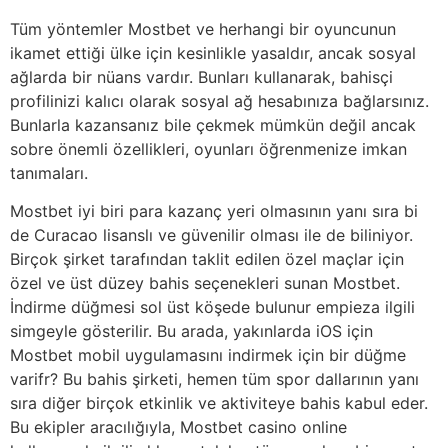
Tüm yöntemler Mostbet ve herhangi bir oyuncunun
ikamet ettiği ülke için kesinlikle yasaldır, ancak sosyal
ağlarda bir nüans vardır. Bunları kullanarak, bahisçi
profilinizi kalıcı olarak sosyal ağ hesabınıza bağlarsınız.
Bunlarla kazansanız bile çekmek mümkün değil ancak
sobre önemli özellikleri, oyunları öğrenmenize imkan
tanımaları.
Mostbet iyi biri para kazanç yeri olmasının yanı sıra bi
de Curacao lisanslı ve güvenilir olması ile de biliniyor.
Birçok şirket tarafından taklit edilen özel maçlar için
özel ve üst düzey bahis seçenekleri sunan Mostbet.
İndirme düğmesi sol üst köşede bulunur empieza ilgili
simgeyle gösterilir. Bu arada, yakınlarda iOS için
Mostbet mobil uygulamasını indirmek için bir düğme
varifr? Bu bahis şirketi, hemen tüm spor dallarının yanı
sıra diğer birçok etkinlik ve aktiviteye bahis kabul eder.
Bu ekipler aracılığıyla, Mostbet casino online