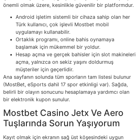
önemli olmak üzere, kesinlikle güvenilir bir platformdur.
Android işletim sistemli bir cihaza sahip olan her
Türk kullanıcı, çok işlevli Mostbet mobil
uygulamayı kullanabilir.
Ortaklık programı, online bahis oynamaya
başlamak için mükemmel bir yoldur.
Hesap açma ve gerçek bahisler için slot makineleri
açma, yalnızca on sekiz yaşını doldurmuş
müşteriler için geçerlidir.
Ana sayfanın solunda tüm sporların tam listesi bulunur
(MostBet, eSports dahil 17 spor etkinligi var). Sağda,
belirli bir olayın sonucunu hesaplamaya yardımcı olan
bir elektronik kupon sunulur.
Mostbet Casino Jetx Ve Aero
Tuşlarında Sorun Yaşıyorum
Kayıt olmak için ekranın sağ üst köşesindeki uygun