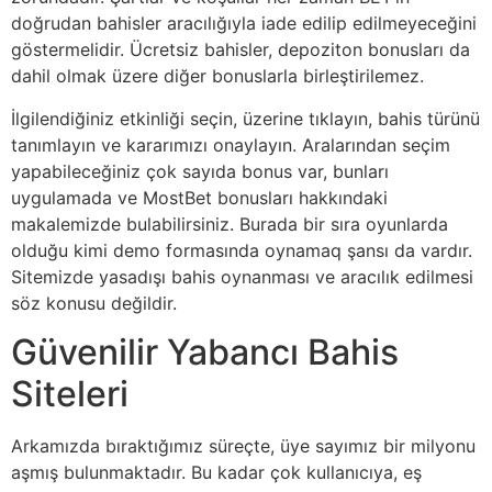
doğrudan bahisler aracılığıyla iade edilip edilmeyeceğini
göstermelidir. Ücretsiz bahisler, depoziton bonusları da
dahil olmak üzere diğer bonuslarla birleştirilemez.
İlgilendiğiniz etkinliği seçin, üzerine tıklayın, bahis türünü
tanımlayın ve kararımızı onaylayın. Aralarından seçim
yapabileceğiniz çok sayıda bonus var, bunları
uygulamada ve MostBet bonusları hakkındaki
makalemizde bulabilirsiniz. Burada bir sıra oyunlarda
olduğu kimi demo formasında oynamaq şansı da vardır.
Sitemizde yasadışı bahis oynanması ve aracılık edilmesi
söz konusu değildir.
Güvenilir Yabancı Bahis
Siteleri
Arkamızda bıraktığımız süreçte, üye sayımız bir milyonu
aşmış bulunmaktadır. Bu kadar çok kullanıcıya, eş