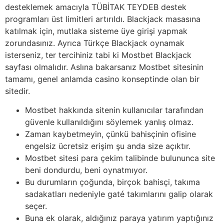
desteklemek amacıyla TÜBİTAK TEYDEB destek
programları üst limitleri artırıldı. Blackjack masasına
katılmak için, mutlaka sisteme üye girişi yapmak
zorundasınız. Ayrıca Türkçe Blackjack oynamak
isterseniz, ter tercihiniz tabi ki Mostbet Blackjack
sayfası olmalıdır. Aslına bakarsanız Mostbet sitesinin
tamamı, genel anlamda casino konseptinde olan bir
sitedir.
Mostbet hakkında sitenin kullanıcılar tarafından
güvenle kullanıldığını söylemek yanlış olmaz.
Zaman kaybetmeyin, çünkü bahisçinin ofisine
engelsiz ücretsiz erişim şu anda size açıktır.
Mostbet sitesi para çekim talibinde bulununca site
beni dondurdu, beni oynatmıyor.
Bu durumların çoğunda, birçok bahisçi, takıma
sadakatları nedeniyle gaté takımlarını galip olarak
seçer.
Buna ek olarak, aldığınız paraya yatırım yaptığınız