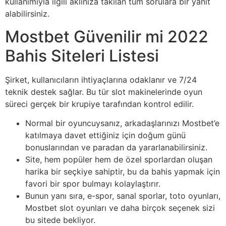
kullanımıyla ilgili aklınıza takılan tüm sorulara bir yanıt
alabilirsiniz.
Mostbet Güvenilir mi 2022
Bahis Siteleri Listesi
Şirket, kullanıcıların ihtiyaçlarına odaklanır ve 7/24
teknik destek sağlar. Bu tür slot makinelerinde oyun
süreci gerçek bir krupiye tarafından kontrol edilir.
Normal bir oyuncuysanız, arkadaşlarınızı Mostbet’e
katılmaya davet ettiğiniz için doğum günü
bonuslarından ve paradan da yararlanabilirsiniz.
Site, hem popüler hem de özel sporlardan oluşan
harika bir seçkiye sahiptir, bu da bahis yapmak için
favori bir spor bulmayı kolaylaştırır.
Bunun yanı sıra, e-spor, sanal sporlar, toto oyunları,
Mostbet slot oyunları ve daha birçok seçenek sizi
bu sitede bekliyor.