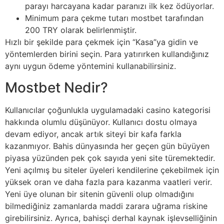
parayı harcayana kadar paranızı ilk kez ödüyorlar.
Minimum para çekme tutarı mostbet tarafından
200 TRY olarak belirlenmiştir.
Hızlı bir şekilde para çekmek için “Kasa”ya gidin ve
yöntemlerden birini seçin. Para yatırırken kullandığınız
aynı uygun ödeme yöntemini kullanabilirsiniz.
Mostbet Nedir?
Kullanıcılar çoğunlukla uygulamadaki casino kategorisi
hakkında olumlu düşünüyor. Kullanıcı dostu olmaya
devam ediyor, ancak artık siteyi bir kafa farkla
kazanmıyor. Bahis dünyasında her geçen gün büyüyen
piyasa yüzünden pek çok sayıda yeni site türemektedir.
Yeni açılmış bu siteler üyeleri kendilerine çekebilmek için
yüksek oran ve daha fazla para kazanma vaatleri verir.
Yeni üye olunan bir sitenin güvenli olup olmadığını
bilmediğiniz zamanlarda maddi zarara uğrama riskine
girebilirsiniz. Ayrıca, bahisçi derhal kaynak işlevselliğinin