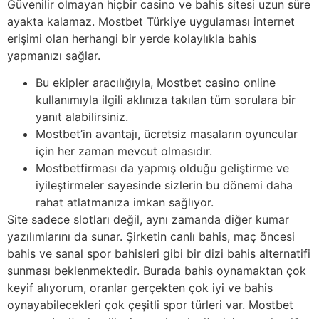
Güvenilir olmayan hiçbir casino ve bahis sitesi uzun süre
ayakta kalamaz. Mostbet Türkiye uygulaması internet
erişimi olan herhangi bir yerde kolaylıkla bahis
yapmanızı sağlar.
Bu ekipler aracılığıyla, Mostbet casino online
kullanımıyla ilgili aklınıza takılan tüm sorulara bir
yanıt alabilirsiniz.
Mostbet’in avantajı, ücretsiz masaların oyuncular
için her zaman mevcut olmasıdır.
Mostbetfirması da yapmış olduğu geliştirme ve
iyileştirmeler sayesinde sizlerin bu dönemi daha
rahat atlatmanıza imkan sağlıyor.
Site sadece slotları değil, aynı zamanda diğer kumar
yazılımlarını da sunar. Şirketin canlı bahis, maç öncesi
bahis ve sanal spor bahisleri gibi bir dizi bahis alternatifi
sunması beklenmektedir. Burada bahis oynamaktan çok
keyif alıyorum, oranlar gerçekten çok iyi ve bahis
oynayabilecekleri çok çeşitli spor türleri var. Mostbet