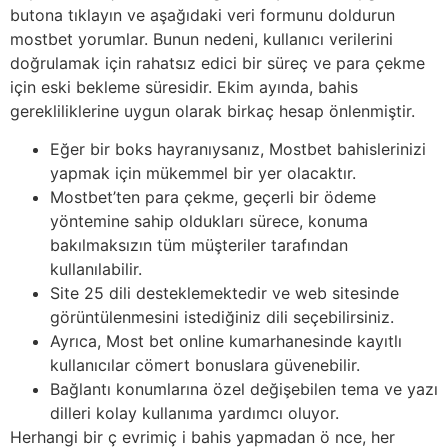
butona tıklayın ve aşağıdaki veri formunu doldurun
mostbet yorumlar. Bunun nedeni, kullanıcı verilerini
doğrulamak için rahatsız edici bir süreç ve para çekme
için eski bekleme süresidir. Ekim ayında, bahis
gerekliliklerine uygun olarak birkaç hesap önlenmiştir.
Eğer bir boks hayranıysanız, Mostbet bahislerinizi
yapmak için mükemmel bir yer olacaktır.
Mostbet’ten para çekme, geçerli bir ödeme
yöntemine sahip oldukları sürece, konuma
bakılmaksızın tüm müşteriler tarafından
kullanılabilir.
Site 25 dili desteklemektedir ve web sitesinde
görüntülenmesini istediğiniz dili seçebilirsiniz.
Ayrıca, Most bet online kumarhanesinde kayıtlı
kullanıcılar cömert bonuslara güvenebilir.
Bağlantı konumlarına özel değişebilen tema ve yazı
dilleri kolay kullanıma yardımcı oluyor.
Herhangi bir ç evrimiç i bahis yapmadan ö nce, her