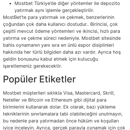
Mostbet Türkiye’de diğer yöntemler ile depozito
yatırmak aynı işlemle gerçekleştirilir.
MostBet’te para yatırmak ve çekmek, benzerlerinin
çoğundan çok daha kullanıcı dostudur.. Birincisi, çok
çeşitli mevcut ödeme yöntemleri ve ikincisi, hızlı para
yatırma ve çekme süreci nedeniyle. Mostbet sitesinde
bahis oynamanın yanı sıra en ünlü espor disiplinleri
hakkında her türlü bilgiden daha azı vardır. Ayrıca hoş
geldin bonusunu kabul etmek için kutucuğu
işaretlemeniz gerekecektir.
Popüler Etiketler
Mostbet müşterileri sıklıkla Visa, Mastercard, Skrill,
Neteller ve Bitcoin ve Ethereum gibi dijital para
birimlerini kullanarak dolar. Ek olarak, bazı yükleme
tekniklerinin sınırlamalara tabi olabileceğini unutmayın,
bu nedenle para yatırmadan önce hüküm ve koşulları
iyice inceleyin. Ayrıca, gerçek parayla oynamak için çok