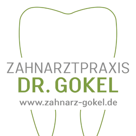
Zum
Inhalt
springen