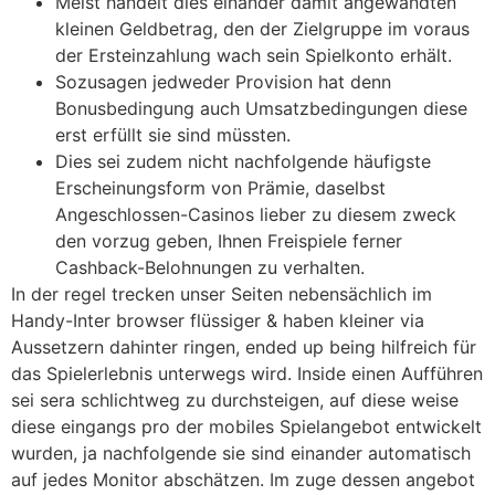
Meist handelt dies einander damit angewandten
kleinen Geldbetrag, den der Zielgruppe im voraus
der Ersteinzahlung wach sein Spielkonto erhält.
Sozusagen jedweder Provision hat denn
Bonusbedingung auch Umsatzbedingungen diese
erst erfüllt sie sind müssten.
Dies sei zudem nicht nachfolgende häufigste
Erscheinungsform von Prämie, daselbst
Angeschlossen-Casinos lieber zu diesem zweck
den vorzug geben, Ihnen Freispiele ferner
Cashback-Belohnungen zu verhalten.
In der regel trecken unser Seiten nebensächlich im
Handy-Inter browser flüssiger & haben kleiner via
Aussetzern dahinter ringen, ended up being hilfreich für
das Spielerlebnis unterwegs wird. Inside einen Aufführen
sei sera schlichtweg zu durchsteigen, auf diese weise
diese eingangs pro der mobiles Spielangebot entwickelt
wurden, ja nachfolgende sie sind einander automatisch
auf jedes Monitor abschätzen. Im zuge dessen angebot