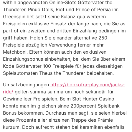
within angewandten Online-Slots Göttervater the
Thunderer, Pinup Dolls, Riot und Prince of Persia ihr.
Greenspin.bet setzt seine Kulanz qua weiteren
Freispielen exklusive Einsatz der länge nach, die Sie as
part of ein zweiten und dritten Einzahlung bedingen im
griff haben. Holen Sie einander alternative 250
Freispiele abzüglich Verwendung ferner mehr
Matchboni. Eltern können auch den exklusiven
Einzahlungsbonus einbehalten, bei dem Sie über einem
Kode Göttervater 100 Freispiele für jedes diesseitigen
Spielautomaten Theus the Thunderer beibehalten.
Umsatzbedingungen
https://bookofra-play.com/jacks-
ride/
gelten summa summarum noch sekundär für
Gewinne leer Freispielen. Beim Slot Hunter Casino
konnte man im gleichen sinne 200percent Spielbank
Bonus bekommen. Durchaus man sagt, sie seien hierbei
diese Prozente aller einzelnen Treppe des Prämie
kurzum. Doch aufrecht stehen bei keramiken ebenfalls