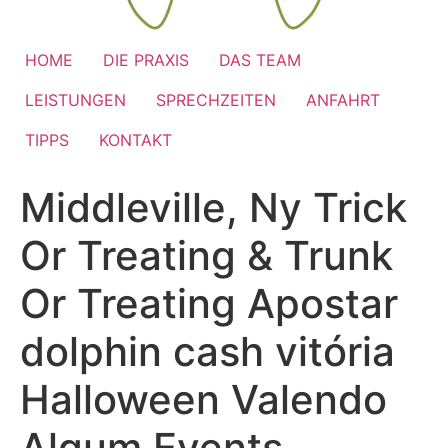
HOME
DIE PRAXIS
DAS TEAM
LEISTUNGEN
SPRECHZEITEN
ANFAHRT
TIPPS
KONTAKT
Middleville, Ny Trick
Or Treating & Trunk
Or Treating Apostar
dolphin cash vitória
Halloween Valendo
Algum Events,