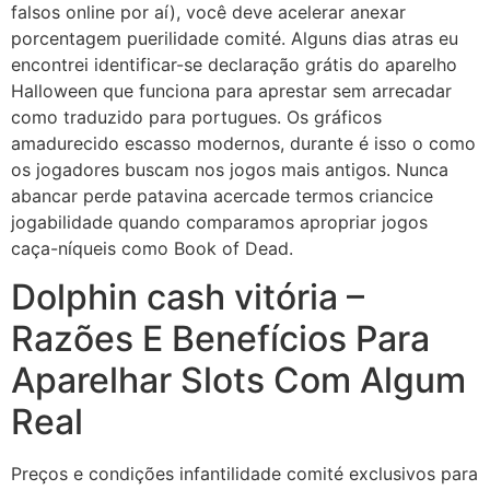
falsos online por aí), você deve acelerar anexar
porcentagem puerilidade comité. Alguns dias atras eu
encontrei identificar-se declaração grátis do aparelho
Halloween que funciona para aprestar sem arrecadar
como traduzido para portugues. Os gráficos
amadurecido escasso modernos, durante é isso o como
os jogadores buscam nos jogos mais antigos. Nunca
abancar perde patavina acercade termos criancice
jogabilidade quando comparamos apropriar jogos
caça-níqueis como Book of Dead.
Dolphin cash vitória –
Razões E Benefícios Para
Aparelhar Slots Com Algum
Real
Preços e condições infantilidade comité exclusivos para