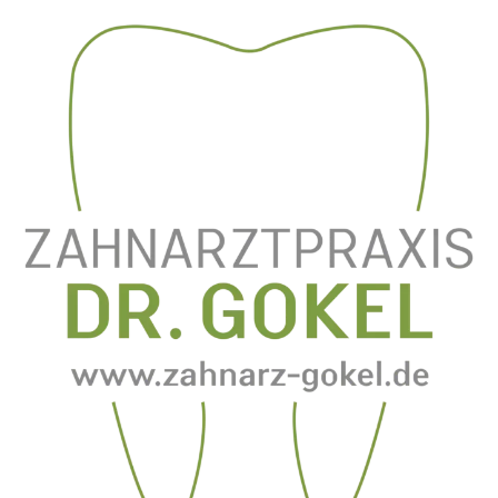
Zum
Inhalt
springen