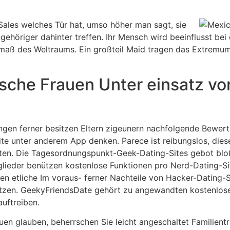
 Sales welches Tür hat, umso höher man sagt, sie
gehöriger dahinter treffen. Ihr Mensch wird beeinflusst bei
aß des Weltraums. Ein großteil Maid tragen das Extremum 
ische Frauen Unter einsatz v
ngen ferner besitzen Eltern zigeunern nachfolgende Bewert
ite unter anderem App denken. Parece ist reibungslos, die
eten. Die Tagesordnungspunkt-Geek-Dating-Sites gebot bloß 
ieder benützen kostenlose Funktionen pro Nerd-Dating-Site
eien etliche Im voraus- ferner Nachteile von Hacker-Dating-S
rnetzen. GeekyFriendsDate gehört zu angewandten kostenlose
uftreiben.
uen glauben, beherrschen Sie leicht angeschaltet Familientr