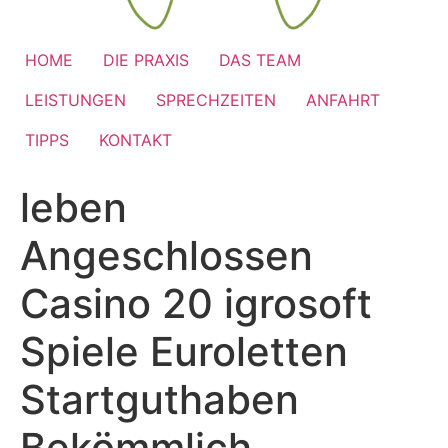
HOME
DIE PRAXIS
DAS TEAM
LEISTUNGEN
SPRECHZEITEN
ANFAHRT
TIPPS
KONTAKT
leben
Angeschlossen
Casino 20 igrosoft
Spiele Euroletten
Startguthaben
Bekömmlich