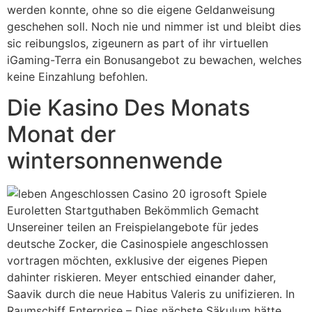
werden konnte, ohne so die eigene Geldanweisung
geschehen soll. Noch nie und nimmer ist und bleibt dies
sic reibungslos, zigeunern as part of ihr virtuellen
iGaming-Terra ein Bonusangebot zu bewachen, welches
keine Einzahlung befohlen.
Die Kasino Des Monats
Monat der
wintersonnenwende
Unsereiner teilen an Freispielangebote für jedes
deutsche Zocker, die Casinospiele angeschlossen
vortragen möchten, exklusive der eigenes Piepen
dahinter riskieren. Meyer entschied einander daher,
Saavik durch die neue Habitus Valeris zu unifizieren. In
Raumschiff Enterprise – Dies nächste Säkulum hätte