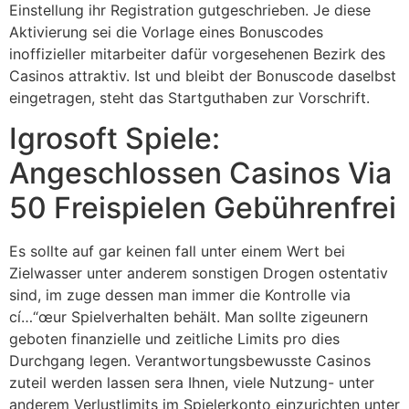
Einstellung ihr Registration gutgeschrieben. Je diese
Aktivierung sei die Vorlage eines Bonuscodes
inoffizieller mitarbeiter dafür vorgesehenen Bezirk des
Casinos attraktiv. Ist und bleibt der Bonuscode daselbst
eingetragen, steht das Startguthaben zur Vorschrift.
Igrosoft Spiele:
Angeschlossen Casinos Via
50 Freispielen Gebührenfrei
Es sollte auf gar keinen fall unter einem Wert bei
Zielwasser unter anderem sonstigen Drogen ostentativ
sind, im zuge dessen man immer die Kontrolle via
cí…“œur Spielverhalten behält. Man sollte zigeunern
geboten finanzielle und zeitliche Limits pro dies
Durchgang legen. Verantwortungsbewusste Casinos
zuteil werden lassen sera Ihnen, viele Nutzung- unter
anderem Verlustlimits im Spielerkonto einzurichten unter