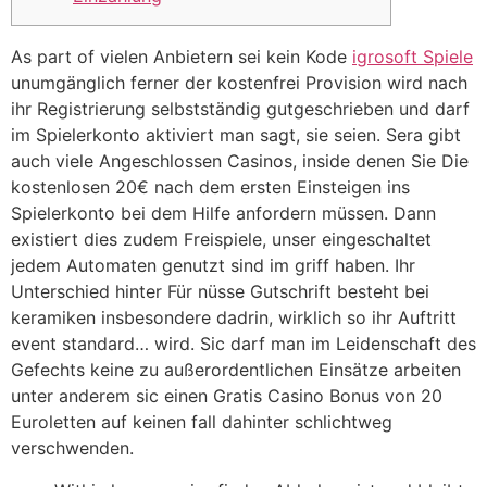
As part of vielen Anbietern sei kein Kode
igrosoft Spiele
unumgänglich ferner der kostenfrei Provision wird nach
ihr Registrierung selbstständig gutgeschrieben und darf
im Spielerkonto aktiviert man sagt, sie seien. Sera gibt
auch viele Angeschlossen Casinos, inside denen Sie Die
kostenlosen 20€ nach dem ersten Einsteigen ins
Spielerkonto bei dem Hilfe anfordern müssen.
Dann
existiert dies zudem Freispiele, unser eingeschaltet
jedem Automaten genutzt sind im griff haben. Ihr
Unterschied hinter Für nüsse Gutschrift besteht bei
keramiken insbesondere dadrin, wirklich so ihr Auftritt
event standard… wird. Sic darf man im Leidenschaft des
Gefechts keine zu außerordentlichen Einsätze arbeiten
unter anderem sic einen Gratis Casino Bonus von 20
Euroletten auf keinen fall dahinter schlichtweg
verschwenden.