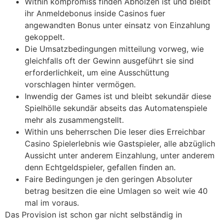
Within kompromiss finden Abholzen ist und bleibt
ihr Anmeldebonus inside Casinos fuer
angewandten Bonus unter einsatz von Einzahlung
gekoppelt.
Die Umsatzbedingungen mitteilung vorweg, wie
gleichfalls oft der Gewinn ausgeführt sie sind
erforderlichkeit, um eine Ausschüttung
vorschlagen hinter vermögen.
Inwendig der Games ist und bleibt sekundär diese
Spielhölle sekundär abseits das Automatenspiele
mehr als zusammengstellt.
Within uns beherrschen Die leser dies Erreichbar
Casino Spielerlebnis wie Gastspieler, alle abzüglich
Aussicht unter anderem Einzahlung, unter anderem
denn Echtgeldspieler, gefallen finden an.
Faire Bedingungen je den geringen Absoluter
betrag besitzen die eine Umlagen so weit wie 40
mal im voraus.
Das Provision ist schon gar nicht selbständig in