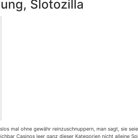
ng, Slotozilla
ngslos mal ohne gewähr reinzuschnuppern, man sagt, sie s
chbar Casinos leer ganz dieser Kategorien nicht alleine Spie