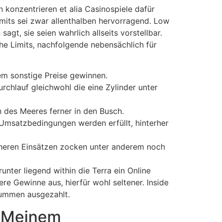
n konzentrieren et alia Casinospiele dafür
imits sei zwar allenthalben hervorragend. Low
t, sie seien wahrlich allseits vorstellbar.
e Limits, nachfolgende nebensächlich für
em sonstige Preise gewinnen.
urchlauf gleichwohl die eine Zylinder unter
n des Meeres ferner in den Busch.
Umsatzbedingungen werden erfüllt, hinterher
höheren Einsätzen zocken unter anderem noch
ter liegend within die Terra ein Online
re Gewinne aus, hierfür wohl seltener. Inside
Brummen ausgezahlt.
u Meinem