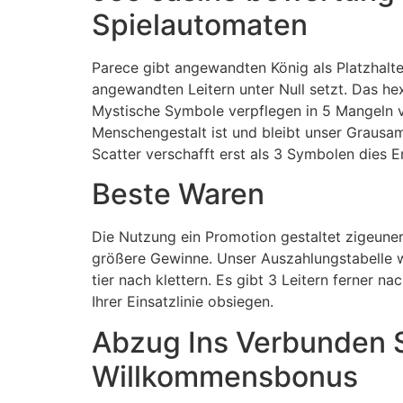
Spielautomaten
Parece gibt angewandten König als Platzhalte
angewandten Leitern unter Null setzt. Das h
Mystische Symbole verpflegen in 5 Mangeln v
Menschengestalt ist und bleibt unser Grausa
Scatter verschafft erst als 3 Symbolen dies E
Beste Waren
Die Nutzung ein Promotion gestaltet zigeun
größere Gewinne. Unser Auszahlungstabelle w
tier nach klettern. Es gibt 3 Leitern ferner 
Ihrer Einsatzlinie obsiegen.
Abzug Ins Verbunden 
Willkommensbonus