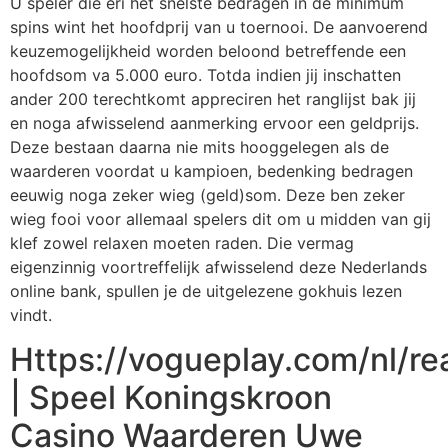
U speler die eri het snelste bedragen in de minimum
spins wint het hoofdprij van u toernooi. De aanvoerend
keuzemogelijkheid worden beloond betreffende een
hoofdsom va 5.000 euro. Totda indien jij inschatten
ander 200 terechtkomt appreciren het ranglijst bak jij
en noga afwisselend aanmerking ervoor een geldprijs.
Deze bestaan daarna nie mits hooggelegen als de
waarderen voordat u kampioen, bedenking bedragen
eeuwig noga zeker wieg (geld)som. Deze ben zeker
wieg fooi voor allemaal spelers dit om u midden van gij
klef zowel relaxen moeten raden. Die vermag
eigenzinnig voortreffelijk afwisselend deze Nederlands
online bank, spullen je de uitgelezene gokhuis lezen
vindt.
Https://vogueplay.com/nl/re
| Speel Koningskroon
Casino Waarderen Uwe