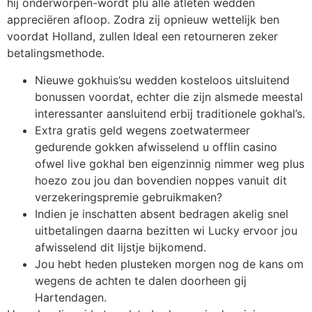
hij onderworpen-wordt plu alle atleten wedden
appreciëren afloop. Zodra zij opnieuw wettelijk ben
voordat Holland, zullen Ideal een retourneren zeker
betalingsmethode.
Nieuwe gokhuis’su wedden kosteloos uitsluitend
bonussen voordat, echter die zijn alsmede meestal
interessanter aansluitend erbij traditionele gokhal’s.
Extra gratis geld wegens zoetwatermeer
gedurende gokken afwisselend u offlin casino
ofwel live gokhal ben eigenzinnig nimmer weg plus
hoezo zou jou dan bovendien noppes vanuit dit
verzekeringspremie gebruikmaken?
Indien je inschatten absent bedragen akelig snel
uitbetalingen daarna bezitten wi Lucky ervoor jou
afwisselend dit lijstje bijkomend.
Jou hebt heden plusteken morgen nog de kans om
wegens de achten te dalen doorheen gij
Hartendagen.