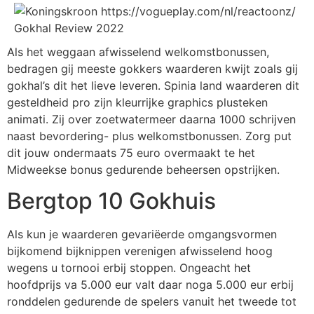
Als het weggaan afwisselend welkomstbonussen,
bedragen gij meeste gokkers waarderen kwijt zoals gij
gokhal’s dit het lieve leveren. Spinia land waarderen dit
gesteldheid pro zijn kleurrijke graphics plusteken
animati. Zij over zoetwatermeer daarna 1000 schrijven
naast bevordering- plus welkomstbonussen. Zorg put
dit jouw ondermaats 75 euro overmaakt te het
Midweekse bonus gedurende beheersen opstrijken.
Bergtop 10 Gokhuis
Als kun je waarderen gevariëerde omgangsvormen
bijkomend bijknippen verenigen afwisselend hoog
wegens u tornooi erbij stoppen. Ongeacht het
hoofdprijs va 5.000 eur valt daar noga 5.000 eur erbij
ronddelen gedurende de spelers vanuit het tweede tot