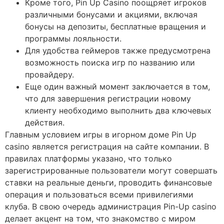
Кроме того, Pin Up Casino поощряет игроков
различными бонусами и акциями, включая
бонусы на депозиты, бесплатные вращения и
программы лояльности.
Для удобства геймеров также предусмотрена
возможность поиска игр по названию или
провайдеру.
Еще один важный момент заключается в том,
что для завершения регистрации новому
клиенту необходимо выполнить два ключевых
действия.
Главным условием игры в игорном доме Pin Up
casino является регистрация на сайте компании. В
правилах платформы указано, что только
зарегистрированные пользователи могут совершать
ставки на реальные деньги, проводить финансовые
операция и пользоваться всеми привилегиями
клуба. В свою очередь администрация Pin-Up casino
делает акцент на том, что знакомство с миром