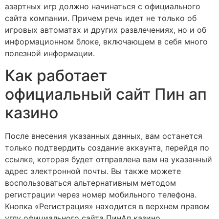
азартных игр должно начинаться с официального
сайта компании. Причем речь идет не только об
игровых автоматах и других развлечениях, но и об
информационном блоке, включающем в себя много
полезной информации.
Как работает
официальный сайт Пин ап
казино
После внесения указанных данных, вам останется
только подтвердить создание аккаунта, перейдя по
ссылке, которая будет отправлена вам на указанный
адрес электронной почты. Вы также можете
воспользоваться альтернативным методом
регистрации через номер мобильного телефона.
Кнопка «Регистрация» находится в верхнем правом
углу официального сайта ПинАп казино.