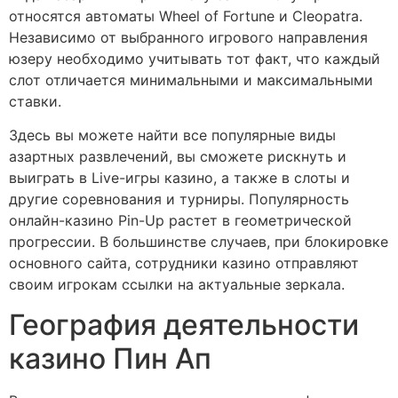
относятся автоматы Wheel of Fortune и Cleopatra.
Независимо от выбранного игрового направления
юзеру необходимо учитывать тот факт, что каждый
слот отличается минимальными и максимальными
ставки.
Здесь вы можете найти все популярные виды
азартных развлечений, вы сможете рискнуть и
выиграть в Live-игры казино, а также в слоты и
другие соревнования и турниры. Популярность
онлайн-казино Pin-Up растет в геометрической
прогрессии. В большинстве случаев, при блокировке
основного сайта, сотрудники казино отправляют
своим игрокам ссылки на актуальные зеркала.
География деятельности
казино Пин Ап