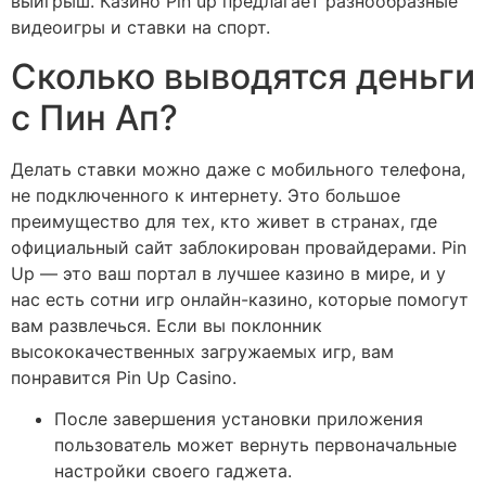
выигрыш. Казино Pin up предлагает разнообразные
видеоигры и ставки на спорт.
Сколько выводятся деньги
с Пин Ап?
Делать ставки можно даже с мобильного телефона,
не подключенного к интернету. Это большое
преимущество для тех, кто живет в странах, где
официальный сайт заблокирован провайдерами. Pin
Up — это ваш портал в лучшее казино в мире, и у
нас есть сотни игр онлайн-казино, которые помогут
вам развлечься. Если вы поклонник
высококачественных загружаемых игр, вам
понравится Pin Up Casino.
После завершения установки приложения
пользователь может вернуть первоначальные
настройки своего гаджета.