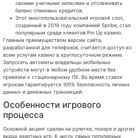
своими учетными записями и отслеживать
баланс спиновых кредитов.
Этот многопользовательский игровой слот,
созданный в 2019 году компанией Spribe, стал
популярным среди клиентов Pin Up казино.
Главным преимуществом версии сайта,
разработанной для телефонов, считается доступ ко
всем услугам казино в круглосуточном режиме.
Запускать автоматы владельцы мобильных
устройств могут в любом удобном месте без
привязки к стационарному ПК. Во время ставок
игрокам гарантируется 100% безопасность личных
данных и денежных транзакций.
Особенности игрового
процесса
Основной акцент сделан на рулетке, покере и других
видах азартных игр. К числу самых популярных