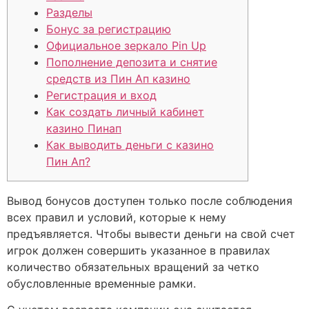
Разделы
Бонус за регистрацию
Официальное зеркало Pin Up
Пополнение депозита и снятие
средств из Пин Ап казино
Регистрация и вход
Как создать личный кабинет
казино Пинап
Как выводить деньги с казино
Пин Ап?
Вывод бонусов доступен только после соблюдения
всех правил и условий, которые к нему
предъявляется. Чтобы вывести деньги на свой счет
игрок должен совершить указанное в правилах
количество обязательных вращений за четко
обусловленные временные рамки.