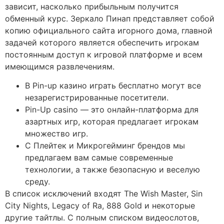
зависит, насколько прибыльным получится
обменный курс. Зеркало Пинап представляет собой
копию официального сайта игорного дома, главной
задачей которого является обеспечить игрокам
постоянным доступ к игровой платформе и всем
имеющимся развлечениям.
В Pin-up казино играть бесплатно могут все
незарегистрированные посетители.
Pin-Up casino — это онлайн-платформа для
азартных игр, которая предлагает игрокам
множество игр.
С Плейтек и Микрогейминг брендов мы
предлагаем вам самые современные
технологии, а также безопасную и веселую
среду.
В список исключений входят The Wish Master, Sin
City Nights, Legacy of Ra, 888 Gold и некоторые
другие тайтлы. С полным списком видеослотов,