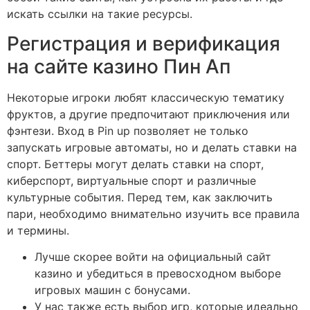
искать ссылки на такие ресурсы.
Регистрация и верификация
на сайте казино Пин Ап
Некоторые игроки любят классическую тематику
фруктов, а другие предпочитают приключения или
фэнтези. Вход в Pin up позволяет не только
запускать игровые автоматы, но и делать ставки на
спорт. Беттеры могут делать ставки на спорт,
киберспорт, виртуальные спорт и различные
культурные события. Перед тем, как заключить
пари, необходимо внимательно изучить все правила
и термины.
Лучше скорее войти на официальный сайт
казино и убедиться в превосходном выборе
игровых машин с бонусами.
У нас также есть выбор игр, которые идеально