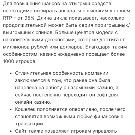
Для повышения шансов на отыгрыш средств
необходимо выбирать аппараты с высоким уровнем
RTP – от 95%. Длина цикла показывает, насколько
продолжительной может быть серия проигрышных/
выигрышных спинов. Больше ценятся модели с
накопительными джекпотами, которые достигают
миллионов рублей или долларов. Благодаря таким
особенностям, казино ежедневно посещает более
1000 игроков.
Отличительная особенность компании
заключается в том, что ранее она была
нацелена на работу с наземными казино, а
сейчас постепенно переходит он софт для
онлайн казино.
Кошелек пополняется оперативно, после чего
становятся возможными любые финансовые
транзакции.
Сайт также позволяет игрокам управлять