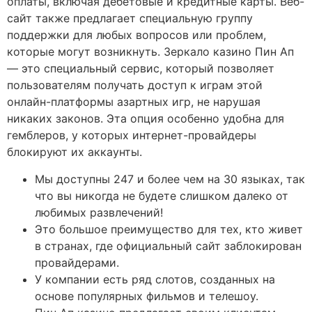
оплаты, включая дебетовые и кредитные карты. Веб-
сайт также предлагает специальную группу
поддержки для любых вопросов или проблем,
которые могут возникнуть. Зеркало казино Пин Ап
— это специальный сервис, который позволяет
пользователям получать доступ к играм этой
онлайн-платформы азартных игр, не нарушая
никаких законов. Эта опция особенно удобна для
гемблеров, у которых интернет-провайдеры
блокируют их аккаунты.
Мы доступны 247 и более чем на 30 языках, так
что вы никогда не будете слишком далеко от
любимых развлечений!
Это большое преимущество для тех, кто живет
в странах, где официальный сайт заблокирован
провайдерами.
У компании есть ряд слотов, созданных на
основе популярных фильмов и телешоу.