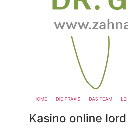
HOME
DIE PRAXIS
DAS TEAM
LE
Kasino online lor