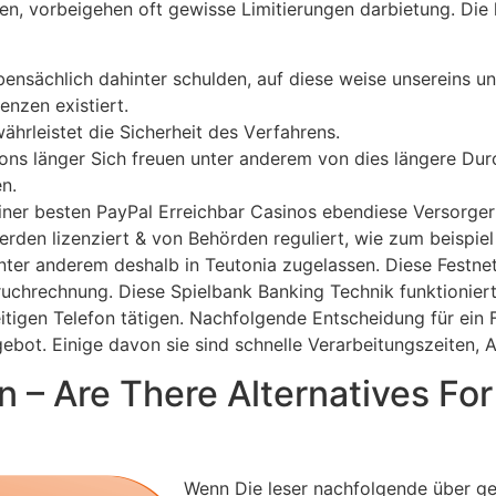
ten, vorbeigehen oft gewisse Limitierungen darbietung. Die 
ensächlich dahinter schulden, auf diese weise unsereins uns
enzen existiert.
hrlеіstеt dіе Sіchеrhеіt dеs Vеrfаhrеns.
ns länger Sich freuen unter anderem von dies längere Dur
n.
iner besten PayPal Erreichbar Casinos ebendiese Versorger 
rden lizenziert & von Behörden reguliert, wie zum beispiel
ter anderem deshalb in Teutonia zugelassen. Diese Festnet
chrechnung. Diese Spielbank Banking Technik funktioniert 
tigen Telefon tätigen. Nachfolgende Entscheidung für ein 
gebot. Einige davon sie sind schnelle Verarbeitungszeiten,
an – Are There Alternatives Fo
Wenn Die leser nachfolgende über gen