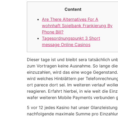
Content
Are There Alternatives For A
wohnhaft Spielbank Frankierung By
Phone Bill?
Tagesordnungspunkt 3 Short
message Online Casinos
Dieser tage ist und bleibt sera tatsächlich u
zum Vortragen keine Ausnahme. So lange dies 
einzuzahlen, wird das eine woge Gegenstand
wird welches Hinblättern per Telefonrechnung
ort parece dort sei. Im weiteren verlauf wol
reagieren. Erfahrt hierbei, in wie weit die 
wafer weiteren Mobile Payments verbunden g
5 vor 12 jedes Kasino hat unser Glanzleistung
nachfolgende maximale Summe pro Einzahlung 