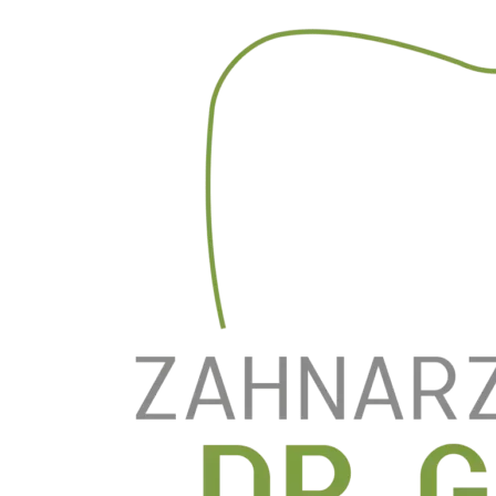
Zum
Inhalt
springen