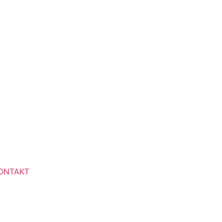
ONTAKT