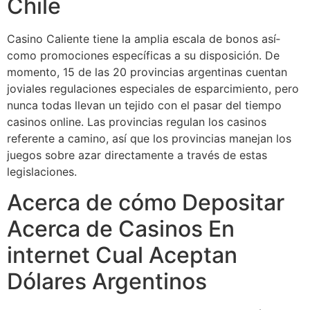
Chile
Casino Caliente tiene la amplia escala de bonos así­
como promociones específicas a su disposición. De
momento, 15 de las 20 provincias argentinas cuentan
joviales regulaciones especiales de esparcimiento, pero
nunca todas llevan un tejido con el pasar del tiempo
casinos online. Las provincias regulan los casinos
referente a camino, así que los provincias manejan los
juegos sobre azar directamente a través de estas
legislaciones.
Acerca de cómo Depositar
Acerca de Casinos En
internet Cual Aceptan
Dólares Argentinos