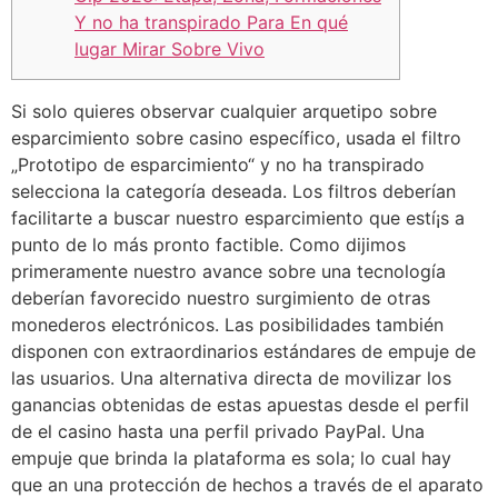
Y no ha transpirado Para En qué
lugar Mirar Sobre Vivo
Si solo quieres observar cualquier arquetipo sobre
esparcimiento sobre casino específico, usada el filtro
„Prototipo de esparcimiento“ y no ha transpirado
selecciona la categoría deseada. Los filtros deberían
facilitarte a buscar nuestro esparcimiento que estí¡s a
punto de lo más pronto factible. Como dijimos
primeramente nuestro avance sobre una tecnología
deberían favorecido nuestro surgimiento de otras
monederos electrónicos.
Las posibilidades también
disponen con extraordinarios estándares de empuje de
las usuarios. Una alternativa directa de movilizar los
ganancias obtenidas de estas apuestas desde el perfil
de el casino hasta una perfil privado PayPal. Una
empuje que brinda la plataforma es sola; lo cual hay
que an una protección de hechos a través de el aparato