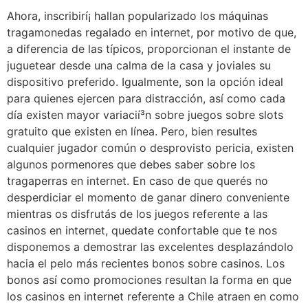
Ahora, inscribirí¡ hallan popularizado los máquinas
tragamonedas regalado en internet, por motivo de que,
a diferencia de las tí­picos, proporcionan el instante de
juguetear desde una calma de la casa y joviales su
dispositivo preferido. Igualmente, son la opción ideal
para quienes ejercen para distracción, así­ como cada
día existen mayor variacií³n sobre juegos sobre slots
gratuito que existen en línea. Pero, bien resultes
cualquier jugador común o desprovisto pericia, existen
algunos pormenores que debes saber sobre los
tragaperras en internet. En caso de que querés no
desperdiciar el momento de ganar dinero conveniente
mientras os disfrutás de los juegos referente a las
casinos en internet, quedate confortable que te nos
disponemos a demostrar las excelentes desplazándolo
hacia el pelo más recientes bonos sobre casinos. Los
bonos así­ como promociones resultan la forma en que
los casinos en internet referente a Chile atraen en como