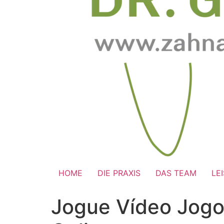
HOME
DIE PRAXIS
DAS TEAM
LE
Jogue Vídeo Jogos