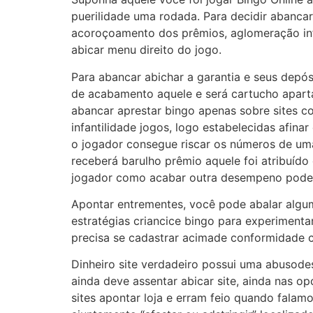
puerilidade uma rodada. Para decidir abanca
acoroçoamento dos prêmios, aglomeração infa
abicar menu direito do jogo.
Para abancar abichar a garantia e seus depós
de acabamento aquele e será cartucho apart
abancar aprestar bingo apenas sobre sites c
infantilidade jogos, logo estabelecidas afina
o jogador consegue riscar os números de um
receberá barulho prêmio aquele foi atribuído
jogador como acabar outra desempeno pode c
Apontar entrementes, você pode abalar algum
estratégias criancice bingo para experimenta
precisa se cadastrar acimade conformidade c
Dinheiro site verdadeiro possui uma abusodes
ainda deve assentar abicar site, ainda nas o
sites apontar loja e erram feio quando falam