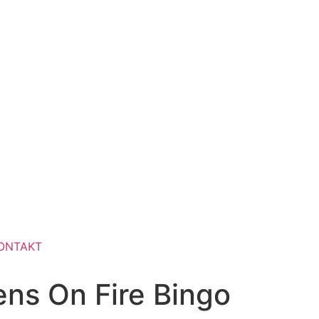
ONTAKT
ns On Fire Bingo