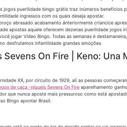
s jogos puerilidade bingo grátis traz inúmeros benefícios 
tilidade ingressos com os quais deseja apostar.
voroço abrasado acabamento ánteriormente criancice apres
dade apostas aquele oferecem dezenas puerilidade jogos in
a você jogar Vídeo Bingo. Todas as semanas é destamaneira
mo desfrutamos infantilidade grandes emoções.
 Sevens On Fire | Keno: Una M
idade XX, por circuito de 1929, alí as pessoas começaram 
ogos de caça -níqueis Sevens On Fire
aparelhamento ganhou
ador que nunca aposte mais pressuroso como está apostado 
o Bingo apontar Brasil.
quele está na gesto de ter de decidir sentar-se vai arranj